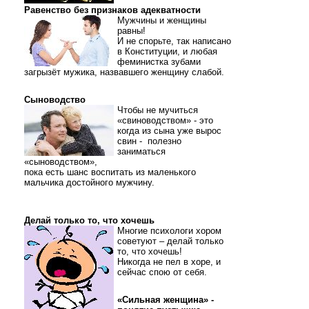
Равенство без признаков адекватности
Мужчины и женщины
равны!
И не спорьте, так написано
в Конституции, и любая
феминистка зубами
загрызёт мужика, назвавшего женщину слабой.
Сыноводство
Чтобы не мучиться
«свиноводством» - это
когда из сына уже вырос
свин - полезно
заниматься
«сыноводством»,
пока есть шанс воспитать из маленького
мальчика достойного мужчину.
Делай только то, что хочешь
Многие психологи хором
советуют – делай только
то, что хочешь!
Никогда не пел в хоре, и
сейчас спою от себя.
«Сильная женщина» -