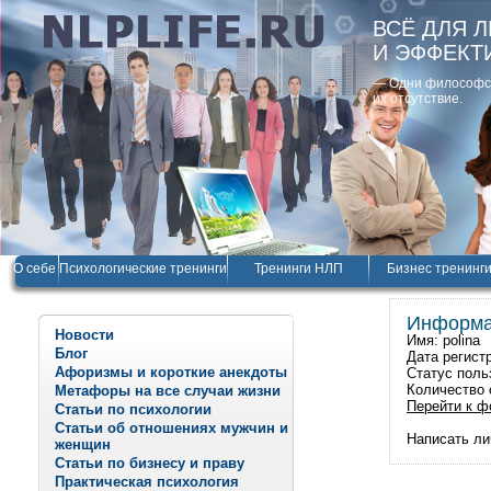
ВСЁ ДЛЯ 
И ЭФФЕКТ
— Одни философски
их отсутствие.
О себе
Психологические тренинги
Тренинги НЛП
Бизнес тренинг
Информа
Новости
Имя: polina
Блог
Дата регист
Афоризмы и короткие анекдоты
Статус пол
Количество 
Метафоры на все случаи жизни
Перейти к ф
Статьи по психологии
Статьи об отношениях мужчин и
Написать ли
женщин
Статьи по бизнесу и праву
Практическая психология