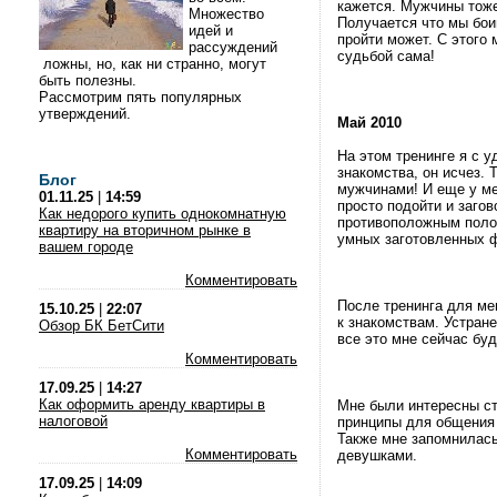
кажется. Мужчины тоже
Множество
Получается что мы бои
идей и
пройти может. С этого
рассуждений
судьбой сама!
ложны, но, как ни странно, могут
быть полезны.
Рассмотрим пять популярных
утверждений.
Май 2010
На этом тренинге я с 
знакомства, он исчез. 
Блог
мужчинами! И еще у ме
01.11.25
|
14:59
просто подойти и загов
Как недорого купить однокомнатную
противоположным полом
квартиру на вторичном рынке в
умных заготовленных 
вашем городе
Комментировать
После тренинга для ме
15.10.25
|
22:07
к знакомствам. Устран
Обзор БК БетСити
все это мне сейчас буд
Комментировать
17.09.25
|
14:27
Как оформить аренду квартиры в
Мне были интересны ст
налоговой
принципы для общения
Также мне запомнилась
Комментировать
девушками.
17.09.25
|
14:09