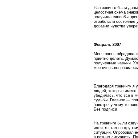
На тренинге были даны
целостная схема знако
получила способы пре
отработала состояние 
добавил чувства увере
Февраль 2007
Меня очень обрадовало,
приятно делать. Думаю
полученные навыки. Хо
мне очень понравилось
Благодаря тренингу я у
людей, которые имеют т
убедилась, что все в м
судьбы. Главное — поп
навстречу чему-то нов
Без подписи
На тренинге были озву
идеи, я стал по-друго
ситуации. Опробовал н
в разных ситуациях. П