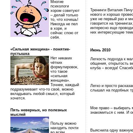
Многие
психологи
Тренинги Виталия Пичу
хором советуют
нового и хорошо прове
– делай только
уже не первый раз и мн
то, что хочешь!
говорится на тренинга
Никогда не пел
интересно еще проводи
в хоре, и
них интересующие тем
сейчас спою от
себя.
«Сильная женщина» - понятие-
Июнь 2010
пустышка
Нет никаких
Легкость подхода к ма
чётких
общения, открытость 
формулировок,
клуба – всегда! Спасиб
что такое
«сильная
женщина».
Точнее, каждый
Легко и просто расказ
подразумевает что-то своё, можно
слышал на подобных тр
вкладывать любой смысл, который
хочется.
Мое право – выбирать 
Пять неверных, но полезных
знакомиться с ним. И о
мыслей
Пользу можно
находить почти
Выяснила одну важную и
во всём.