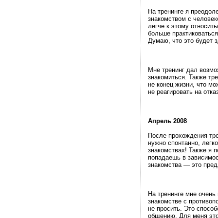
На тренинге я преодол
знакомством с человек
легче к этому относит
больше практиковаться
Думаю, что это будет 
Мне тренинг дал возмо
знакомиться. Также тре
не конец жизни, что м
не реагировать на отка
Апрель 2008
После прохождения тре
нужно спонтанно, легк
знакомствах! Также я 
попадаешь в зависимос
знакомства — это пред
На тренинге мне очень
знакомстве с противоп
не просить. Это спосо
общению. Для меня это