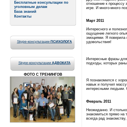
Бесплатные консультации по
отношение к процессу з
уголовным делам
игре. И много-много по
База знаний
Контакты
Март 2011
Интересного и полезног
ощущение легкого опь
эмоциями. Я поверила 
Skype-консультации
ПСИХОЛОГА
удовольствия!
Интересные фразы для 
Skype-консультации
АДВОКАТА
подходы, которых рань
ФОТО С ТРЕНИНГОВ
Я познакомился с хор
навык и получил массу
интересными людьми. 
Февраль 2011
Неожиданно. И стольк
знакомиться прямо на 
всегда рад знакомству,