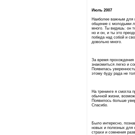
Июль 2007
Наиболее важным для 
общение с молодыми л
много. Ты видишь: он 
но и он, и ты это прео
победа над собой и св
довольно много.
За время прохождения 
знакомиться легко и с
Появилась уверенность 
этому буду рада не то
На тренинге я смогла п
обычной жизни, возмож
Появилось больше увер
Спасибо.
Было интересно, позна
новых и полезных для 
страхи и сомнения раз