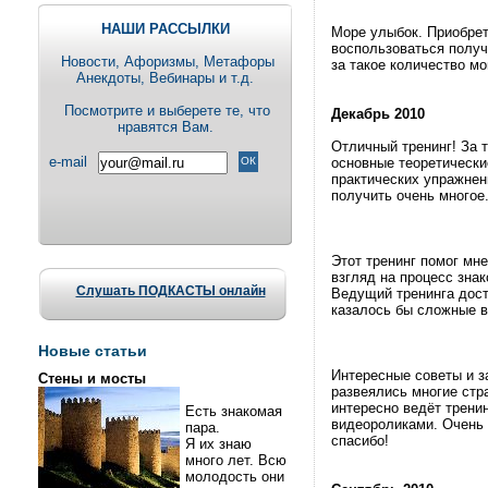
НАШИ РАССЫЛКИ
Море улыбок. Приобрет
воспользоваться полу
Новости, Aфоризмы, Метафоры
за такое количество мо
Анекдоты, Вебинары и т.д.
Посмотрите и выберете те, что
Декабрь 2010
нравятся Вам.
Отличный тренинг! За т
e-mail
основные теоретически
практических упражнен
получить очень многое
Этот тренинг помог мн
взгляд на процесс зна
Слушать ПОДКАСТЫ онлайн
Ведущий тренинга дост
казалось бы сложные 
Новые статьи
Интересные советы и з
Стены и мосты
развеялись многие стр
интересно ведёт тренин
Есть знакомая
видеороликами. Очень
пара.
спасибо!
Я их знаю
много лет. Всю
молодость они