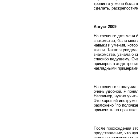
тренинге у меня была 
сделать, раскрепостил
Август 2009
На тренинге для меня 
знакомства, было мног
навыки и умения, кото
жизни. Также я увидел
знакомстве, узнала о 
спасибо ведущему. Оче
примеров в ходе трени
наглядными примерами
На тренинге я получил
очень удобной. Я поня
Например, нужно учить
Это хороший инструмен
разложено "по полочка
применять на практике 
После прохождения это
представление, что ну
успешно знакомиться и