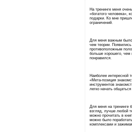
На тренинге меня очен
«богатого человека», к
подарки. Ко мне пришл
ограничений.
Для меня важным было 
чем теории. Появились
противоположным полом
больше хорошего, чем 
понравился.
Наиболее интересной т
«Мета-позиция знакомс
инструментов знакомст
легко начать общаться
Для меня на тренинге б
взгляд, лучше любой т
можно прочитать в кни
можно было поработать
комплексами и зажима