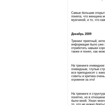
Самые большие открыти
поняла, что женщина м
мужчиной, и то, что ка
Декабрь 2009
Тренинг приятный, инт
информации было уже з
отработать навыки хор
также я понял, как мож
На тренинге очевидное
очевидным, глупые стр
все преподносит с юм
советы и критика очень
огромное за это!
На тренинге я структур
понятно, но в отношен
были мной. Узнал много
то, что не нужно боять