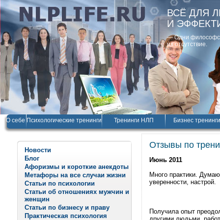
ВСЁ ДЛЯ 
И ЭФФЕКТ
— Одни философски
их отсутствие.
О себе
Психологические тренинги
Тренинги НЛП
Бизнес тренинг
Отзывы по трени
Новости
Блог
Июнь 2011
Афоризмы и короткие анекдоты
Много практики. Думаю
Метафоры на все случаи жизни
уверенности, настрой.
Статьи по психологии
Статьи об отношениях мужчин и
женщин
Статьи по бизнесу и праву
Получила опыт преодол
Практическая психология
другими людьми, работ