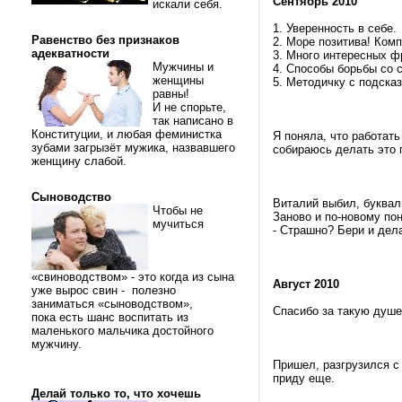
Сентябрь 2010
искали себя.
1. Уверенность в себе.
Равенство без признаков
2. Море позитива! Комп
адекватности
3. Много интересных ф
Мужчины и
4. Способы борьбы со 
женщины
5. Методичку с подска
равны!
И не спорьте,
так написано в
Конституции, и любая феминистка
Я поняла, что работать
зубами загрызёт мужика, назвавшего
собираюсь делать это 
женщину слабой.
Сыноводство
Виталий выбил, буквал
Чтобы не
Заново и по-новому по
мучиться
- Страшно? Бери и дел
«свиноводством» - это когда из сына
Август 2010
уже вырос свин - полезно
заниматься «сыноводством»,
Спасибо за такую душ
пока есть шанс воспитать из
маленького мальчика достойного
мужчину.
Пришел, разгрузился с
приду еще.
Делай только то, что хочешь