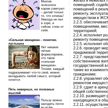
жилых и нежилых 
Многие
помещений; содейс
психологи
хором советуют
помещений в реали
– делай только
ремонту, эксплуат
то, что хочешь!
имуществом в ЖСК
Никогда не пел
2.2.3. обеспечива
в хоре, и
помещениями, мес
сейчас спою от
себя.
территорией;
2.2.4. исполняет р
ремонту помещени
«Сильная женщина» - понятие-
2.2.5. исполняет о
пустышка
Нет никаких
2.2.6. проводит ме
чётких
придомовой террит
формулировок,
2.2.7. представля
что такое
собственников жил
«сильная
государственной вл
женщина».
Точнее, каждый
также во взаимоо
подразумевает что-то своё, можно
гражданами;
вкладывать любой смысл, который
2.2.8. управляет 
хочется.
ремонтом имущест
2.2.9. сдает в ар
Пять неверных, но полезных
общей собственно
мыслей
2.2.10. размещает 
находящихся в общ
Пользу можно
находить почти
2.2.11. осуществл
во всём.