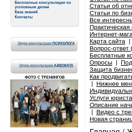
Бесплатные консультации по
Статьи об от
уголовным делам
Статьи по биз
База знаний
Контакты
Все интересн
Практическая 
Интернет-маг
Карта сайта
Skype-консультации
ПСИХОЛОГА
Вопрос-ответ 
Бесплатные к
Опросы
|
Под
Skype-консультации
АДВОКАТА
Защита бизнес
Как продвигат
ФОТО С ТРЕНИНГОВ
|
Нижнее ме
Индивидуальн
Услуги юрист
Описание нач
|
Видео с тре
Новая страни