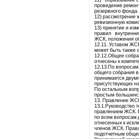
проведение ремон
резервного фонда.
12) рассмотрение 
ревизионную коми
13) принятие и и
правил внутренне
ЖСК, положения об
12.11. Уставом ЖС
может быть также 
12.12.Общее собра
отнесены к компет
12.13.По вопросам
общего собрания в 
принимается двумя
присутствующих на
По остальным воп
простым большинст
13. Правление ЖС
13.1.Руководство 
правлением ЖСК. 
по всем вопросам 
отнесенных к искл
членов ЖСК. Прав
подотчетным обще