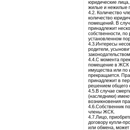
юридические лица,
жилые и нежилые 
4.2. Количество ч
количество юридич
помещений. В случ
принадлежит неско
собственности, по
установленном пор
4.3.Интересы нес
родители, усынови
законодательством
4.4.С момента пре
помещение в ЖСК в
имущества или по 
прекращается. Пр
принадлежит в пер
решением общего 
4.5.В случае смер
(наследники) имею
возникновения пра
4.6.Собственник п
члены ЖСК.
4.7.Лицо, приобре
договору купли-пр
или обмена, может