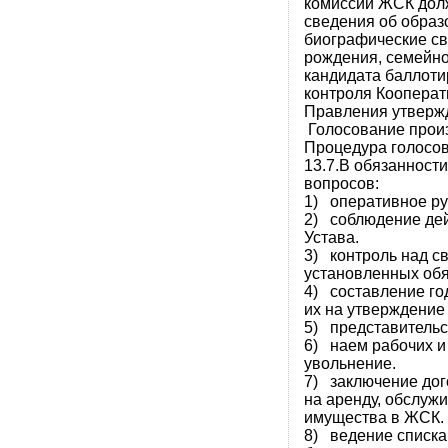
комиссии ЖСК дол
сведения об образ
биографические све
рождения, семейно
кандидата баллоти
контроля Коопера
Правления утверж
Голосование произ
Процедура голосов
13.7.В обязанност
вопросов:
1) оперативное р
2) соблюдение дей
Устава.
3) контроль над 
установленных обя
4) составление го
их на утверждени
5) представитель
6) наем рабочих и
увольнение.
7) заключение дог
на аренду, обслуж
имущества в ЖСК.
8) ведение списка