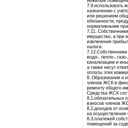
нежилые помещения
7.9.использовать 
назначению с учет
или решением обще
обязанности, пре
нормативными пра
7.11. Собственник
имущество, а при 
извлечения прибыл
налоги.
7.12.Собственник
водо-, тепло-, газ
канализацию и ины
а также несут отве
оплаты этих комму
8. Образование и 
членов ЖСК в фин
ремонту общего и
Средства ЖСК сост
8.1.обязательных 
взносов членов Ж
8.2.доходов от хо
на осуществление 
8.3.платежей собс
помещений за соде