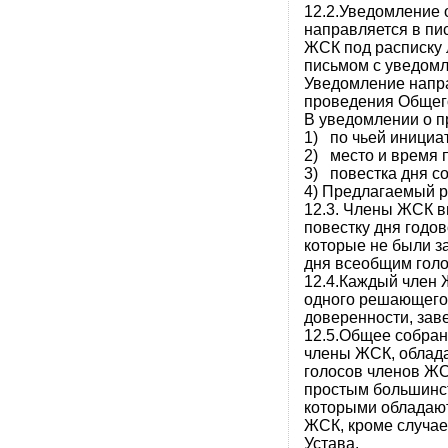
12.2.Уведомление
направляется в пи
ЖСК под расписку 
письмом с уведомл
Уведомление напра
проведения Общег
В уведомлении о 
1) по чьей инициа
2) место и время 
3) повестка дня с
4) Предлагаемый 
12.3. Члены ЖСК в
повестку дня годо
которые не были з
дня всеобщим гол
12.4.Каждый член 
одного решающего 
доверенности, зав
12.5.Общее собран
члены ЖСК, облада
голосов членов Ж
простым большинст
которыми обладаю
ЖСК, кроме случае
Устава.