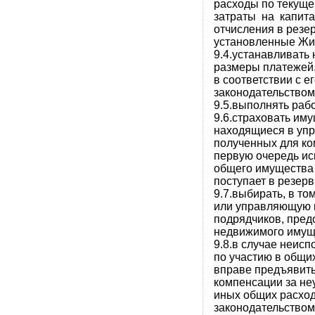
расходы по текуще
затраты на капит
отчисления в резер
установленные Жи
9.4.устанавливать
размеры платежей,
в соответствии с е
законодательством
9.5.выполнять раб
9.6.страховать им
находящиеся в уп
полученных для ко
первую очередь ис
общего имущества 
поступает в резер
9.7.выбирать, в то
или управляющую 
подрядчиков, пред
недвижимого имуще
9.8.в случае неис
по участию в общи
вправе предъявить
компенсации за не
иных общих расход
законодательством