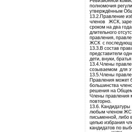
Ревизионной коми
полномочия регули
утверждённым Общ
13.2.Правление 
членов ЖСК, заре
сроком на два года
длительного отсут
правления, правле
ЖСК с последующи
13.3.В состав пра
представители одн
дети, внуки, братья
13.4.Члены правл
созываемом для эт
13.5.Члены правле
Правления может б
большинства член
решения на Общем
Члены правления м
повторно.
13.6. Кандидатур
любым членом ЖСК
письменной, либо 
целью избрания ч
кандидатов по вы