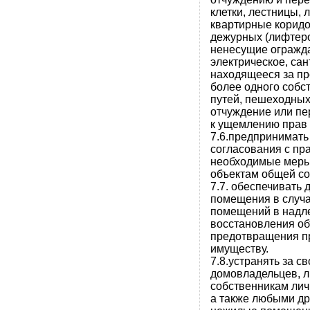
клетки, лестницы,
квартирные корид
дежурных (лифтеро
ненесущие огражда
электрическое, са
находящееся за пр
более одного собст
путей, пешеходных
отчуждение или пе
к ущемлению прав 
7.6.предпринимать
согласования с п
необходимые меры
объектам общей со
7.7. обеспечивать 
помещения в случа
помещений в надл
восстановления об
предотвращения п
имуществу.
7.8.устранять за с
домовладельцев, 
собственникам лич
а также любыми д