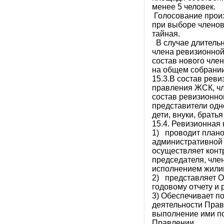
менее 5 человек.
Голосование прои
при выборе члено
тай
В случае длительн
члена ревизионной
состав нового чле
на общем собрании
15.3.В состав реви
правления ЖСК, чл
состав ревизионно
представители одн
дети, внуки, братья
15.4. Ревизионная 
1) проводит плано
административной 
осуществляет контр
председателя, член
исполнением жилищ
2) представляет О
годовому отчету и
3) Обеспечивает 
деятельности Прав
выполнение ими п
Правлении.