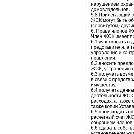
нарушением охран
домовладельцев.
5.8.Прилегающий з
ЖСК могут быть о
(сервитутом) друг
6. Права членов 
Член ЖСК имеет п
6.1.участвовать в 
представителя, а 
управления и конт
правления.
6.2.вносить предл
ЖСК, устранению н
6.3.получать возм
в связи с предот
имуществу.
6.4.получать данн
деятельности ЖСК,
расходах, а также 
также копии Устав
6.5.производить оп
расчетный счет ЖС
собранием членов 
6.6.сдавать собст
установленном жи