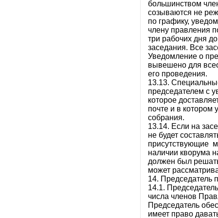
большинством член
созываются не реж
по графику, уведо
члену правления по
три рабочих дня д
заседания. Все за
Уведомление о пр
вывешено для всео
его проведения.
13.13. Специальны
председателем с у
которое доставляе
почте и в котором 
собрания.
13.14. Если на за
не будет составля
присутствующие м
наличии кворума н
должен был решать
может рассматрива
14. Председатель 
14.1. Председатель
числа членов Прав
Председатель обе
имеет право дават