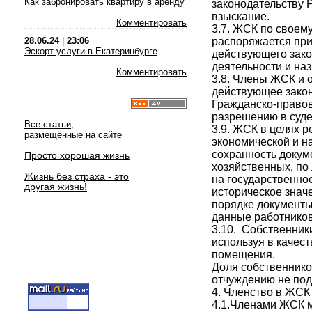
Как забронировать квартиру в аренду
законодательству 
взыскание.
Комментировать
3.7. ЖСК по своем
распоряжается пр
28.06.24
|
23:06
Эскорт-услуги в Екатеринбурге
действующего зако
деятельности и на
Комментировать
3.8. Члены ЖСК и 
действующее закон
Гражданско-право
разрешению в суде
Все статьи,
3.9. ЖСК в целях р
размещённые на сайте
экономической и на
сохранность докум
Просто хорошая жизнь
хозяйственных, по 
Жизнь без страха - это
на государственно
другая жизнь!
историческое значе
порядке документы
данные работнико
3.10. Собственник
используя в качес
помещения.
Доля собственнико
отчуждению не под
4. Членство в ЖСК
4.1.Членами ЖСК м