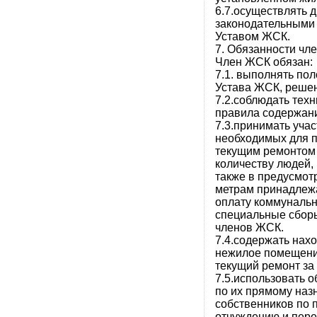
6.7.осуществлять 
законодательными
Уставом ЖСК.
7. Обязанности чл
Член ЖСК обязан:
7.1. выполнять по
Устава ЖСК, реше
7.2.соблюдать тех
правила содержани
7.3.принимать учас
необходимых для п
текущим ремонтом
количеству людей,
также в предусмо
метрам принадлеж
оплату коммунальн
специальные сбор
членов ЖСК.
7.4.содержать нах
нежилое помещени
текущий ремонт за 
7.5.использовать 
по их прямому наз
собственников по 
отчуждению и пере