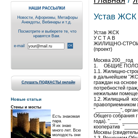
Главная
/
Ж
НАШИ РАССЫЛКИ
Устав ЖСК
Новости, Aфоризмы, Метафоры
Анекдоты, Вебинары и т.д.
Посмотрите и выберете те, что
Устав ЖСК
нравятся Вам.
У С Т А В
ЖИЛИЩНО-СТРОИ
e-mail
(проект)
Москва 200__год
1. ОБЩИЕ ПОЛ
1.1. Жилищно-стро
в дальнейшем "ЖС
граждан на основе
Слушать ПОДКАСТЫ онлайн
потребностей граж
нежилыми помещен
1.2. Жилищный ко
Новые статьи
правоприемником 
Стены и мосты
"_________", орган
Общего собрания г
Есть знакомая
года). "___ " ___
пара.
Я их знаю
кооператив "_____
много лет. Всю
Москвы (свидетель
молодость они
1.3. Решением Общ