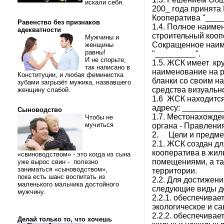
искали себя.
200_ года принята
Кооператива "____
Равенство без признаков
1.4. Полное наиме
адекватности
строительный кооп
Мужчины и
Сокращенное наим
женщины
равны!
"_________".
И не спорьте,
1.5. ЖСК имеет кр
так написано в
наименование на р
Конституции, и любая феминистка
бланки со своим н
зубами загрызёт мужика, назвавшего
средства визуальн
женщину слабой.
1.6 ЖСК находится
адресу: _________
Сыноводство
1.7. Местонахожде
Чтобы не
мучиться
органа - Правлени
2. Цели и предме
2.1. ЖСК создан д
кооператива в жи
«свиноводством» - это когда из сына
помещениями, а т
уже вырос свин - полезно
заниматься «сыноводством»,
территории.
пока есть шанс воспитать из
2.2. Для достижен
маленького мальчика достойного
следующие виды д
мужчину.
2.2.1. обеспечива
экологическое и с
2.2.2. обеспечива
Делай только то, что хочешь