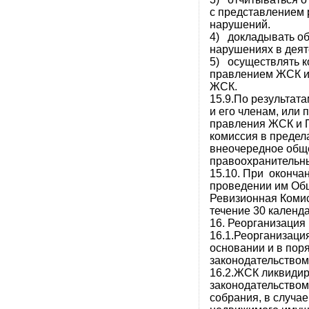
с представлением
нарушений.
4) докладывать о
нарушениях в деят
5) осуществлять 
правлением ЖСК и
ЖСК.
15.9.По результат
и его членам, или
правления ЖСК и 
комиссия в предел
внеочередное обще
правоохранительны
15.10. При оконча
проведении им Общ
Ревизионная Коми
течение 30 календ
16. Реорганизация
16.1.Реорганизаци
основании и в пор
законодательством
16.2.ЖСК ликвидир
законодательством
собрания, в случа