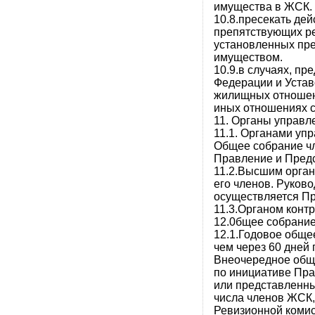
имущества в ЖСК.
10.8.пресекать дей
препятствующих ре
установленных пр
имуществом.
10.9.в случаях, п
Федерации и Устав
жилищных отношени
иных отношениях с
11. Органы управл
11.1. Органами уп
Общее собрание ч
Правление и Пред
11.2.Высшим орга
его членов. Руков
осуществляется П
11.3.Органом конт
12.0бщее собрани
12.1.Годовое обще
чем через 60 дней
Внеочередное общ
по инициативе Пр
или представленны
числа членов ЖСК,
Ревизионной комис