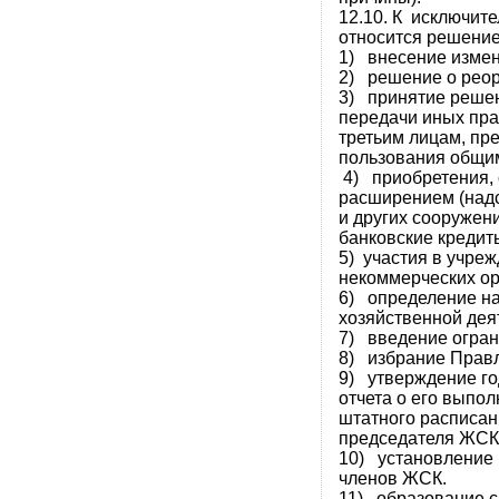
12.10. К исключит
относится решени
1) внесение измен
2) решение о реор
3) принятие решени
передачи иных пр
третьим лицам, пр
пользования общи
4) приобретения, с
расширением (надс
и других сооружен
банковские кредит
5) участия в учреж
некоммерческих ор
6) определение на
хозяйственной дея
7) введение огран
8) избрание Правл
9) утверждение го
отчета о его выпо
штатного расписан
председателя ЖСК,
10) установление 
членов ЖСК.
11) образование 