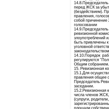
14.8.Председатель
перед ЖСК за убы
(бездействием). Пр
правления, голосо
собой причинение 
голосовании
14.9.Председатель
ревизионной коми
злоупотреблений и
быть привлечены 
уголовной ответст
законодательством
14.10.Порядок ра
регулируются "По
Общим собранием.
15. Ревизионная к
15.1.Для осущест
правления общее с
Председатель Реви
заседании.
15.2.Ревизионная 
числа членов ЖСК,
(супруги, родители,
зарегистрированн
площади собственн