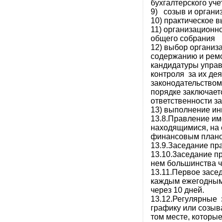
бухгалтерского уче
9) созыв и органи
10) практическое 
11) организационн
общего собрания
12) выбор организ
содержанию и ремо
кандидатуры управ
контроля за их де
законодательством
порядке заключает
ответственности з
13) выполнение ин
13.8.Правление им
находящимися, на с
финансовым плано
13.9.Заседание пр
13.10.3аседание п
нем большинства ч
13.11.Первое засе
каждым ежегодным
через 10 дней.
13.12.Регулярные 
графику или созыв
том месте, которы