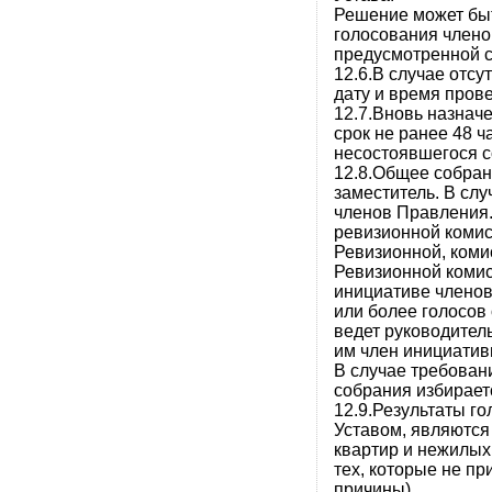
Решение может быт
голосования члено
предусмотренной 
12.6.В случае отс
дату и время пров
12.7.Вновь назнач
срок не ранее 48 ч
несостоявшегося с
12.8.Общее собран
заместитель. В слу
членов Правления.
ревизионной комис
Ревизионной, ком
Ревизионной комис
инициативе члено
или более голосов
ведет руководител
им член инициатив
В случае требован
собрания избирае
12.9.Результаты го
Уставом, являются
квартир и нежилых 
тех, которые не пр
причины).