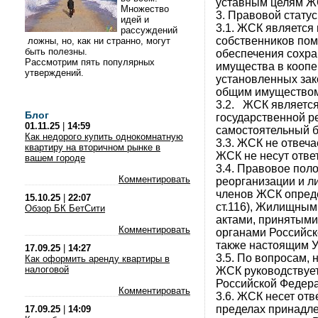
уставным целям Ж
Множество
3. Правовой стату
идей и
3.1. ЖСК является
рассуждений
собственников пом
ложны, но, как ни странно, могут
быть полезны.
обеспечения сохра
Рассмотрим пять популярных
имущества в коопе
утверждений.
установленных зак
общим имуществом
3.2. ЖСК являетс
Блог
государственной р
01.11.25
|
14:59
самостоятельный ба
Как недорого купить однокомнатную
3.3. ЖСК не отвеча
квартиру на вторичном рынке в
ЖСК не несут отве
вашем городе
3.4. Правовое пол
Комментировать
реорганизации и л
членов ЖСК опреде
15.10.25
|
22:07
ст.116), Жилищным
Обзор БК БетСити
актами, принятым
Комментировать
органами Российск
также настоящим У
17.09.25
|
14:27
3.5. По вопросам,
Как оформить аренду квартиры в
налоговой
ЖСК руководствуе
Российской Фед
Комментировать
3.6. ЖСК несет отв
пределах принадле
17.09.25
|
14:09