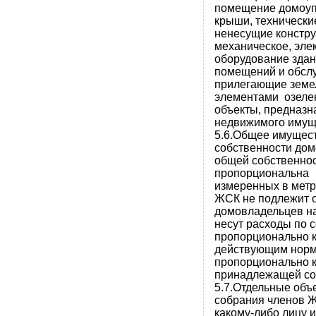
помещение домоуп
крыши, технически
ненесущие констру
механическое, эле
оборудование здан
помещений и обсл
прилегающие земел
элементами озелен
объекты, предназн
недвижимого имущ
5.6.Общее имущест
собственности дом
общей собственнос
пропорциональна
измеренных в мет
ЖСК не подлежит о
домовладельцев н
несут расходы по 
пропорционально к
действующим норма
пропорционально 
принадлежащей со
5.7.Отдельные объ
собрания членов Ж
какому-либо лицу и