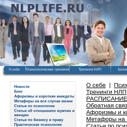
О себе
Психологические тренинги
Тренинги НЛП
Бизне
О себе
|
Псих
Новости
Тренинги НЛП
Блог
Афоризмы и короткие анекдоты
РАСПИСАНИЕ
Метафоры на все случаи жизни
Обратная свя
Статьи по психологии
Статьи об отношениях мужчин и
Афоризмы и к
женщин
Метафоры на 
Статьи по бизнесу и праву
Практическая психология
Статьи по пси