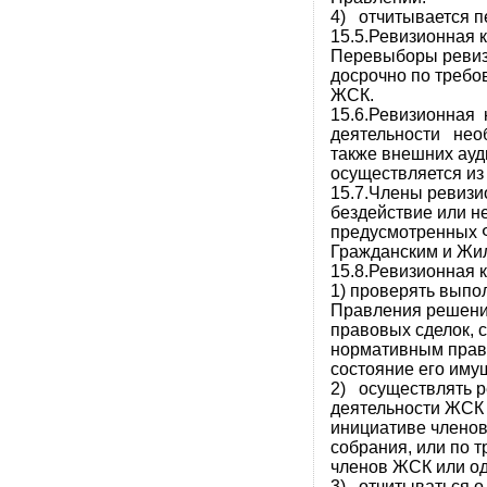
4) отчитывается п
15.5.Ревизионная 
Перевыборы ревиз
досрочно по требо
ЖСК.
15.6.Ревизионная 
деятельности нео
также внешних ауд
осуществляется из
15.7.Члены ревизи
бездействие или 
предусмотренных 
Гражданским и Жи
15.8.Ревизионная 
1) проверять вып
Правления решений
правовых сделок, 
нормативным прав
состояние его иму
2) осуществлять 
деятельности ЖСК н
инициативе членов
собрания, или по 
членов ЖСК или од
3) отчитываться о