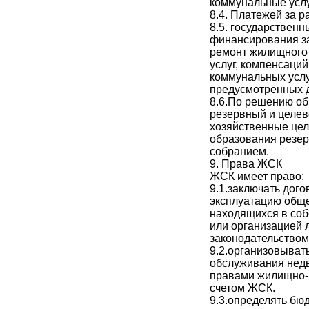
коммунальные услуг
8.4. Платежей за 
8.5. государствен
финансирования за
ремонт жилищного
услуг, компенсаци
коммунальных услу
предусмотренных д
8.6.По решению о
резервный и целе
хозяйственные це
образования резер
собранием.
9. Права ЖСК
ЖСК имеет право:
9.1.заключать дог
эксплуатацию обще
находящихся в со
или организацией 
законодательством
9.2.организовыват
обслуживания нед
правами жилищно-
счетом ЖСК.
9.3.определять бю