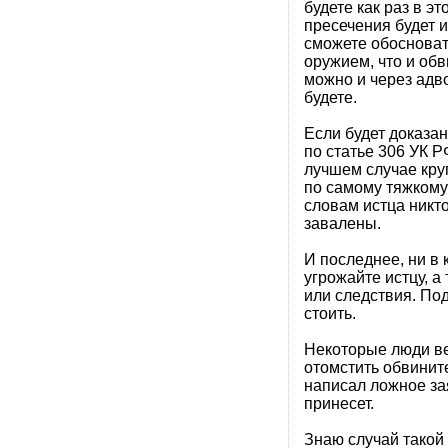
будете как раз в э
пресечения будет 
сможете обосновать
оружием, что и обв
можно и через адво
будете.
Если будет доказано
по статье 306 УК 
лучшем случае кру
по самому тяжкому
словам истца никто
завалены.
И последнее, ни в 
угрожайте истцу, 
или следствия. По
стоить.
Некоторые люди ве
отомстить обвините
написал ложное за
принесет.
Знаю случай такой