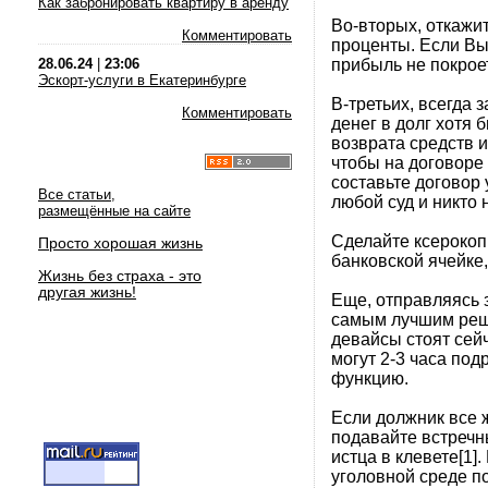
Как забронировать квартиру в аренду
Во-вторых, откажит
Комментировать
проценты. Если Вы 
прибыль не покрое
28.06.24
|
23:06
Эскорт-услуги в Екатеринбурге
В-третьих, всегда 
Комментировать
денег в долг хотя 
возврата средств и
чтобы на договоре
составьте договор 
Все статьи,
любой суд и никто 
размещённые на сайте
Сделайте ксерокоп
Просто хорошая жизнь
банковской ячейке,
Жизнь без страха - это
другая жизнь!
Еще, отправляясь з
самым лучшим реше
девайсы стоят сейч
могут 2-3 часа под
функцию.
Если должник все ж
подавайте встречн
истца в клевете[1].
уголовной среде п