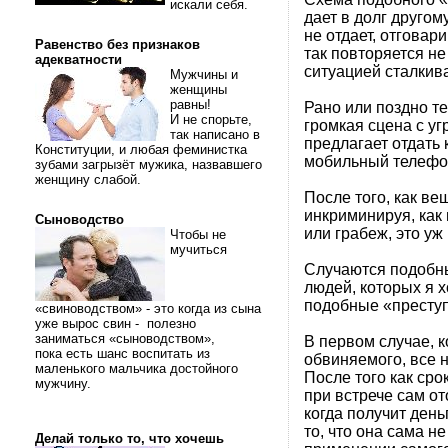
искали себя.
дает в долг другом
не отдает, отговар
Равенство без признаков
так повторяется не
адекватности
ситуацией сталкив
Мужчины и
женщины
равны!
Рано или поздно те
И не спорьте,
громкая сцена с у
так написано в
предлагает отдать 
Конституции, и любая феминистка
мобильный телефон
зубами загрызёт мужика, назвавшего
женщину слабой.
После того, как в
инкриминируя, как 
Сыноводство
или грабеж, это уж 
Чтобы не
мучиться
Случаются подобные
людей, которых я 
подобные «престу
«свиноводством» - это когда из сына
уже вырос свин - полезно
заниматься «сыноводством»,
В первом случае, 
пока есть шанс воспитать из
обвиняемого, все н
маленького мальчика достойного
После того как сро
мужчину.
при встрече сам от
когда получит день
то, что она сама н
Делай только то, что хочешь