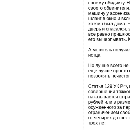
своему обидчику. Н
своего обвинителя
машину у ассенизат
шланг в окно и вкл
хозяин был дома. Н
дверь и спасался,
все равно пришлось
его вычерпывать. К
А мститель получил
истца.
Но лучше всего не 
еще лучше просто
позволять нечисто
Статья 129 УК РФ, 
совершении тяжког
наказывается штра
рублей или в разм
осужденного за пер
ограничением свобо
от четырех до шес
трех лет.