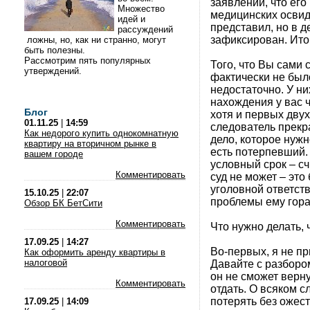
заявлении, что его
Множество
медицинских освид
идей и
представил, но в д
рассуждений
зафиксирован. Итог
ложны, но, как ни странно, могут
быть полезны.
Рассмотрим пять популярных
Того, что Вы сами
утверждений.
фактически не был
недостаточно. У ни
нахождения у вас 
Блог
хотя и первых двух
01.11.25
|
14:59
следователь прекра
Как недорого купить однокомнатную
дело, которое нужн
квартиру на вторичном рынке в
есть потерпевший. 
вашем городе
условный срок – сч
Комментировать
суд не может – эт
уголовной ответств
15.10.25
|
22:07
проблемы ему гора
Обзор БК БетСити
Комментировать
Что нужно делать, 
17.09.25
|
14:27
Во-первых, я не п
Как оформить аренду квартиры в
налоговой
Давайте с разбором
он не сможет верну
Комментировать
отдать. О всяком с
потерять без ожес
17.09.25
|
14:09