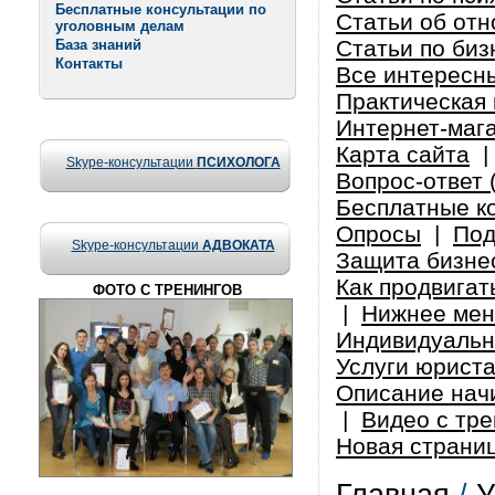
Бесплатные консультации по
Статьи об от
уголовным делам
Статьи по биз
База знаний
Контакты
Все интересн
Практическая 
Интернет-маг
Карта сайта
Skype-консультации
ПСИХОЛОГА
Вопрос-ответ 
Бесплатные к
Опросы
|
Под
Skype-консультации
АДВОКАТА
Защита бизнес
Как продвигат
ФОТО С ТРЕНИНГОВ
|
Нижнее ме
Индивидуальн
Услуги юрист
Описание нач
|
Видео с тре
Новая страни