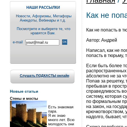
Главная
/
У
НАШИ РАССЫЛКИ
Как не поп
Новости, Aфоризмы, Метафоры
Анекдоты, Вебинары и т.д.
Посмотрите и выберете те, что
Как не попасть в т
нравятся Вам.
Автор: Андрей
e-mail
Написал, как не по
попасть в тюрьму, 
Если быть более то
распространенных с
абсолютно не за ч
Слушать ПОДКАСТЫ онлайн
Попав за решетку, 
пребывая в простр
справедливость во
Новые статьи
систему, которая с
Стены и мосты
по формальным при
на закон, на госуд
Есть знакомая
крючкотворством, 
пара.
Я их знаю
надолго, бывает, чт
много лет. Всю
молодость они
Схема подобного «