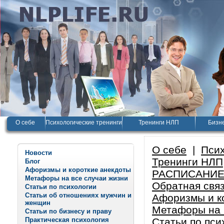
О себе
Психологические тренинги
Тренинги НЛП
Бизне
О себе
|
Псих
Новости
Тренинги НЛП
Блог
Афоризмы и короткие анекдоты
РАСПИСАНИЕ
Метафоры на все случаи жизни
Обратная свя
Статьи по психологии
Статьи об отношениях мужчин и
Афоризмы и к
женщин
Метафоры на 
Статьи по бизнесу и праву
Практическая психология
Статьи по пси