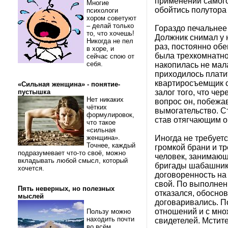
применении самого
Многие
обойтись полутора
психологи
хором советуют
– делай только
Гораздо печальнее 
то, что хочешь!
Должник снимал у 
Никогда не пел
раз, постоянно об
в хоре, и
была трехкомнатно
сейчас спою от
себя.
накопилась не мала
приходилось платит
квартиросъемщик с
«Сильная женщина» - понятие-
залог того, что че
пустышка
Нет никаких
вопрос он, побежав
чётких
вымогательство. С
формулировок,
став отягчающим о
что такое
«сильная
Иногда не требуетс
женщина».
Точнее, каждый
громкой брани и тр
подразумевает что-то своё, можно
человек, занимающ
вкладывать любой смысл, который
бригады шабашнико
хочется.
договоренность на
свой. По выполнен
Пять неверных, но полезных
отказался, обоснов
мыслей
договаривались. П
отношений и с мно
Пользу можно
находить почти
свидетелей. Мстит
во всём.