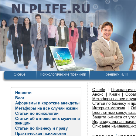
О себе
Психологические тренинги
Тренинги НЛП
О себе
|
Психологичес
Новости
Анонс
|
Книги
|
Обрат
Блог
Метафоры на все случ
Афоризмы и короткие анекдоты
Статьи по бизнесу и пр
Интернет-магазин
|
Об
Метафоры на все случаи жизни
Бесплатные консульта
Статьи по психологии
Защита бизнеса от уго
Статьи об отношениях мужчин и
Индивидуальная психо
женщин
Описание начинающихс
Статьи по бизнесу и праву
Практическая психология