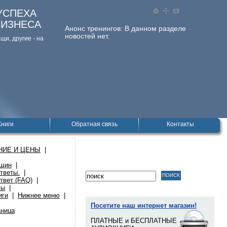
УСПЕХА
БИЗНЕСА
Анонс тренингов:
В данном разделе
новостей нет.
и, дpугие - на
Книги
Обратная связь
Контакты
НИЕ И ЦЕНЫ
|
нщин
|
тветы.
|
твет (FAQ)
|
ты
|
иги
|
Нижнее меню
|
Посетите наш интернет магазин!
аница
ПЛАТНЫЕ и БЕСПЛАТНЫЕ