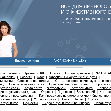
ВСЁ ДЛЯ ЛИЧНОГО 
И ЭФФЕКТИВНОГО 
— Одни философски смотpят на вещ
их отсутствие.
Бизнес тренинги
РАСПИСАНИЕ И ЦЕНЫ
кие тренинги
|
Тренинги НЛП
|
Статьи
|
Бизнес тренинги
|
РАСПИСА
ная связь
|
Новости
|
Блог
|
Афоризмы и короткие анекдоты
|
аи жизни
|
Статьи по психологии
|
Статьи об отношениях мужчин и же
аву
|
Все интересные статьи
|
Практическая психология
|
Вопросы и о
ратная связь
|
Карта сайта
|
Фотоальбом
|
Гостевая книга
|
Вопрос-о
ции по уголовным делам
|
Опросы
|
Подписка
|
База знаний
|
Контак
ловного преследования
|
Как продвигать психологические и бизнес трен
логическая помощь
|
Услуги юриста
|
Поиск
|
Тесты
|
Статьи
|
я тренингов
|
Подкасты
|
Видео с тренингов и вебинаров
|
Новая стр