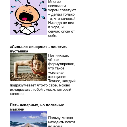
Многие
психологи
хором советуют
– делай только
то, что хочешь!
Никогда не пел
в хоре, и
сейчас спою от
себя.
«Сильная женщина» - понятие-
пустышка
Нет никаких
чётких
формулировок,
что такое
«сильная
женщина».
Точнее, каждый
подразумевает что-то своё, можно
вкладывать любой смысл, который
хочется.
Пять неверных, но полезных
мыслей
Пользу можно
находить почти
во всём.