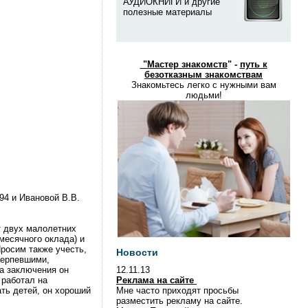
АУДИОКНИГИ и другие
полезные материалы
"
Мастер знакомств
" -
путь к
безотказным знакомствам
Знакомьтесь легко с нужными вам
людьми!
194 и Ивановой В.В.
т двух малолетних
месячного оклада) и
росим также учесть,
Новости
терпевшими,
а заключения он
12.11.13
 работал на
Реклама на сайте
ать детей, он хороший
Мне часто приходят просьбы
разместить рекламу на сайте.