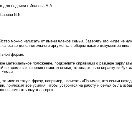
то для подписи / Иванова А.А.
Иванова В.В.
йство можно написать от имени членов семьи. Заверять его нигде не ну
 в качестве дополнительного аргумента в общем пакете документов вполн
льной форме.
ное материальное положение, подкрепите справками о размере зарплаты
ый во время заключения помогал семье, то желательно справку из бухга
с семьи.
и, то можно такую фразу, например, написать «Понимая, что семья наход
и, приложил все усилия, чтобы устроится на работу и семья была изба
льно помогать ему в лагере».