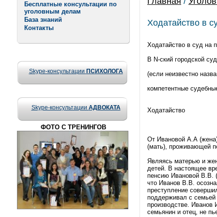
Главная
/
Уголов
Бесплатные консультации по
уголовным делам
База знаний
Ходатайство в с
Контакты
Ходатайство в суд на 
В N-ский городской суд
Skype-консультации
ПСИХОЛОГА
(если неизвестно назва
компетентные судебные
Skype-консультации
АДВОКАТА
Ходатайство
ФОТО С ТРЕНИНГОВ
От Ивановой А.А (жена)
(мать), проживающей по 
Являясь матерью и жен
детей. В настоящее вр
пенсию Ивановой В.В. 
что Иванов В.В. осозн
преступление совершил
поддерживал с семьей 
производстве. Иванов И
семьянин и отец, не пье