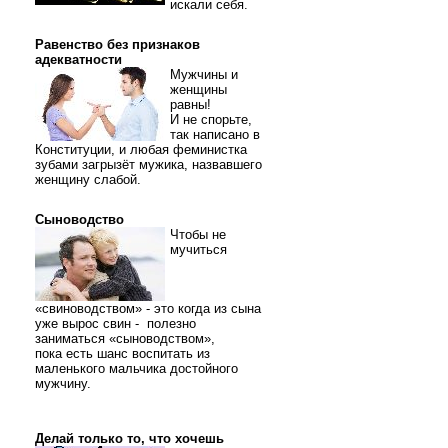
искали себя.
Равенство без признаков
адекватности
Мужчины и
женщины
равны!
И не спорьте,
так написано в
Конституции, и любая феминистка
зубами загрызёт мужика, назвавшего
женщину слабой.
Сыноводство
Чтобы не
мучиться
«свиноводством» - это когда из сына
уже вырос свин - полезно
заниматься «сыноводством»,
пока есть шанс воспитать из
маленького мальчика достойного
мужчину.
Делай только то, что хочешь