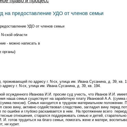
ное право и процесс
уд на предоставление УДО от членов семьи
предоставление УДО от членов семьи
 N-ской области
ние - можно написать в
 органы)
, проживающей по адресу г. N-ск, улица им. Ивана Сусанина, д. 39, кв. 
адресу г. N-ск, улица им. Ивана Сусанина, д. 39, кв. 194.
ой осужденного Иванова И.И. просим суд учесть, что Иванов И.И. имее
емя наша семья существует на заработную плату Ивановой А.А. (сумма 
(сумма пенсии). Семья находится в трудном материальном положении. П
ал свою вину, активно содействовал следствию, загладил вину перед по
 по ошибке и глубоко раскаивается в нем. На протяжении всего период
тесные отношения, старался поддерживать семью и детей, старательно
. И. готов трудиться на благо семьи, помогать жене и матери, воспитыв
т, ни курит.