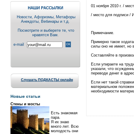
01 ноября 2010 г. / мес
НАШИ РАССЫЛКИ
/ место для подписи / 
Новости, Aфоризмы, Метафоры
Анекдоты, Вебинары и т.д.
Посмотрите и выберете те, что
Примечание.
нравятся Вам.
Примерно такое ходата
e-mail
силы оно не имеет, но
Составляйте в произво
Если упираете на труд
указали, что осужденн
переводе денег в адре
Слушать ПОДКАСТЫ онлайн
Если нет такой справк
материальном положени
необходимости материа
Новые статьи
Стены и мосты
Есть знакомая
пара.
Я их знаю
много лет. Всю
молодость они