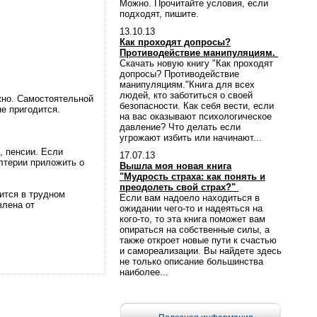
Можно. Прочитайте условия, если
подходят, пишите.
13.10.13
Как проходят допросы?
Противодействие манипуляциям.
Скачать новую книгу "Как проходят
допросы? Противодействие
манипуляциям."Книга для всех
людей, кто заботиться о своей
жно. Самостоятельной
безопасности. Как себя вести, если
е пригодится.
на вас оказывают психологическое
давление? Что делать если
угрожают избить или начинают...
, пенсии. Если
17.07.13
лтерии приложить о
Вышла моя новая книга
"Мудрость страха: как понять и
преодолеть свой страх?"
ится в трудном
Если вам надоело находиться в
влена от
ожидании чего-то и надеяться на
кого-то, то эта книга поможет вам
опираться на собственные силы, а
также откроет новые пути к счастью
и самореализации. Вы найдете здесь
не только описание большинства
наиболее...