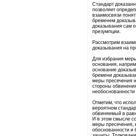
Стандарт доказанн
позволяет определ
взаимосвязи понят
бременем доказыва
доказывания сам о
презумпции.
Рассмотрим взаим
доказывания на пр
Для избрания меры
основания, наприм
основание доказыв
бремени доказыван
меры пресечения н
стороны обвинения
необоснованности
Отметим, что испо
вероятном стандар
обвиняемый в равн
И в этом смысле с
меры пресечения, н
обоснованности и 
защиты. Толковани