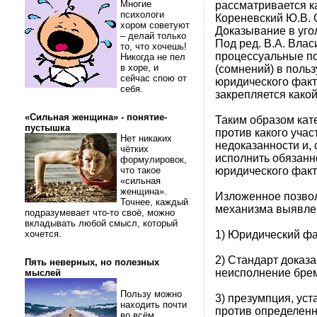
Многие
рассматривается к
психологи
Кореневский Ю.В. О
хором советуют
Доказывание в уго
– делай только
Под ред. В.А. Влас
то, что хочешь!
процессуальные по
Никогда не пел
в хоре, и
(сомнений) в поль
сейчас спою от
юридического факт
себя.
закрепляется како
«Сильная женщина» - понятие-
Таким образом кат
пустышка
против какого учас
Нет никаких
недоказанности и, 
чётких
исполнить обязанн
формулировок,
юридического факт
что такое
«сильная
женщина».
Изложенное позво
Точнее, каждый
механизма выявле
подразумевает что-то своё, можно
вкладывать любой смысл, который
1) Юридический фа
хочется.
2) Стандарт доказ
Пять неверных, но полезных
неисполнение бре
мыслей
Пользу можно
3) презумпция, ус
находить почти
против определенн
во всём.