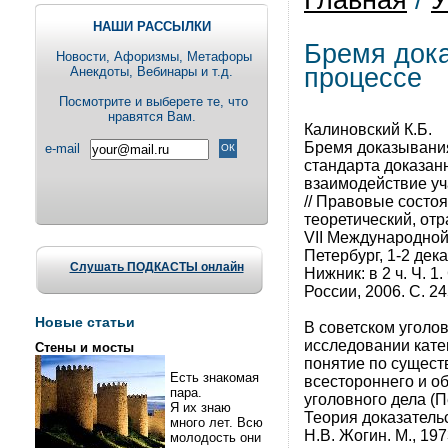
Главная
/
У
НАШИ РАССЫЛКИ
Бремя дока
Новости, Aфоризмы, Метафоры
процессе
Анекдоты, Вебинары и т.д.
Посмотрите и выберете те, что
нравятся Вам.
Калиновский К.Б.
Бремя доказывания
e-mail
стандарта доказан
взаимодействие уч
// Правовые состоя
теоретический, от
VII Международной
Петербург, 1-2 дека
Слушать ПОДКАСТЫ онлайн
Нижник: в 2 ч. Ч. 
России, 2006. С. 24
Новые статьи
В советском уголо
исследовании кате
Стены и мосты
понятие по сущест
Есть знакомая
всестороннего и о
пара.
уголовного дела (П
Я их знаю
Теория доказательс
много лет. Всю
Н.В. Жогин. М., 19
молодость они