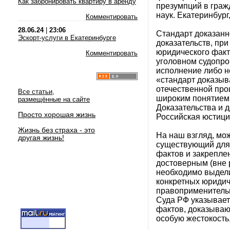
Как забронировать квартиру в аренду
презумпций в граж
наук. Екатеринбург, 
Комментировать
28.06.24
|
23:06
Стандарт доказанн
Эскорт-услуги в Екатеринбурге
доказательств, при
юридического факт
Комментировать
уголовном судопрои
исполнение либо 
«стандарт доказыв
отечественной про
Все статьи,
широким понятием 
размещённые на сайте
Доказательства и 
Просто хорошая жизнь
Российская юстиция.
Жизнь без страха - это
На наш взгляд, мо
другая жизнь!
существующий для
фактов и закрепле
достоверным (вне 
необходимо выдели
конкретных юридич
правоприменительн
Суда РФ указывает
фактов, доказываю
особую жестокость