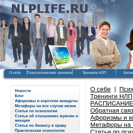
О себе
Психологические тренинги
Тренинги НЛП
Бизне
О себе
|
Псих
Новости
Тренинги НЛП
Блог
Афоризмы и короткие анекдоты
РАСПИСАНИЕ
Метафоры на все случаи жизни
Обратная свя
Статьи по психологии
Статьи об отношениях мужчин и
Афоризмы и к
женщин
Метафоры на 
Статьи по бизнесу и праву
Практическая психология
Статьи по пси