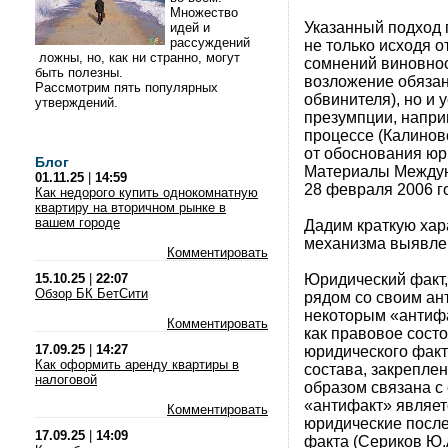
Множество
Указанный подход 
идей и
рассуждений
не только исходя о
ложны, но, как ни странно, могут
сомнений виновнос
быть полезны.
возложение обязан
Рассмотрим пять популярных
обвинителя), но и
утверждений.
презумпции, напри
процессе (Калинов
от обоснования юр
Блог
Материалы Междун
01.11.25
|
14:59
28 февраля 2006 го
Как недорого купить однокомнатную
квартиру на вторичном рынке в
вашем городе
Дадим краткую хар
механизма выявле
Комментировать
Юридический факт,
15.10.25
|
22:07
Обзор БК БетСити
рядом со своим ан
некоторым «антифа
Комментировать
как правовое сост
17.09.25
|
14:27
юридического факт
Как оформить аренду квартиры в
состава, закрепле
налоговой
образом связана с
«антифакт» являет
Комментировать
юридические после
17.09.25
|
14:09
факта (Сериков Ю