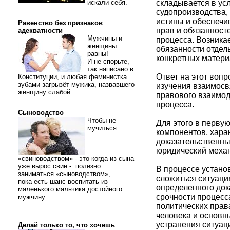
складывается в ус
искали себя.
судопроизводства,
истины и обеспечи
Равенство без признаков
прав и обязанност
адекватности
Мужчины и
процесса. Возника
женщины
обязанности отдел
равны!
конкретных матери
И не спорьте,
так написано в
Ответ на этот вопр
Конституции, и любая феминистка
зубами загрызёт мужика, назвавшего
изучения взаимосв
женщину слабой.
правового взаимод
процесса.
Сыноводство
Чтобы не
Для этого в перву
мучиться
компонентов, хар
доказательственны
юридический механ
«свиноводством» - это когда из сына
уже вырос свин - полезно
В процессе устано
заниматься «сыноводством»,
сложиться ситуаци
пока есть шанс воспитать из
определенного док
маленького мальчика достойного
срочности процесса
мужчину.
политических права
человека и основн
устранения ситуац
Делай только то, что хочешь