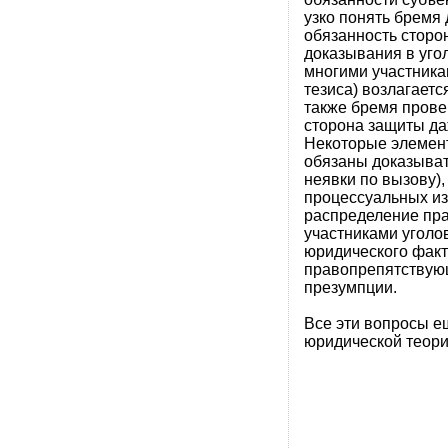
узко понять бремя
обязанность сторо
доказывания в уго
многими участника
тезиса) возлагаетс
также бремя провер
сторона защиты да
Некоторые элемен
обязаны доказыват
неявки по вызову)
процессуальных изд
распределение пра
участниками уголо
юридического фак
правопрепятствую
презумпции.
Все эти вопросы е
юридической теори