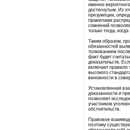
именно вероятного
достигнутым. Из эт
презумпции, опред
правилами распред
сомнений позволя
только тогда, когд
Таким образом, пр
обязанностей выяв
толкованием после
факт будет считат
доказательств. Ес
включает правило 
высокого стандарт
виновности в сове
Установленная вза
доказанности и пр
позволяет исследо
участников уголов
обстоятельств.
Правовое взаимод
поэтому существую
обязанности субъе