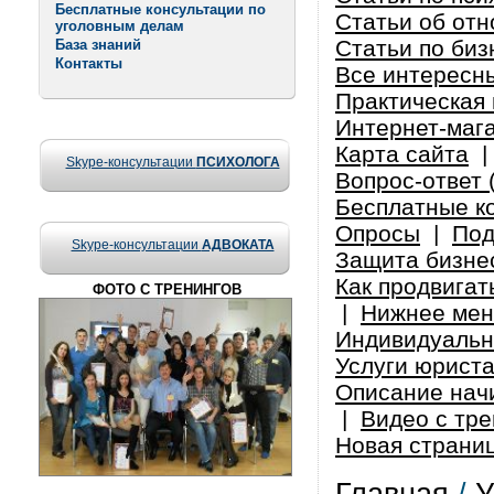
Бесплатные консультации по
Статьи об от
уголовным делам
Статьи по биз
База знаний
Контакты
Все интересн
Практическая 
Интернет-маг
Карта сайта
Skype-консультации
ПСИХОЛОГА
Вопрос-ответ 
Бесплатные к
Опросы
|
Под
Skype-консультации
АДВОКАТА
Защита бизнес
Как продвигат
ФОТО С ТРЕНИНГОВ
|
Нижнее ме
Индивидуальн
Услуги юрист
Описание нач
|
Видео с тре
Новая страни