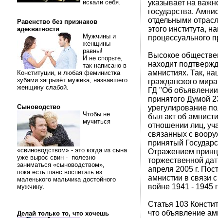
указывает на важн
искали себя.
государства. Амнис
отдельными отрасл
Равенство без признаков
этого института, н
адекватности
Мужчины и
процессуального п
женщины
равны!
Высокое обществен
И не спорьте,
находит подтвержд
так написано в
амнистиях. Так, н
Конституции, и любая феминистка
зубами загрызёт мужика, назвавшего
гражданского мира
женщину слабой.
ГД "Об объявлении
принятого Думой 2
Сыноводство
урегулирование по
Чтобы не
был акт об амнист
мучиться
отношении лиц, уч
связанных с воору
принятый Государст
«свиноводством» - это когда из сына
Отражением принц
уже вырос свин - полезно
торжественной дат
заниматься «сыноводством»,
апреля 2005 г. По
пока есть шанс воспитать из
амнистии в связи 
маленького мальчика достойного
войне 1941 - 1945 
мужчину.
Статья 103 Констит
что объявление ам
Делай только то, что хочешь