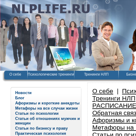
О себе
Психологические тренинги
Тренинги НЛП
Бизне
О себе
|
Псих
Новости
Тренинги НЛП
Блог
Афоризмы и короткие анекдоты
РАСПИСАНИЕ
Метафоры на все случаи жизни
Обратная свя
Статьи по психологии
Статьи об отношениях мужчин и
Афоризмы и к
женщин
Метафоры на 
Статьи по бизнесу и праву
Практическая психология
Статьи по пси