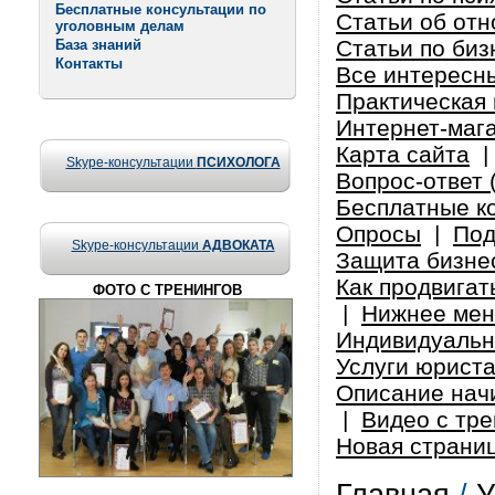
Бесплатные консультации по
Статьи об от
уголовным делам
Статьи по биз
База знаний
Контакты
Все интересн
Практическая 
Интернет-маг
Карта сайта
Skype-консультации
ПСИХОЛОГА
Вопрос-ответ 
Бесплатные к
Опросы
|
Под
Skype-консультации
АДВОКАТА
Защита бизнес
Как продвигат
ФОТО С ТРЕНИНГОВ
|
Нижнее ме
Индивидуальн
Услуги юрист
Описание нач
|
Видео с тре
Новая страни