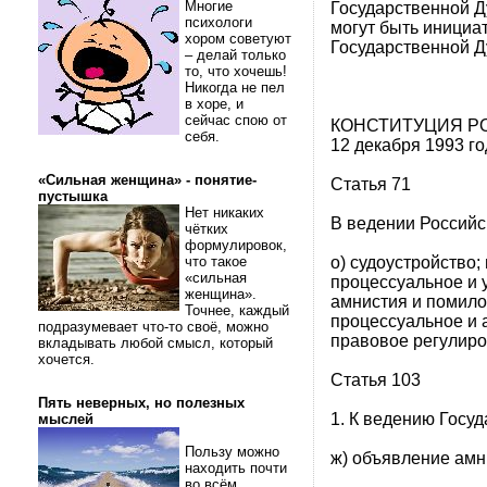
Многие
Государственной Д
психологи
могут быть инициа
хором советуют
Государственной Д
– делай только
то, что хочешь!
Никогда не пел
в хоре, и
сейчас спою от
КОНСТИТУЦИЯ Р
себя.
12 декабря 1993 го
«Сильная женщина» - понятие-
Статья 71
пустышка
Нет никаких
В ведении Российс
чётких
формулировок,
о) судоустройство;
что такое
«сильная
процессуальное и 
женщина».
амнистия и помило
Точнее, каждый
процессуальное и 
подразумевает что-то своё, можно
правовое регулиро
вкладывать любой смысл, который
хочется.
Статья 103
Пять неверных, но полезных
1. К ведению Госу
мыслей
Пользу можно
ж) объявление амн
находить почти
во всём.