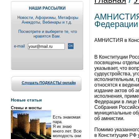
Главная
/
У
НАШИ РАССЫЛКИ
АМНИСТИЯ 
Новости, Aфоризмы, Метафоры
Федерации
Анекдоты, Вебинары и т.д.
Посмотрите и выберете те, что
нравятся Вам.
АМНИСТИЯ в Конст
e-mail
В Конституции Рос
посвящены отдельн
указывает, что во
судоустройства, у
исполнительным, г
Слушать ПОДКАСТЫ онлайн
относятся к ведени
издание актов об а
исполнения, приме
Новые статьи
Федерации в лице
Собрания Российс
Стены и мосты
муниципальные обр
Есть знакомая
об амнистии.
пара.
Я их знаю
Помимо указанного
много лет. Всю
в Конституцию РФ 
молодость они