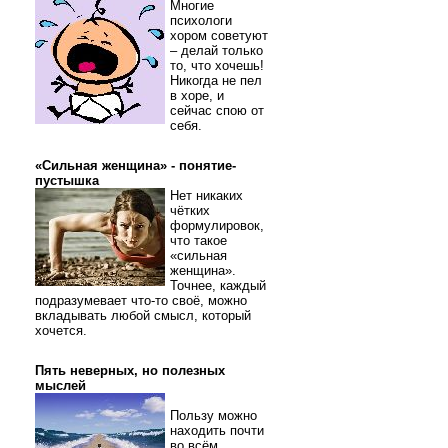
Многие
психологи
хором советуют
– делай только
то, что хочешь!
Никогда не пел
в хоре, и
сейчас спою от
себя.
«Сильная женщина» - понятие-
пустышка
Нет никаких
чётких
формулировок,
что такое
«сильная
женщина».
Точнее, каждый
подразумевает что-то своё, можно
вкладывать любой смысл, который
хочется.
Пять неверных, но полезных
мыслей
Пользу можно
находить почти
во всём.