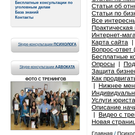
Бесплатные консультации по
Статьи об от
уголовным делам
Статьи по биз
База знаний
Контакты
Все интересн
Практическая 
Интернет-маг
Карта сайта
Skype-консультации
ПСИХОЛОГА
Вопрос-ответ 
Бесплатные к
Опросы
|
Под
Skype-консультации
АДВОКАТА
Защита бизнес
Как продвигат
ФОТО С ТРЕНИНГОВ
|
Нижнее ме
Индивидуальн
Услуги юрист
Описание нач
|
Видео с тре
Новая страни
Главная
/
Психол