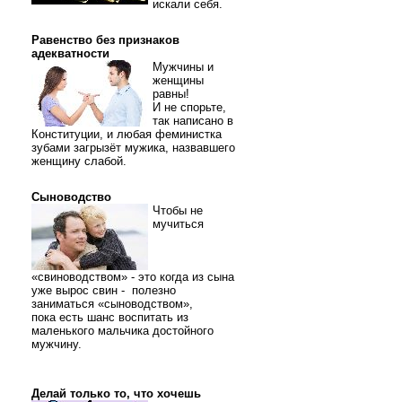
искали себя.
Равенство без признаков
адекватности
Мужчины и
женщины
равны!
И не спорьте,
так написано в
Конституции, и любая феминистка
зубами загрызёт мужика, назвавшего
женщину слабой.
Сыноводство
Чтобы не
мучиться
«свиноводством» - это когда из сына
уже вырос свин - полезно
заниматься «сыноводством»,
пока есть шанс воспитать из
маленького мальчика достойного
мужчину.
Делай только то, что хочешь