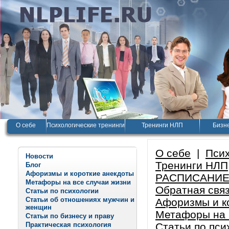
О себе
Психологические тренинги
Тренинги НЛП
Бизне
О себе
|
Псих
Новости
Тренинги НЛП
Блог
Афоризмы и короткие анекдоты
РАСПИСАНИЕ
Метафоры на все случаи жизни
Обратная свя
Статьи по психологии
Статьи об отношениях мужчин и
Афоризмы и к
женщин
Метафоры на 
Статьи по бизнесу и праву
Практическая психология
Статьи по пси