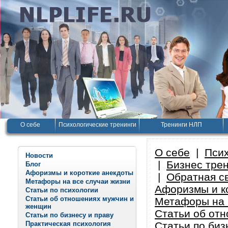
О себе
Психологические тренинги
Тренинги НЛП
О себе
|
Псих
Новости
|
Бизнес тре
Блог
Афоризмы и короткие анекдоты
|
Обратная с
Метафоры на все случаи жизни
Афоризмы и к
Статьи по психологии
Статьи об отношениях мужчин и
Метафоры на 
женщин
Статьи об от
Статьи по бизнесу и праву
Практическая психология
Статьи по биз