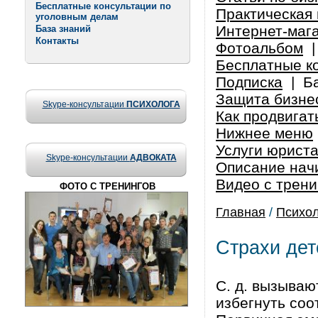
Бесплатные консультации по
Практическая 
уголовным делам
Интернет-маг
База знаний
Контакты
Фотоальбом
Бесплатные к
Подписка
|
Б
Защита бизнес
Skype-консультации
ПСИХОЛОГА
Как продвигат
Нижнее меню
Услуги юрист
Skype-консультации
АДВОКАТА
Описание нач
Видео с трени
ФОТО С ТРЕНИНГОВ
Главная
/
Психол
Страхи дет
С. д. вызываю
избегнуть соо