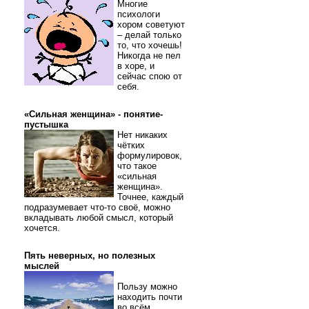
Многие
психологи
хором советуют
– делай только
то, что хочешь!
Никогда не пел
в хоре, и
сейчас спою от
себя.
«Сильная женщина» - понятие-
пустышка
Нет никаких
чётких
формулировок,
что такое
«сильная
женщина».
Точнее, каждый
подразумевает что-то своё, можно
вкладывать любой смысл, который
хочется.
Пять неверных, но полезных
мыслей
Пользу можно
находить почти
во всём.