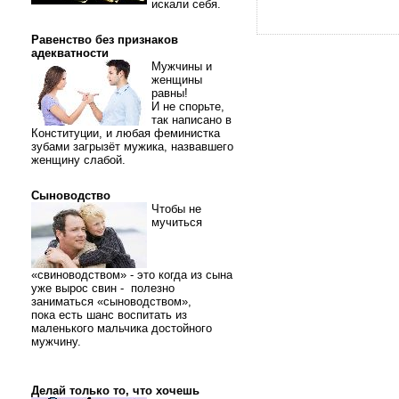
искали себя.
Равенство без признаков
адекватности
Мужчины и
женщины
равны!
И не спорьте,
так написано в
Конституции, и любая феминистка
зубами загрызёт мужика, назвавшего
женщину слабой.
Сыноводство
Чтобы не
мучиться
«свиноводством» - это когда из сына
уже вырос свин - полезно
заниматься «сыноводством»,
пока есть шанс воспитать из
маленького мальчика достойного
мужчину.
Делай только то, что хочешь