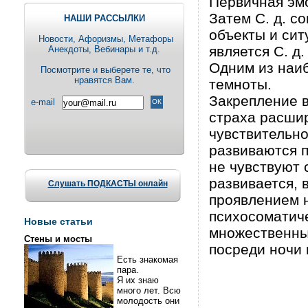
Первичная эм
Затем С. д. с
НАШИ РАССЫЛКИ
объекты и сит
Новости, Aфоризмы, Метафоры
является С. д
Анекдоты, Вебинары и т.д.
Одним из наиб
Посмотрите и выберете те, что
нравятся Вам.
темноты.
Закрепление 
e-mail
страха расшир
чувствительно
развиваются п
не чувствуют 
развивается, в
Слушать ПОДКАСТЫ онлайн
проявлением н
психосоматиче
Новые статьи
множественные
Стены и мосты
посреди ночи 
Есть знакомая
пара.
Я их знаю
много лет. Всю
молодость они