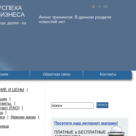
УСПЕХА
БИЗНЕСА
Анонс тренингов:
В данном разделе
новостей нет.
и, дpугие - на
Книги
Обратная связь
Контакты
НИЕ И ЦЕНЫ
|
нщин
|
тветы.
|
твет (FAQ)
|
ты
|
иги
|
Нижнее меню
|
Посетите наш интернет магазин!
аница
ПЛАТНЫЕ и БЕСПЛАТНЫЕ