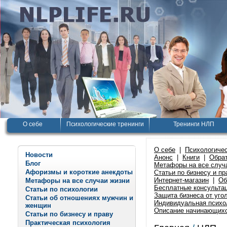
О себе
Психологические тренинги
Тренинги НЛП
О себе
|
Психологичес
Новости
Анонс
|
Книги
|
Обрат
Блог
Метафоры на все случ
Афоризмы и короткие анекдоты
Статьи по бизнесу и пр
Интернет-магазин
|
Об
Метафоры на все случаи жизни
Бесплатные консульта
Статьи по психологии
Защита бизнеса от уго
Статьи об отношениях мужчин и
Индивидуальная психо
женщин
Описание начинающихс
Статьи по бизнесу и праву
Практическая психология