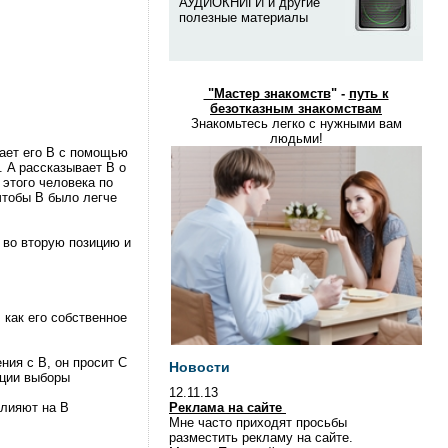
АУДИОКНИГИ и другие
полезные материалы
"
Мастер знакомств
" -
путь к
безотказным знакомствам
Знакомьтесь легко с нужными вам
людьми!
вает его B с помощью
 A рассказывает B о
 этого человека по
чтобы B было легче
и во вторую позицию и
 как его собственное
ния с B, он просит C
Новости
иции выборы
12.11.13
влияют на B
Реклама на сайте
Мне часто приходят просьбы
разместить рекламу на сайте.