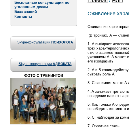
Главная
/
НЛП
Бесплатные консультации по
уголовным делам
База знаний
Оживление харак
Контакты
Оживление характерол
(В тройках, A — клиен
Skype-консультации
ПСИХОЛОГА
1. A выбирает человек
трёх характерологичес
стиле взаимоотношений 
указаниям A. A может 
его изобразить
Skype-консультации
АДВОКАТА
2. A и B взаимодейству
сыграть роль A
ФОТО С ТРЕНИНГОВ
3. C занимает место A 
4. A занимает третью п
поведение влияет на р
5. Как только A опреде
освободить его место 
6. C, наблюдая за комм
7. Обратная связь