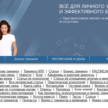
ВСЁ ДЛЯ ЛИЧНОГО 
И ЭФФЕКТИВНОГО 
— Одни философски смотpят на вещ
их отсутствие.
Бизнес тренинги
РАСПИСАНИЕ И ЦЕНЫ
кие тренинги
|
Тренинги НЛП
|
Статьи
|
Бизнес тренинги
|
РАСПИСА
ная связь
|
Новости
|
Блог
|
Афоризмы и короткие анекдоты
|
аи жизни
|
Статьи по психологии
|
Статьи об отношениях мужчин и же
аву
|
Все интересные статьи
|
Практическая психология
|
Вопросы и о
ратная связь
|
Карта сайта
|
Фотоальбом
|
Гостевая книга
|
Вопрос-о
ции по уголовным делам
|
Опросы
|
Подписка
|
База знаний
|
Контак
ловного преследования
|
Как продвигать психологические и бизнес трен
логическая помощь
|
Услуги юриста
|
Поиск
|
Тесты
|
Статьи
|
я тренингов
|
Подкасты
|
Видео с тренингов и вебинаров
|
Новая стр