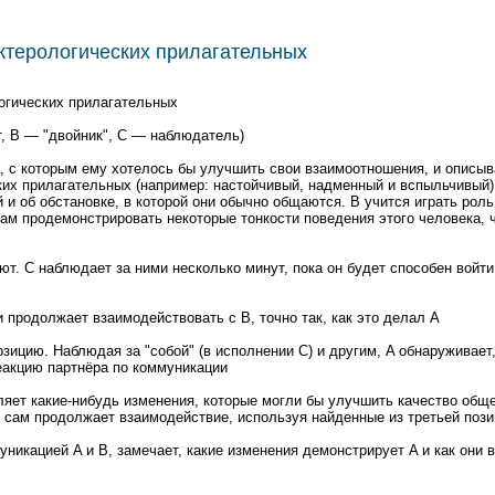
терологических прилагательных
огических прилагательных
т, B — "двойник", C — наблюдатель)
а, с которым ему хотелось бы улучшить свои взаимоотношения, и описы
ких прилагательных (например: настойчивый, надменный и вспыльчивый).
и об обстановке, в которой они обычно общаются. B учится играть роль
сам продемонстрировать некоторые тонкости поведения этого человека, 
ют. C наблюдает за ними несколько минут, пока он будет способен войт
и продолжает взаимодействовать с B, точно так, как это делал A
озицию. Наблюдая за "собой" (в исполнении C) и другим, A обнаруживает,
еакцию партнёра по коммуникации
ляет какие-нибудь изменения, которые могли бы улучшить качество обще
и сам продолжает взаимодействие, используя найденные из третьей поз
уникацией A и B, замечает, какие изменения демонстрирует A и как они 