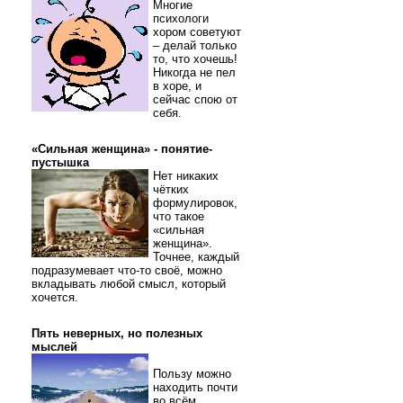
Многие
психологи
хором советуют
– делай только
то, что хочешь!
Никогда не пел
в хоре, и
сейчас спою от
себя.
«Сильная женщина» - понятие-
пустышка
Нет никаких
чётких
формулировок,
что такое
«сильная
женщина».
Точнее, каждый
подразумевает что-то своё, можно
вкладывать любой смысл, который
хочется.
Пять неверных, но полезных
мыслей
Пользу можно
находить почти
во всём.