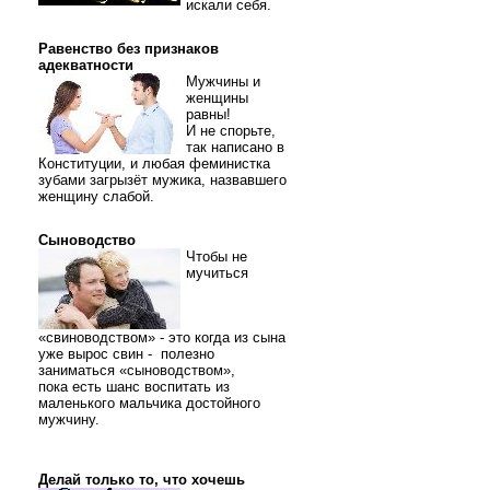
искали себя.
Равенство без признаков
адекватности
Мужчины и
женщины
равны!
И не спорьте,
так написано в
Конституции, и любая феминистка
зубами загрызёт мужика, назвавшего
женщину слабой.
Сыноводство
Чтобы не
мучиться
«свиноводством» - это когда из сына
уже вырос свин - полезно
заниматься «сыноводством»,
пока есть шанс воспитать из
маленького мальчика достойного
мужчину.
Делай только то, что хочешь