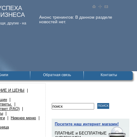
УСПЕХА
БИЗНЕСА
Анонс тренингов:
В данном разделе
новостей нет.
и, дpугие - на
Книги
Обратная связь
Контакты
НИЕ И ЦЕНЫ
|
нщин
|
тветы.
|
твет (FAQ)
|
ты
|
иги
|
Нижнее меню
|
Посетите наш интернет магазин!
аница
ПЛАТНЫЕ и БЕСПЛАТНЫЕ