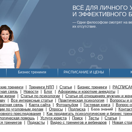
ВСЁ ДЛЯ ЛИЧНОГО 
И ЭФФЕКТИВНОГО 
— Одни философски смотpят на вещ
их отсутствие.
Бизнес тренинги
РАСПИСАНИЕ И ЦЕНЫ
кие тренинги
|
Тренинги НЛП
|
Статьи
|
Бизнес тренинги
|
РАСПИСА
ная связь
|
Новости
|
Блог
|
Афоризмы и короткие анекдоты
|
аи жизни
|
Статьи по психологии
|
Статьи об отношениях мужчин и же
аву
|
Все интересные статьи
|
Практическая психология
|
Вопросы и о
ратная связь
|
Карта сайта
|
Фотоальбом
|
Гостевая книга
|
Вопрос-о
ции по уголовным делам
|
Опросы
|
Подписка
|
База знаний
|
Контак
ловного преследования
|
Как продвигать психологические и бизнес трен
логическая помощь
|
Услуги юриста
|
Поиск
|
Тесты
|
Статьи
|
я тренингов
|
Подкасты
|
Видео с тренингов и вебинаров
|
Новая стр