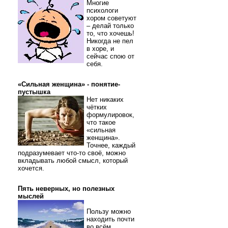
Многие
психологи
хором советуют
– делай только
то, что хочешь!
Никогда не пел
в хоре, и
сейчас спою от
себя.
«Сильная женщина» - понятие-
пустышка
Нет никаких
чётких
формулировок,
что такое
«сильная
женщина».
Точнее, каждый
подразумевает что-то своё, можно
вкладывать любой смысл, который
хочется.
Пять неверных, но полезных
мыслей
Пользу можно
находить почти
во всём.