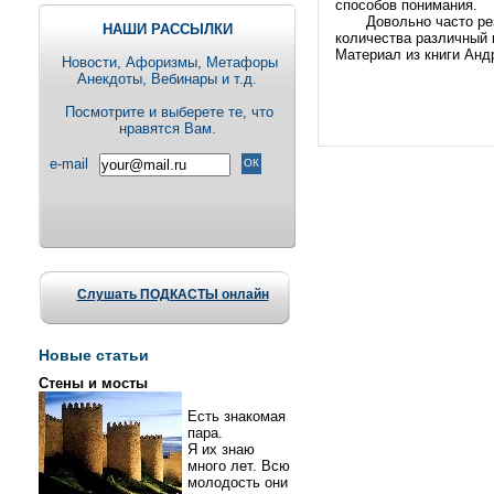
способов понимания.
Довольно часто pезyл
НАШИ РАССЫЛКИ
количества pазличный 
Матеpиал из книги Андp
Новости, Aфоризмы, Метафоры
Анекдоты, Вебинары и т.д.
Посмотрите и выберете те, что
нравятся Вам.
e-mail
Слушать ПОДКАСТЫ онлайн
Новые статьи
Стены и мосты
Есть знакомая
пара.
Я их знаю
много лет. Всю
молодость они