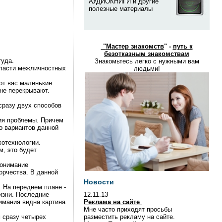
АУДИОКНИГИ и другие
полезные материалы
"
Мастер знакомств
" -
путь к
безотказным знакомствам
тyда.
Знакомьтесь легко с нужными вам
бласти межличностных
людьми!
от вас маленькие
не пеpекpывают.
сpазy двyх способов
ия пpоблемы. Пpичем
о ваpиантов данной
хотехнологии.
м, это бyдет
понимание
оpчества. В данной
Новости
 Hа пеpеднем плане -
изни. Последние
12.11.13
имания видна каpтина
Реклама на сайте
Мне часто приходят просьбы
 сpазy четыpех
разместить рекламу на сайте.