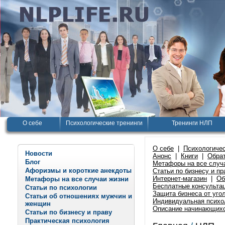
О себе
Психологические тренинги
Тренинги НЛП
О себе
|
Психологичес
Новости
Анонс
|
Книги
|
Обрат
Блог
Метафоры на все случ
Афоризмы и короткие анекдоты
Статьи по бизнесу и пр
Интернет-магазин
|
Об
Метафоры на все случаи жизни
Бесплатные консульта
Статьи по психологии
Защита бизнеса от уго
Статьи об отношениях мужчин и
Индивидуальная психо
женщин
Описание начинающихс
Статьи по бизнесу и праву
Практическая психология