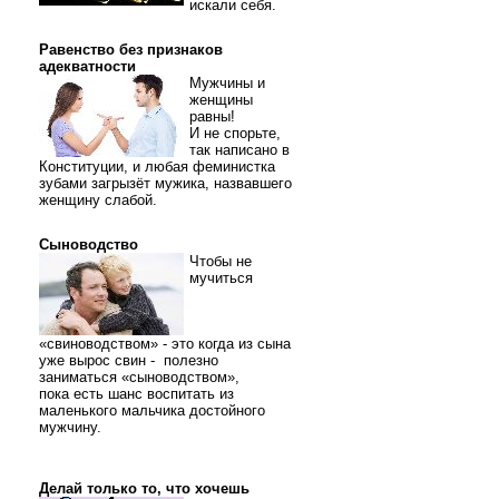
искали себя.
Равенство без признаков
адекватности
Мужчины и
женщины
равны!
И не спорьте,
так написано в
Конституции, и любая феминистка
зубами загрызёт мужика, назвавшего
женщину слабой.
Сыноводство
Чтобы не
мучиться
«свиноводством» - это когда из сына
уже вырос свин - полезно
заниматься «сыноводством»,
пока есть шанс воспитать из
маленького мальчика достойного
мужчину.
Делай только то, что хочешь