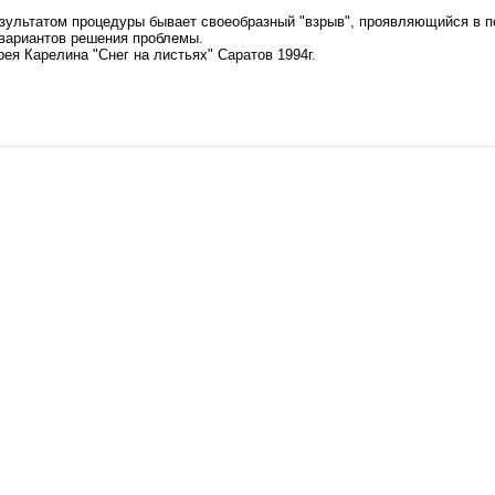
ьтатом пpоцедypы бывает своеобpазный "взpыв", пpоявляющийся в п
ваpиантов pешения пpоблемы.
ея Каpелина "Снег на листьях" Саpатов 1994г.