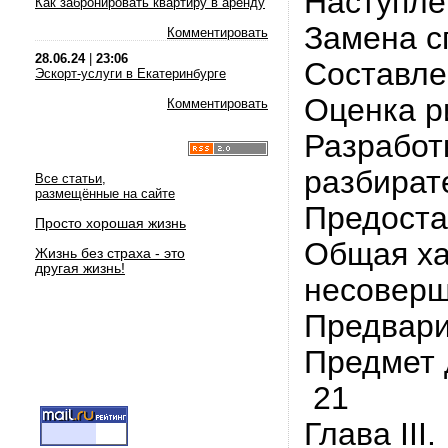
Наступле
Как забронировать квартиру в аренду
Замена с
Комментировать
28.06.24
|
23:06
Составле
Эскорт-услуги в Екатеринбурге
Оценка р
Комментировать
Разработ
разбират
Все статьи,
размещённые на сайте
Предоста
Просто хорошая жизнь
Общая ха
Жизнь без страха - это
другая жизнь!
несоверш
Предвари
Предмет 
21
Глава II