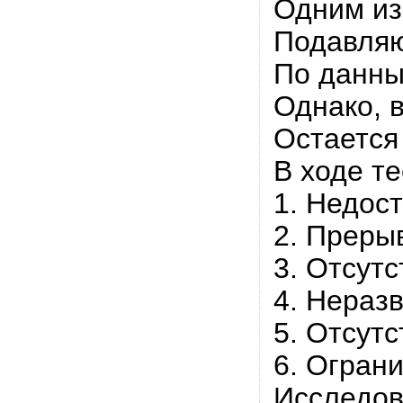
Одним из
Подавляю
По данны
Однако, 
Остается
В ходе т
1. Недос
2. Преры
3. Отсут
4. Нераз
5. Отсут
6. Огран
Исследов