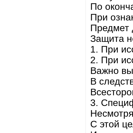
По оконч
При озна
Предмет 
Защита н
1. При и
2. При и
Важно вы
В следст
Всесторо
3. Специ
Несмотря
С этой ц