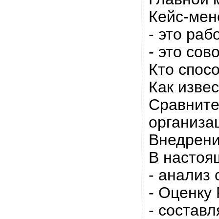
Кейс-мен
- это раб
- это со
Кто спос
Как изве
Сравните
организа
Внедрени
В настоя
- анализ
- Оценку
- состав