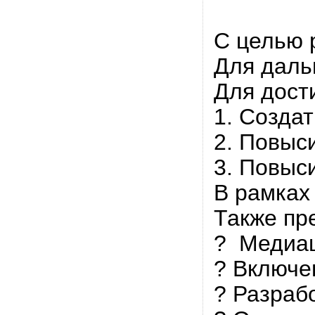
С целью 
Для даль
Для дост
1. Созда
2. Повыс
3. Повыс
В рамках
Также пр
? Медиац
? Включе
? Разраб