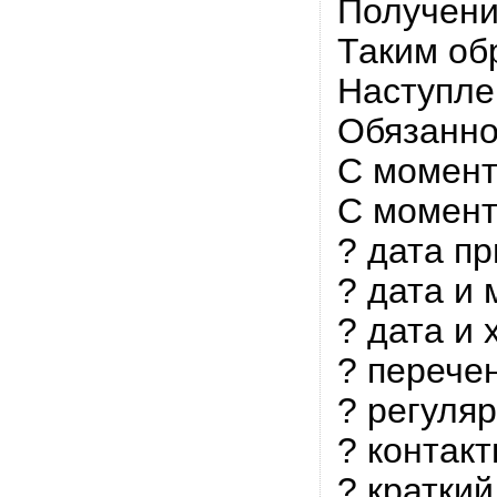
Получени
Таким об
Наступле
Обязанно
С момент
С момент
? дата п
? дата и 
? дата и
? перече
? регуля
? контак
? краткий