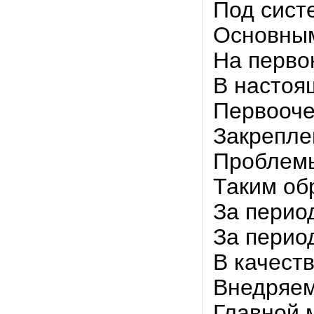
Под сист
Основным
На перво
В настоя
Первооче
Закрепле
Проблемы
Таким об
За перио
За перио
В качест
Внедряем
Главной 