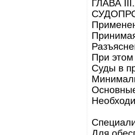
ГЛАВА III
СУДОПР
Применен
Принимая
Разъясне
При этом
Суды в п
Минималь
Основные
Необходи
Специали
Для обес