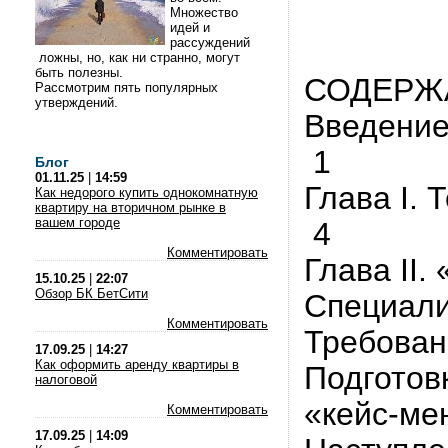
Множество
идей и
рассуждений
ложны, но, как ни странно, могут
быть полезны.
СОДЕРЖ
Рассмотрим пять популярных
утверждений.
Введени
1
Блог
01.11.25
|
14:59
Глава I.
Как недорого купить однокомнатную
квартиру на вторичном рынке в
вашем городе
4
Комментировать
Глава II
15.10.25
|
22:07
Обзор БК БетСити
Специали
Комментировать
Требован
17.09.25
|
14:27
Как оформить аренду квартиры в
Подготов
налоговой
«кейс-ме
Комментировать
17.09.25
|
14:09