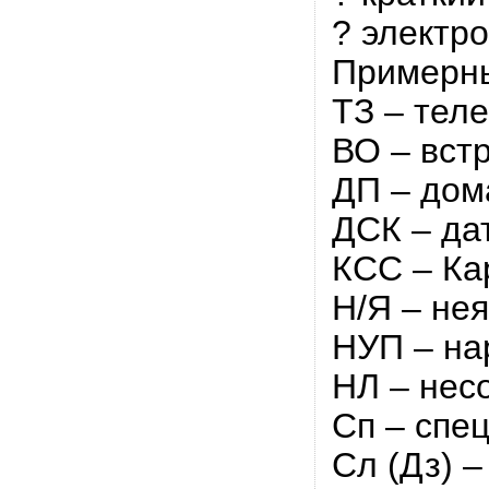
? электр
Примерны
ТЗ – тел
ВО – вст
ДП – дом
ДСК – да
КСС – Ка
Н/Я – не
НУП – на
НЛ – нес
Сп – спе
Сл (Дз) 