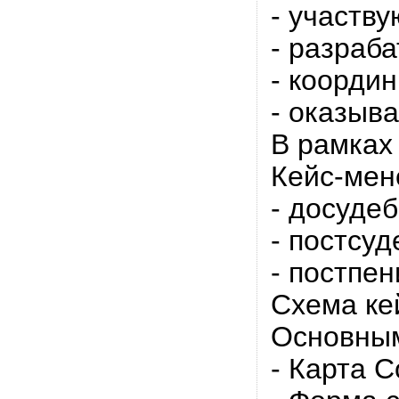
- участву
- разраб
- коорди
- оказыв
В рамках
Кейс-мен
- досуде
- постсу
- постпе
Схема ке
Основным
- Карта 