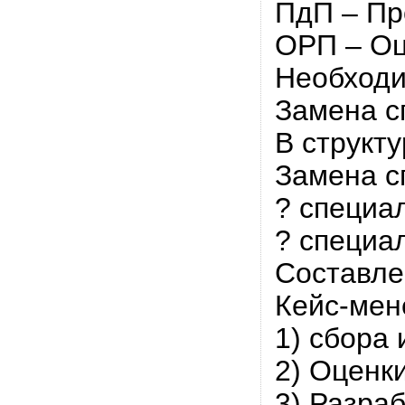
ПдП – Пр
ОРП – Оц
Необходи
Замена с
В структ
Замена с
? специа
? специа
Составле
Кейс-мен
1) сбора
2) Оценк
3) Разра