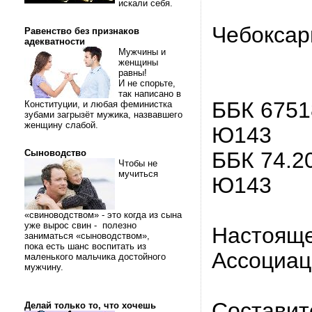
искали себя.
Чебоксар
Равенство без признаков
адекватности
Мужчины и
женщины
равны!
И не спорьте,
так написано в
ББК 6751
Конституции, и любая феминистка
зубами загрызёт мужика, назвавшего
женщину слабой.
Ю143
Сыноводство
ББК 74.2
Чтобы не
мучиться
Ю143
«свиноводством» - это когда из сына
уже вырос свин - полезно
Настояще
заниматься «сыноводством»,
пока есть шанс воспитать из
Ассоциац
маленького мальчика достойного
мужчину.
Составит
Делай только то, что хочешь