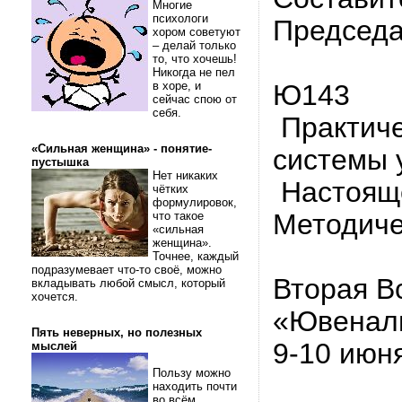
Многие
психологи
Председа
хором советуют
– делай только
то, что хочешь!
Никогда не пел
в хоре, и
Ю143
сейчас спою от
себя.
Практиче
«Сильная женщина» - понятие-
системы у
пустышка
Нет никаких
Настояще
чётких
формулировок,
Методиче
что такое
«сильная
женщина».
Точнее, каждый
подразумевает что-то своё, можно
Вторая В
вкладывать любой смысл, который
хочется.
«Ювеналь
Пять неверных, но полезных
9-10 июня
мыслей
Пользу можно
находить почти
во всём.