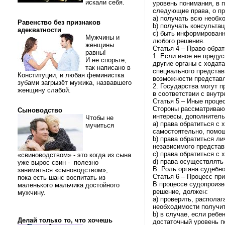
искали себя.
уровень понимания, в 
следующие права, о пр
a) получать всю необ
Равенство без признаков
b) получать консультац
адекватности
c) быть информированн
Мужчины и
любого решения.
женщины
Статья 4 – Право обра
равны!
1. Если иное не предус
И не спорьте,
другие органы с ходат
так написано в
специального представ
Конституции, и любая феминистка
возможности представл
зубами загрызёт мужика, назвавшего
2. Государства могут 
женщину слабой.
в соответствии с внут
Статья 5 – Иные проце
Стороны рассматривают
Сыноводство
интересы, дополнитель
Чтобы не
a) права обратиться с
мучиться
самостоятельно, помощ
b) права обратиться ли
независимого представ
c) права обратиться с 
«свиноводством» - это когда из сына
d) права осуществлять
уже вырос свин - полезно
B. Роль органа судебн
заниматься «сыноводством»,
Статья 6 – Процесс пр
пока есть шанс воспитать из
В процессе судопроизв
маленького мальчика достойного
решение, должен:
мужчину.
a) проверить, располаг
необходимости получит
b) в случае, если реб
Делай только то, что хочешь
достаточный уровень п