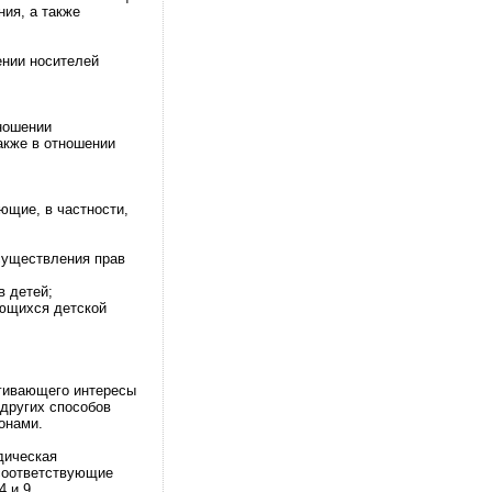
ия, а также
ении носителей
ношении
акже в отношении
ющие, в частности,
существления прав
в детей;
ающихся детской
агивающего интересы
других способов
онами.
дическая
 соответствующие
 и 9.