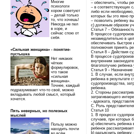
Многие
– обеспечить, чтобы 
психологи
– в соответствующих сл
хором советуют
либо если необходимо,
– делай только
которых бы это явно п
то, что хочешь!
– позволить ребенку в
Никогда не пел
c) должным образом уч
в хоре, и
Статья 7 – Обязанност
сейчас спою от
В процессе судопроизв
себя.
незамедлительно в це
обеспечивать быстрое 
полномочия принять р
«Сильная женщина» - понятие-
Статья 8 – Действия с
пустышка
В процессе судопроизв
Нет никаких
внутренним законодате
чётких
благополучию ребенка 
формулировок,
Статья 9 – Назначение
что такое
1. В случае, если вну
«сильная
ребенка в результате с
женщина».
судопроизводства, зат
Точнее, каждый
ребенка.
подразумевает что-то своё, можно
2. Стороны рассматрив
вкладывать любой смысл, который
затрагивающего интере
хочется.
- адвоката, представл
C. Роль представителе
Статья 10
Пять неверных, но полезных
1. В процессе судопро
мыслей
случаев, при которых 
a) обеспечить ребенка
Пользу можно
ребенок рассматривает
находить почти
b) разъяснить ребенку
во всём.