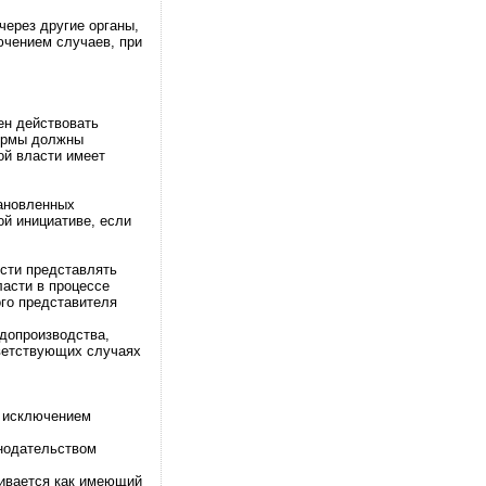
через другие органы,
ючением случаев, при
ен действовать
нормы должны
ой власти имеет
тановленных
й инициативе, если
ости представлять
ласти в процессе
ого представителя
удопроизводства,
тветствующих случаях
а исключением
онодательством
ривается как имеющий