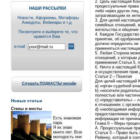
2. Цель настоящей Конв
процессуальные права 
НАШИ РАССЫЛКИ
либо через других лиц,
затрагивающем их инт
Новости, Aфоризмы, Метафоры
3. Для целей настояще
Анекдоты, Вебинары и т.д.
семейных отношений, в
жительства и общения 
Посмотрите и выберете те, что
4. Каждое Государство
нравятся Вам.
принятии, об одобрени
должно определить не 
e-mail
применяться настояща
5. Любая Сторона може
отношений, к которым
применения Статьи 5, п
6. Ничто в настоящей 
и осуществления прав 
Статья 2 – Понятия
Для целей настоящей 
Слушать ПОДКАСТЫ онлайн
a) «орган судебной вл
b) «носители родительс
полностью или частичн
c) «представитель» – л
Новые статьи
в отношениях с органо
Стены и мосты
d) «необходимая инфор
предоставляемая ему д
Есть знакомая
информации не причини
пара.
Глава II – Меры проце
Я их знаю
A. Процессуальные пра
много лет. Всю
Статья 3 – Право быть
молодость они
Ребенку, который в со