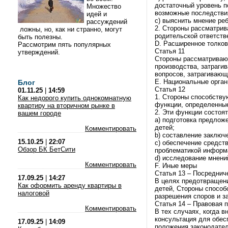
достаточный уровень п
Множество
возможные последстви
идей и
c) выяснить мнение реб
рассуждений
2. Стороны рассматрив
ложны, но, как ни странно, могут
родительской ответств
быть полезны.
D. Расширенное толко
Рассмотрим пять популярных
Статья 11
утверждений.
Стороны рассматривают
производства, затраги
вопросов, затрагивающ
E. Национальные орга
Блог
Статья 12
01.11.25
|
14:59
1. Стороны способству
Как недорого купить однокомнатную
функции, определенные
квартиру на вторичном рынке в
2. Эти функции состоя
вашем городе
a) подготовка предлож
детей;
Комментировать
b) составление заключ
15.10.25
|
22:07
c) обеспечение средст
Обзор БК БетСити
проблематикой информа
d) исследование мнени
Комментировать
F. Иные меры
Статья 13 – Посреднич
17.09.25
|
14:27
В целях предотвращени
Как оформить аренду квартиры в
детей, Стороны спосо
налоговой
разрешения споров и 
Статья 14 – Правовая 
Комментировать
В тех случаях, когда 
консультация для обес
17.09.25
|
14:09
положения законодател