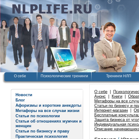
О себе
Психологические тренинги
Тренинги НЛП
О себе
|
Психологичес
Новости
Анонс
|
Книги
|
Обрат
Блог
Метафоры на все случ
Афоризмы и короткие анекдоты
Статьи по бизнесу и пр
Интернет-магазин
|
Об
Метафоры на все случаи жизни
Бесплатные консульта
Статьи по психологии
Защита бизнеса от уго
Статьи об отношениях мужчин и
Индивидуальная психо
женщин
Описание начинающихс
Статьи по бизнесу и праву
Практическая психология