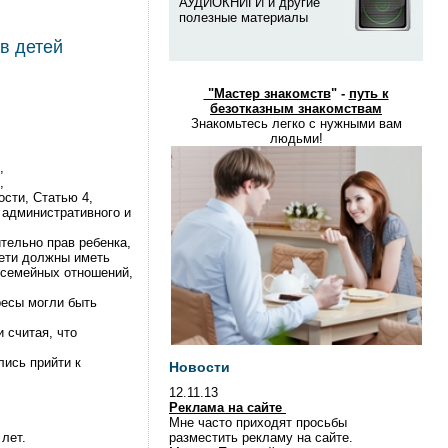
АУДИОКНИГИ и другие
полезные материалы
в детей
"
Мастер знакомств
" -
путь к
безотказным знакомствам
Знакомьтесь легко с нужными вам
людьми!
,
,
сти, Статью 4,
 административного и
тельно прав ребенка,
дети должны иметь
 семейных отношений,
ресы могли быть
 считая, что
лись прийти к
Новости
12.11.13
Реклама на сайте
Мне часто приходят просьбы
лет.
разместить рекламу на сайте.