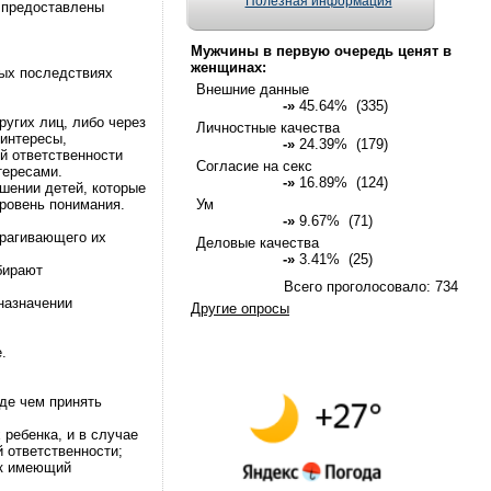
Полезная информация
ь предоставлены
Мужчины в первую очередь ценят в
женщинах:
ных последствиях
Внешние данные
-»
45.64% (335)
ругих лиц, либо через
Личностные качества
 интересы,
-»
24.39% (179)
й ответственности
Согласие на секс
тересами.
-»
16.89% (124)
шении детей, которые
ровень понимания.
Ум
-»
9.67% (71)
трагивающего их
Деловые качества
-»
3.41% (25)
бирают
Всего проголосовало: 734
 назначении
Другие опросы
.
де чем принять
 ребенка, и в случае
 ответственности;
ак имеющий