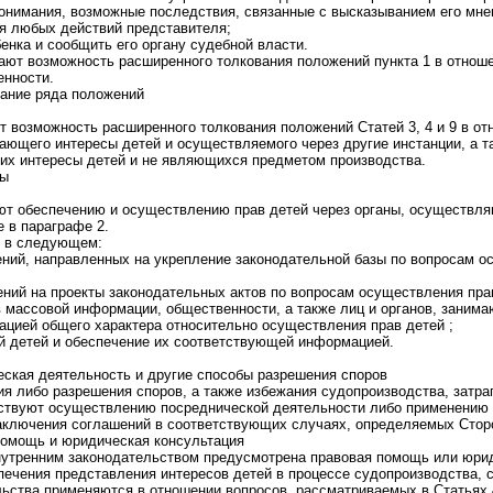
онимания, возможные последствия, связанные с высказыванием его мнен
я любых действий представителя;
енка и сообщить его органу судебной власти.
ают возможность расширенного толкования положений пункта 1 в отнош
енности.
вание ряда положений
 возможность расширенного толкования положений Статей 3, 4 и 9 в от
вающего интересы детей и осуществляемого через другие инстанции, а т
их интересы детей и не являющихся предметом производства.
ны
ют обеспечению и осуществлению прав детей через органы, осуществля
 в параграфе 2.
т в следующем:
ений, направленных на укрепление законодательной базы по вопросам о
ений на проекты законодательных актов по вопросам осуществления пра
в массовой информации, общественности, а также лиц и органов, заним
цией общего характера относительно осуществления прав детей ;
й детей и обеспечение их соответствующей информацией.
еская деятельность и другие способы разрешения споров
я либо разрешения споров, а также избежания судопроизводства, затр
бствуют осуществлению посреднической деятельности либо применению 
заключения соглашений в соответствующих случаях, определяемых Стор
помощь и юридическая консультация
внутренним законодательством предусмотрена правовая помощь или юри
печения представления интересов детей в процессе судопроизводства,
ьства применяются в отношении вопросов, рассматриваемых в Статьях 4