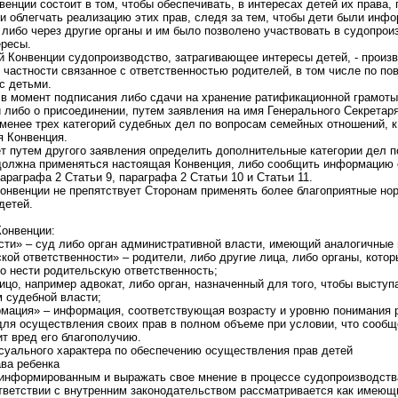
енции состоит в том, чтобы обеспечивать, в интересах детей их права,
и облегчать реализацию этих прав, следя за тем, чтобы дети были инф
 либо через другие органы и им было позволено участвовать в судопрои
ересы.
й Конвенции судопроизводство, затрагивающее интересы детей, - произ
 частности связанное с ответственностью родителей, в том числе по по
с детьми.
 в момент подписания либо сдачи на хранение ратификационной грамоты
и либо о присоединении, путем заявления на имя Генерального Секретар
менее трех категорий судебных дел по вопросам семейных отношений, 
я Конвенция.
т путем другого заявления определить дополнительные категории дел 
 должна применяться настоящая Конвенция, либо сообщить информацию 
араграфа 2 Статьи 9, параграфа 2 Статьи 10 и Статьи 11.
Конвенции не препятствует Сторонам применять более благоприятные но
детей.
Конвенции:
асти» – суд либо орган административной власти, имеющий аналогичные
кой ответственности» – родители, либо другие лица, либо органы, кото
о нести родительскую ответственность;
ицо, например адвокат, либо орган, назначенный для того, чтобы выступ
м судебной власти;
мация» – информация, соответствующая возрасту и уровню понимания 
ля осуществления своих прав в полном объеме при условии, что сообщ
т вред его благополучию.
ссуального характера по обеспечению осуществления прав детей
ва ребенка
 информированным и выражать свое мнение в процессе судопроизводств
ответствии с внутренним законодательством рассматривается как имеющ