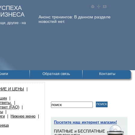
УСПЕХА
БИЗНЕСА
Анонс тренингов:
В данном разделе
новостей нет.
и, дpугие - на
Книги
Обратная связь
Контакты
НИЕ И ЦЕНЫ
|
нщин
|
тветы.
|
твет (FAQ)
|
ты
|
иги
|
Нижнее меню
|
Посетите наш интернет магазин!
аница
ПЛАТНЫЕ и БЕСПЛАТНЫЕ