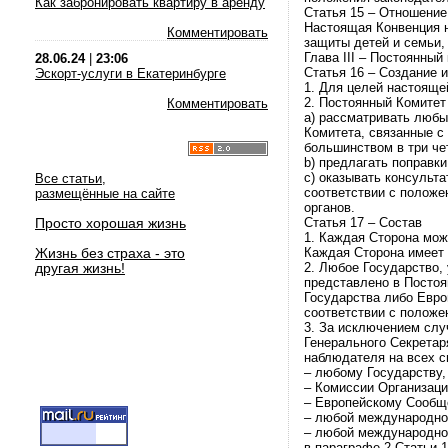
Как забронировать квартиру в аренду
Статья 15 – Отношени
Настоящая Конвенция н
Комментировать
защиты детей и семьи,
Глава III – Постоянный
28.06.24
|
23:06
Статья 16 – Создание 
Эскорт-услуги в Екатеринбурге
1. Для целей настояще
2. Постоянный Комитет
Комментировать
a) рассматривать любы
Комитета, связанные с
большинством в три че
b) предлагать поправки
c) оказывать консуль
Все статьи,
соответствии с положе
размещённые на сайте
органов.
Просто хорошая жизнь
Статья 17 – Состав
1. Каждая Сторона мож
Жизнь без страха - это
Каждая Сторона имеет 
другая жизнь!
2. Любое Государство,
представлено в Постоя
Государства либо Евро
соответствии с положе
3. За исключением слу
Генерального Секретар
наблюдателя на всех с
– любому Государству,
– Комиссии Организаци
– Европейскому Сообщ
– любой международной
– любой международно
в параграфе 2 Статьи 1