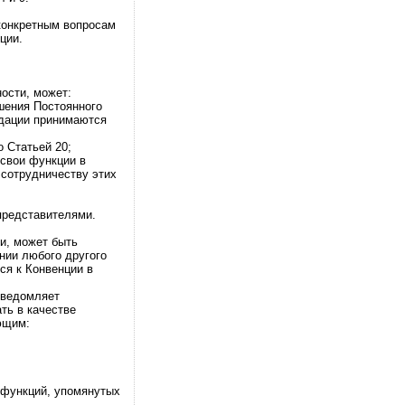
конкретным вопросам
ции.
ости, может:
шения Постоянного
ндации принимаются
о Статьей 20;
свои функции в
 сотрудничеству этих
представителями.
и, может быть
нии любого другого
ся к Конвенции в
уведомляет
ть в качестве
ющим:
 функций, упомянутых