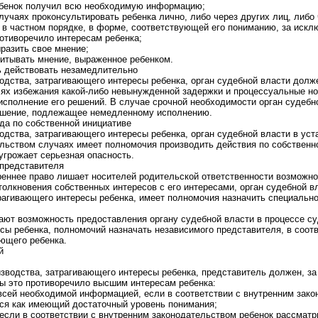
ребенок получил всю необходимую информацию;
учаях проконсультировать ребенка лично, либо через других лиц, либо 
 в частном порядке, в форме, соответствующей его пониманию, за искл
ротиворечило интересам ребенка;
ыразить свое мнение;
итывать мнение, выраженное ребенком.
ь действовать незамедлительно
одства, затрагивающего интересы ребенка, орган судебной власти долж
лях избежания какой-либо невынужденной задержки и процессуальные 
исполнение его решений. В случае срочной необходимости орган судебн
ешение, подлежащее немедленному исполнению.
уда по собственной инициативе
одства, затрагивающего интересы ребенка, орган судебной власти в ус
льством случаях имеет полномочия производить действия по собственно
угрожает серьезная опасность.
 представителя
треннее право лишает носителей родительской ответственности возможн
толкновения собственных интересов с его интересами, орган судебной в
рагивающего интересы ребенка, имеет полномочия назначить специальн
ают возможность предоставления органу судебной власти в процессе с
сы ребенка, полномочий назначать независимого представителя, в соо
яющего ребенка.
й
изводства, затрагивающего интересы ребенка, представитель должен, з
бы это противоречило высшим интересам ребенка:
 всей необходимой информацией, если в соответствии с внутренним зак
ся как имеющий достаточный уровень понимания;
, если в соответствии с внутренним законодательством ребенок рассмат