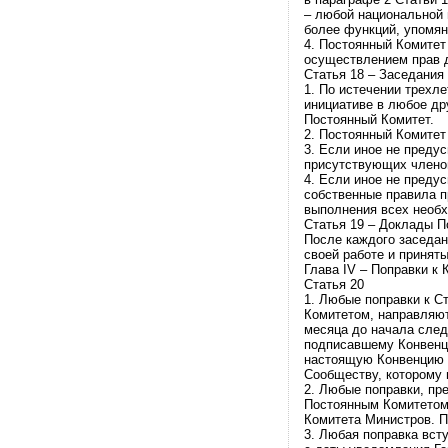
– любой национальной 
более функций, упомян
4. Постоянный Комитет
осуществлением прав 
Статья 18 – Заседания
1. По истечении трехл
инициативе в любое др
Постоянный Комитет.
2. Постоянный Комитет
3. Если иное не преду
присутствующих члено
4. Если иное не преду
собственные правила п
выполнения всех необх
Статья 19 – Доклады П
После каждого заседан
своей работе и принят
Глава IV – Поправки к 
Статья 20
1. Любые поправки к С
Комитетом, направляют
месяца до начала след
подписавшему Конвенци
настоящую Конвенцию в
Сообществу, которому 
2. Любые поправки, пр
Постоянным Комитетом,
Комитета Министров. П
3. Любая поправка вст