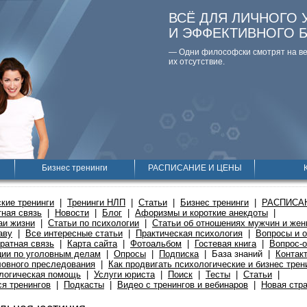
ВСЁ ДЛЯ ЛИЧНОГО 
И ЭФФЕКТИВНОГО 
— Одни философски смотpят на вещ
их отсутствие.
Бизнес тренинги
РАСПИСАНИЕ И ЦЕНЫ
кие тренинги
|
Тренинги НЛП
|
Статьи
|
Бизнес тренинги
|
РАСПИСА
ная связь
|
Новости
|
Блог
|
Афоризмы и короткие анекдоты
|
аи жизни
|
Статьи по психологии
|
Статьи об отношениях мужчин и же
аву
|
Все интересные статьи
|
Практическая психология
|
Вопросы и о
ратная связь
|
Карта сайта
|
Фотоальбом
|
Гостевая книга
|
Вопрос-о
ции по уголовным делам
|
Опросы
|
Подписка
|
База знаний
|
Контак
ловного преследования
|
Как продвигать психологические и бизнес трен
логическая помощь
|
Услуги юриста
|
Поиск
|
Тесты
|
Статьи
|
я тренингов
|
Подкасты
|
Видео с тренингов и вебинаров
|
Новая стр