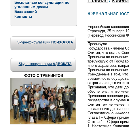
Главная
/
Ювена
Бесплатные консультации по
уголовным делам
База знаний
Ювенальная юсти
Контакты
Европейская конвенция
Страсбург, 25 января 1
(Перевод Российской Ф
____________________
Skype-консультации
ПСИХОЛОГА
Преамбула
Государства - члены С
Считая, что целью Сов
Принимая во внимание 
требующую от Государс
Skype-консультации
АДВОКАТА
иного характера, напр
Принимая во внимание 
Убежденные в том, что
ФОТО С ТРЕНИНГОВ
возможность осуществл
затрагивающего их инт
Признавая, что дети д
обеспечены, и что мне
Признавая значение ро
государства в случае 
Считая тем не менее, 
соглашению до вынесен
Согласились о нижес
Глава I – Сфера приме
Статья 1 – Сфера прим
1. Настоящая Конвенци