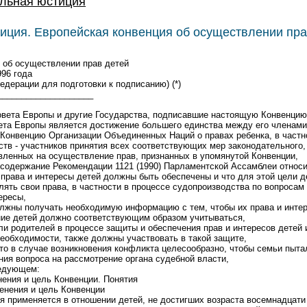
льная юстиция
ция. Европейская конвенция об осуществлении пра
 об осуществлении прав детей
996 года
едерации для подготовки к подписанию) (*)
____________________
овета Европы и другие Государства, подписавшие настоящую Конвенцию
ета Европы является достижение большего единства между его членами
Конвенцию Организации Объединенных Наций о правах ребенка, в частно
тв - участников принятия всех соответствующих мер законодательного,
авленных на осуществление прав, признанных в упомянутой Конвенции,
содержание Рекомендации 1121 (1990) Парламентской Ассамблеи относи
 права и интересы детей должны быть обеспечены и что для этой цели 
ять свои права, в частности в процессе судопроизводства по вопросам
ересы,
олжны получать необходимую информацию с тем, чтобы их права и инте
ние детей должно соответствующим образом учитываться,
ли родителей в процессе защиты и обеспечения прав и интересов детей и
необходимости, также должны участвовать в такой защите,
что в случае возникновения конфликта целесообразно, чтобы семьи пыта
ия вопроса на рассмотрение органа судебной власти,
ледующем:
нения и цель Конвенции. Понятия
енения и цель Конвенции
я применяется в отношении детей, не достигших возраста восемнадцати 