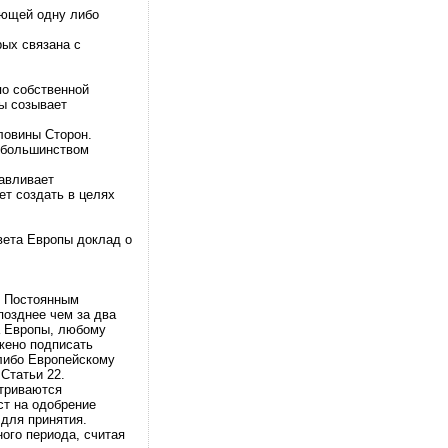
яющей одну либо
рых связана с
по собственной
ы созывает
ловины Сторон.
я большинством
авливает
ет создать в целях
вета Европы доклад о
о Постоянным
позднее чем за два
а Европы, любому
жено подписать
либо Европейскому
Статьи 22.
атриваются
ст на одобрение
для принятия.
ого периода, считая