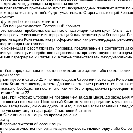
е к другим международным правовым актам
е препятствует применению других международных правовых актов по 
 в которых участвует либо будет участвовать Сторона настоящей Конвен
 комитет
и функции Постоянного комитета
й Конвенции создается Постоянный Комитет.
 отслеживает проблемы, связанные с настоящей Конвенцией. Он, в частн
е вопросы, связанные с интерпретацией или реализацией Конвенции. Ре
 реализацией Конвенции, могут оформляться как рекомендации; рекоме
тверти поданных голосов;
 к Конвенции и рассматривать поправки, предлагаемые в соответствии с
тативную помощь и содействие национальным органам, осуществляющим 
ниями параграфам 2 Статьи 12, а также содействовать международному
ет быть представлена в Постоянном комитете одним либо несколькими 
один голос.
 упомянутое в Статье 21 и не являющееся Стороной настоящей Конвенци
нном Комитете наблюдателем. Данное положение применяется в отноше
пейского Сообщества после того, как им было предложено присоединить
ниями Статьи 22.
чаев, при которых Сторона не позднее чем за один месяц до заседания 
я о своем несогласии, Постоянный Комитет может предложить участвова
воих заседаниях, либо на одном из них, либо на части заседания следу
 не упомянутому в параграфе 2 настоящей статьи;
и Объединенных Наций по правам ребенка;
еству;
 правительственной организации;
й неправительственной организации, осуществляющей одну либо более
2;