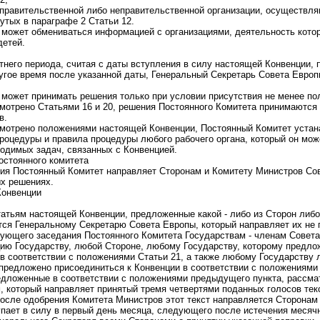
правительственной либо неправительственной организации, осуществл
утых в параграфе 2 Статьи 12.
 может обмениваться информацией с организациями, деятельность кото
детей.
етнего периода, считая с даты вступления в силу настоящей Конвенции, 
угое время после указанной даты, Генеральный Секретарь Совета Европ
 может принимать решения только при условии присутствия не менее по
смотрено Статьями 16 и 20, решения Постоянного Комитета принимаютс
в.
смотрено положениями настоящей Конвенции, Постоянный Комитет устан
роцедуры и правила процедуры любого рабочего органа, который он мож
одимых задач, связанных с Конвенцией.
остоянного комитета
ия Постоянный Комитет направляет Сторонам и Комитету Министров Со
ых решениях.
Конвенции
татьям настоящей Конвенции, предложенные какой - либо из Сторон либ
ся Генеральному Секретарю Совета Европы, который направляет их не 
ующего заседания Постоянного Комитета Государствам - членам Совет
ю Государству, любой Стороне, любому Государству, которому предло
 соответствии с положениями Статьи 21, а также любому Государству 
предложено присоединиться к Конвенции в соответствии с положениями 
едложенные в соответствии с положениями предыдущего пункта, рассм
 который направляет принятый тремя четвертями поданных голосов тек
осле одобрения Комитета Министров этот текст направляется Сторонам 
упает в силу в первый день месяца, следующего после истечения месячн