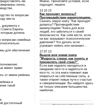
 предоставлять им
Можно. Прочитайте условия, если
ормированы лично,
подходят, пишите.
зводстве,
13.10.13
Как проходят допросы?
водство по вопросам
Противодействие манипуляциям.
воду места
Скачать новую книгу "Как проходят
допросы? Противодействие
, документа о
манипуляциям."Книга для всех
я Совета Европы
людей, кто заботиться о своей
к которым должна
безопасности. Как себя вести, если
на вас оказывают психологическое
по вопросам семейных
давление? Что делать если
относительно
угрожают избить или начинают...
рмы для обеспечения
17.07.13
Вышла моя новая книга
"Мудрость страха: как понять и
преодолеть свой страх?"
 полномочия;
Если вам надоело находиться в
рые имеют право
ожидании чего-то и надеяться на
кого-то, то эта книга поможет вам
ать от имени ребенка
опираться на собственные силы, а
также откроет новые пути к счастью
ребенка и
и самореализации. Вы найдете здесь
ение такой
не только описание большинства
наиболее...
а
ий достаточный