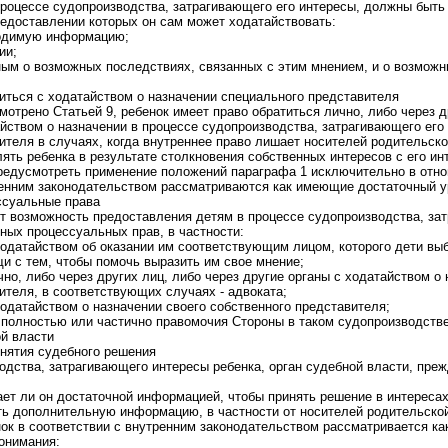
процессе судопроизводства, затрагивающего его интересы, должны быт
едоставлении которых он сам может ходатайствовать:
ходимую информацию;
ии;
ым о возможных последствиях, связанных с этим мнением, и о возмож
титься с ходатайством о назначении специального представителя
мотрено Cтатьей 9, ребенок имеет право обратиться лично, либо через д
айством о назначении в процессе судопроизводства, затрагивающего его
ителя в случаях, когда внутреннее право лишает носителей родительско
ять ребенка в результате столкновения собственных интересов с его ин
предусмотреть применение положений параграфа 1 исключительно в отно
ренним законодательством рассматриваются как имеющие достаточный у
ссуальные права
 возможность предоставления детям в процессе судопроизводства, за
ных процессуальных прав, в частности:
 ходатайством об оказании им соответствующим лицом, которого дети вы
и с тем, чтобы помочь выразить им свое мнение;
чно, либо через других лиц, либо через другие органы с ходатайством о
ителя, в соответствующих случаях - адвоката;
ходатайством о назначении своего собственного представителя;
 полностью или частично правомочия Стороны в таком судопроизводстве
ой власти
инятия судебного решения
одства, затрагивающего интересы ребенка, орган судебной власти, преж
ает ли он достаточной информацией, чтобы принять решение в интересах
ь дополнительную информацию, в частности от носителей родительской
енок в соответствии с внутренним законодательством рассматривается к
онимания: