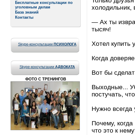
Только друзья
Бесплатные консультации по
холодильник, 
уголовным делам
База знаний
Контакты
— Ах ты извра
тысяч!
Хотел купить 
Skype-консультации
ПСИХОЛОГА
Когда доверя
Skype-консультации
АДВОКАТА
Вот бы сделат
ФОТО С ТРЕНИНГОВ
Выходные... У
постучать, чт
Нужно всегда 
Почему, когда 
что это к нему