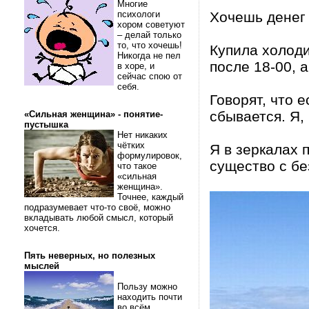
Многие
психологи
Хочешь денег 
хором советуют
– делай только
то, что хочешь!
Купила холод
Никогда не пел
после 18-00, а
в хоре, и
сейчас спою от
себя.
Говорят, что е
сбывается. Я,
«Сильная женщина» - понятие-
пустышка
Нет никаких
чётких
Я в зеркалах 
формулировок,
существо с бе
что такое
«сильная
женщина».
Точнее, каждый
подразумевает что-то своё, можно
вкладывать любой смысл, который
хочется.
Пять неверных, но полезных
мыслей
Пользу можно
находить почти
во всём.