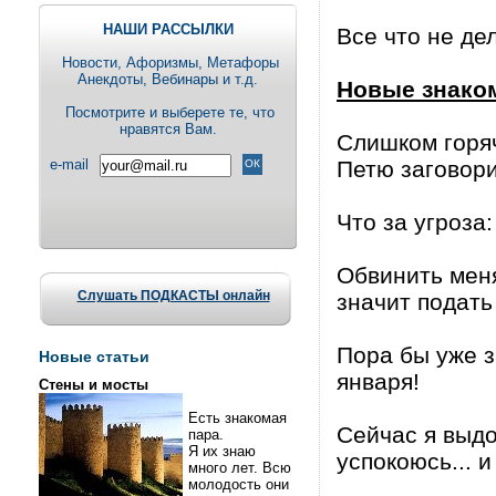
НАШИ РАССЫЛКИ
Все что не де
Новости, Aфоризмы, Метафоры
Анекдоты, Вебинары и т.д.
Новые знаком
Посмотрите и выберете те, что
нравятся Вам.
Слишком горяч
e-mail
Петю заговори
Что за угроза:
Обвинить меня
Слушать ПОДКАСТЫ онлайн
значит подать
Пора бы уже з
Новые статьи
января!
Стены и мосты
Есть знакомая
Сейчас я выдо
пара.
Я их знаю
успокоюсь... и
много лет. Всю
молодость они