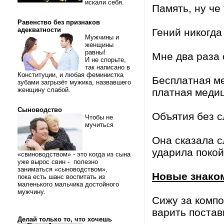
искали себя.
Память, ну че
Равенство без признаков
адекватности
Гений никогда 
Мужчины и
женщины
равны!
Мне два раза 
И не спорьте,
так написано в
Конституции, и любая феминистка
Бесплатная ме
зубами загрызёт мужика, назвавшего
женщину слабой.
платная медиц
Сыноводство
Объятия без 
Чтобы не
мучиться
Она сказала с
ударила покой
«свиноводством» - это когда из сына
уже вырос свин - полезно
заниматься «сыноводством»,
Новые знаком
пока есть шанс воспитать из
маленького мальчика достойного
мужчину.
Сижу за компо
варить постав
Делай только то, что хочешь