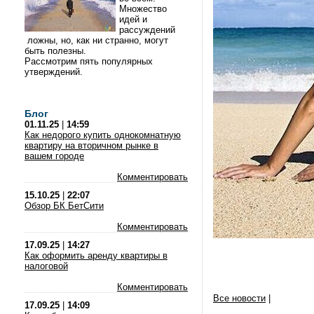
Множество
идей и
рассуждений
ложны, но, как ни странно, могут
быть полезны.
Рассмотрим пять популярных
утверждений.
Блог
01.11.25
|
14:59
Как недорого купить однокомнатную
квартиру на вторичном рынке в
вашем городе
Комментировать
15.10.25
|
22:07
Обзор БК БетСити
Комментировать
17.09.25
|
14:27
Как оформить аренду квартиры в
налоговой
Комментировать
Все новости
|
17.09.25
|
14:09