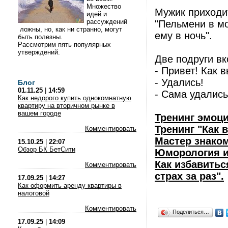
Множество
Мужик приходит
идей и
рассуждений
"Пельмени в мо
ложны, но, как ни странно, могут
ему в ночь".
быть полезны.
Рассмотрим пять популярных
утверждений.
Две подруги вк
- Привет! Как 
- Удались!
Блог
01.11.25
|
14:59
- Сама удались,
Как недорого купить однокомнатную
квартиру на вторичном рынке в
вашем городе
Тренинг эмоц
Тренинг "Как 
Комментировать
Мастер знако
15.10.25
|
22:07
Обзор БК БетСити
Юморология и
Как избавитьс
Комментировать
страх за раз".
17.09.25
|
14:27
Как оформить аренду квартиры в
налоговой
Комментировать
Поделиться…
17.09.25
|
14:09