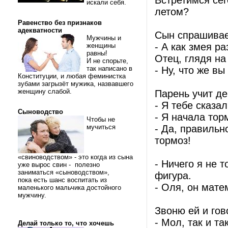
Встретимся сег
искали себя.
летом?
Равенство без признаков
адекватности
Сын спрашивает
Мужчины и
- А как змея р
женщины
равны!
Отец, глядя на
И не спорьте,
так написано в
- Ну, что же в
Конституции, и любая феминистка
зубами загрызёт мужика, назвавшего
женщину слабой.
Парень учит д
- Я тебе сказа
Сыноводство
- Я начала торм
Чтобы не
мучиться
- Да, правильн
тормоз!
«свиноводством» - это когда из сына
- Ничего я не 
уже вырос свин - полезно
заниматься «сыноводством»,
фигура.
пока есть шанс воспитать из
- Оля, он мате
маленького мальчика достойного
мужчину.
Звоню ей и гов
- Мол, так и та
Делай только то, что хочешь