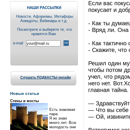
Если вас покус
НАШИ РАССЫЛКИ
покусает и доб
Новости, Aфоризмы, Метафоры
Анекдоты, Вебинары и т.д.
- Как ты думае
- Вряд ли. Она
Посмотрите и выберете те, что
нравятся Вам.
- Как тактично 
e-mail
- Скажите, что
Решил один муж
чтобы потом др
учел, что рядо
Слушать ПОДКАСТЫ онлайн
него нет. Вот.Х
главная тайна.
Новые статьи
Стены и мосты
— Здравствуйт
— Что вы себе
Есть знакомая
пара.
— Ой, извините
Я их знаю
много лет. Всю
молодость они