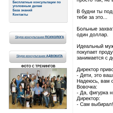
Бесплатные консультации по
уголовным делам
База знаний
В будни ты под
Контакты
тебе за это...
Больные захва
один доллар.
Skype-консультации
ПСИХОЛОГА
Идеальный муж
покупает продук
Skype-консультации
АДВОКАТА
занимается с 
ФОТО С ТРЕНИНГОВ
Диpектоp пpиво
- Дети, это ва
Hадеюсь, вам 
Вовочка:
- Да, фигуpка н
Диpектоp:
- Сам выбиpал