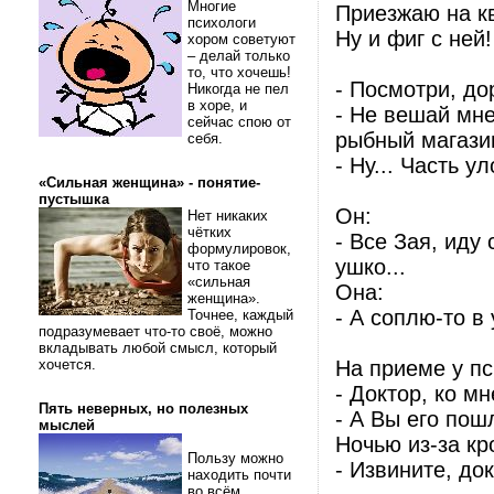
Многие
Приезжаю на кв
психологи
Ну и фиг с ней
хором советуют
– делай только
то, что хочешь!
- Посмотри, до
Никогда не пел
в хоре, и
- Не вешай мне
сейчас спою от
рыбный магази
себя.
- Ну... Часть у
«Сильная женщина» - понятие-
пустышка
Он:
Нет никаких
чётких
- Все Зая, иду
формулировок,
ушко...
что такое
«сильная
Она:
женщина».
- А соплю-то в 
Точнее, каждый
подразумевает что-то своё, можно
вкладывать любой смысл, который
хочется.
На приеме у пс
- Доктор, ко м
Пять неверных, но полезных
- А Вы его пош
мыслей
Ночью из-за кр
Пользу можно
- Извините, до
находить почти
во всём.