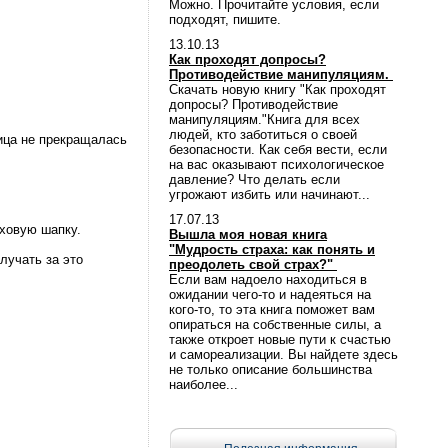
Можно. Прочитайте условия, если
подходят, пишите.
13.10.13
Как проходят допросы?
Противодействие манипуляциям.
Скачать новую книгу "Как проходят
допросы? Противодействие
манипуляциям."Книга для всех
людей, кто заботиться о своей
ница не прекращалась
безопасности. Как себя вести, если
на вас оказывают психологическое
давление? Что делать если
угрожают избить или начинают...
17.07.13
еховую шапку.
Вышла моя новая книга
"Мудрость страха: как понять и
лучать за это
преодолеть свой страх?"
Если вам надоело находиться в
ожидании чего-то и надеяться на
кого-то, то эта книга поможет вам
опираться на собственные силы, а
также откроет новые пути к счастью
и самореализации. Вы найдете здесь
не только описание большинства
наиболее...