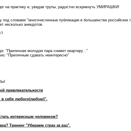
орг на практику и, увидав трупы, радостно вскрикнуть УМИРАШКИ!
у под словами "многочисленные публикации в большинстве российских 
ет несколько анекдотов.
у?
е: "Приличная молодая пара снимет квартиру..."
ано: "Приличным сдавать неинтересно"
бы!
ой привлекательности
 в себя любого(любую)".
стать интересным человеком?
аха? Тренинг "Убираем страх за раз".