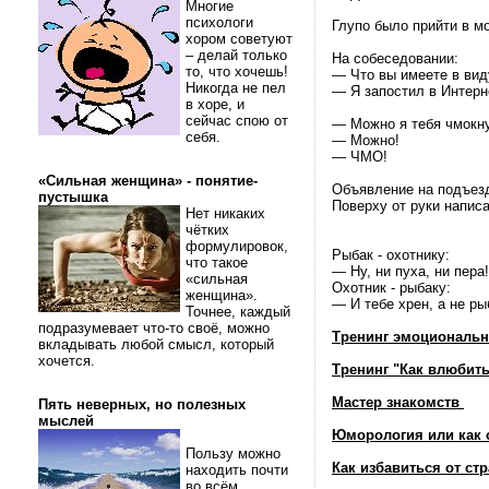
Многие
психологи
Глупо было прийти в м
хором советуют
– делай только
На собеседовании:
то, что хочешь!
— Что вы имеете в вид
Никогда не пел
— Я запостил в Интерн
в хоре, и
сейчас спою от
— Можно я тебя чмокн
себя.
— Можно!
— ЧМО!
«Сильная женщина» - понятие-
Объявление на подъезд
пустышка
Поверху от руки напис
Нет никаких
чётких
формулировок,
Рыбак - охотнику:
что такое
— Ну, ни пуха, ни пера!
«сильная
Охотник - рыбаку:
женщина».
— И тебе хрен, а не ры
Точнее, каждый
подразумевает что-то своё, можно
Тренинг эмоциональн
вкладывать любой смысл, который
хочется.
Тренинг "Как влюбить
Мастер знакомств
Пять неверных, но полезных
мыслей
Юморология или как 
Пользу можно
Как избавиться от стр
находить почти
во всём.