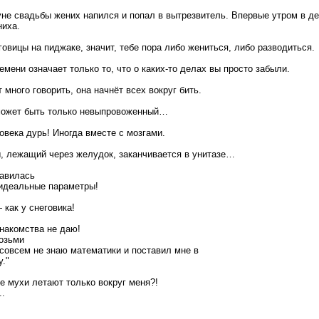
не свадьбы жених напился и попал в вытрезвитель. Впервые утром в д
ниха.
овицы на пиджаке, значит, тебе пора либо жениться, либо разводиться.
мени означает только то, что о каких-то делах вы просто забыли.
много говорить, она начнёт всех вокруг бить.
 может быть только невыпровоженный…
овека дурь! Иногда вместе с мозгами.
, лежащий через желудок, заканчивается в унитазе…
равилась
 идеальные параметры!
 как у снеговика!
знакомства не даю!
возьми
 совсем не знаю математики и поставил мне в
."
 мухи летают только вокруг меня?!
..