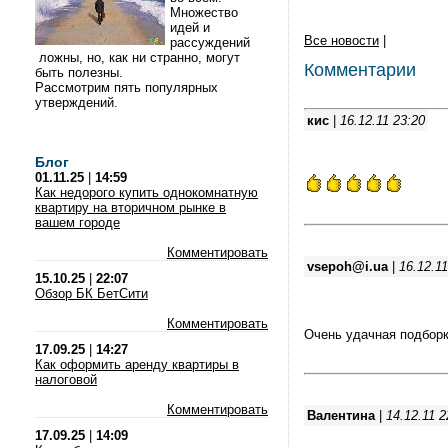
Множество
идей и
Все новости
|
рассуждений
ложны, но, как ни странно, могут
Комментарии
быть полезны.
Рассмотрим пять популярных
утверждений.
кис
|
16.12.11 23:20
Блог
01.11.25
|
14:59
Как недорого купить однокомнатную
квартиру на вторичном рынке в
вашем городе
Комментировать
vsepoh@i.ua
|
16.12.11
15.10.25
|
22:07
Обзор БК БетСити
Комментировать
Очень удачная подбор
17.09.25
|
14:27
Как оформить аренду квартиры в
налоговой
Комментировать
Валентина
|
14.12.11 2
17.09.25
|
14:09