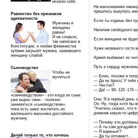
искали себя.
На мальчишнике накану
пришлось выкупать же
Равенство без признаков
адекватности
Если ты ходишь без пуг
Мужчины и
женщины
Наличие свободного вре
равны!
И не спорьте,
Если женщина не будет 
так написано в
Конституции, и любая феминистка
Хуже незваного гостя
зубами загрызёт мужика, назвавшего
женщину слабой.
Армия выбивает из чел
Путь к сердцу мужчины
Сыноводство
Чтобы не
— Блин, похоже я поп
мучиться
— Да ну брось! У тебя
— Честно?
— Да! — 90- 120 -176 —
«свиноводством» - это когда из сына
Она: Я в первый день 
уже вырос свин - полезно
Он: Ну, тогда хотя бы 
заниматься «сыноводством»,
"Учитель сказал, что я
пока есть шанс воспитать из
дневник какую-то цифру
маленького мальчика достойного
мужчину.
— Почему эти долбаные
— А ты сам догадайся.
— Я варенье!?
Делай только то, что хочешь
— Да ты оптимист...