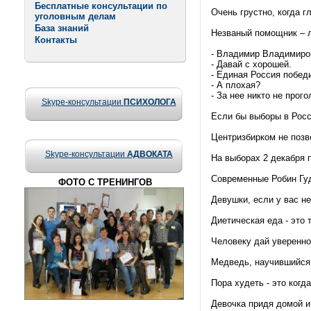
Бесплатные консультации по
Очень грустно, когда г
уголовным делам
База знаний
Незваный помощник – 
Контакты
- Владимир Владимиров
- Давай с хорошей.
- Единая Россия побед
- А плохая?
- За нее никто не прог
Skype-консультации
ПСИХОЛОГА
Если бы выборы в Росс
Центризбирком не позв
Skype-консультации
АДВОКАТА
На выборах 2 декабря 
Современные Робин Гуд
ФОТО С ТРЕНИНГОВ
Девушки, если у вас не
Диетическая еда - это 
Человеку дай увереннос
Медведь, научившийся 
Пора худеть - это когда
Девочка придя домой и