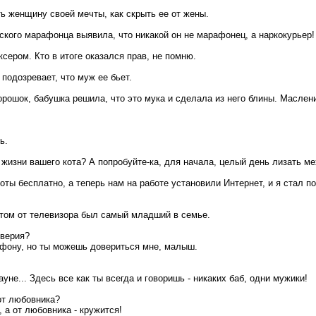
ть женщину своей мечты, как скрыть ее от жены.
ского марафонца выявила, что никакой он не марафонец, а наркокурьер!
сером. Кто в итоге оказался прав, не помню.
подозревает, что муж ее бьет.
орошок, бабушка решила, что это мука и сделала из него блины. Масле
ь.
 жизни вашего кота? А попробуйте-ка, для начала, целый день лизать м
оты бесплатно, а теперь нам на работе установили Интернет, и я стал по
том от телевизора был самый младший в семье.
оверия?
лефону, но ты можешь довериться мне, малыш.
ауне... Здесь все как ты всегда и говоришь - никаких баб, одни мужики!
от любовника?
, а от любовника - кружится!