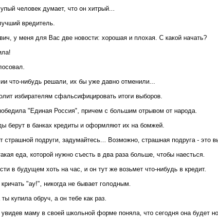
лупый человек думает, что он хитрый...
лучший вредитель.
ич, у меня для Вас две новости: хорошая и плохая. С какой начать?
ила!
олосовал.
ии что-нибудь решали, их бы уже давно отменили...
олит избирателям сфальсифицировать итоги выборов.
победила "Единая Россия", причем с большим отрывом от народа.
ы берут в банках кредиты и оформляют их на бомжей.
т страшной подруги, задумайтесь... Возможно, страшная подруга - это в
такая еда, которой нужно съесть в два раза больше, чтобы наесться.
ти в будущем хоть на час, и он тут же возьмет что-нибудь в кредит.
кричать "ау!", никогда не бывает голодным.
 ты купила обруч, а он тебе как раз.
 увидев маму в своей школьной форме поняла, что сегодня она будет но