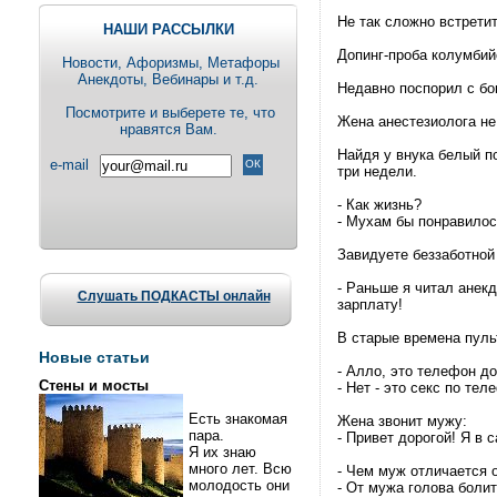
Не так сложно встрети
НАШИ РАССЫЛКИ
Допинг-проба колумбий
Новости, Aфоризмы, Метафоры
Анекдоты, Вебинары и т.д.
Недавно поспорил с бок
Посмотрите и выберете те, что
Жена анестезиолога не 
нравятся Вам.
Найдя у внука белый п
e-mail
три недели.
- Как жизнь?
- Мухам бы понравилос
Завидуете беззаботной
- Раньше я читал анекд
Слушать ПОДКАСТЫ онлайн
зарплату!
В старые времена пуль
Новые статьи
- Алло, это телефон д
Стены и мосты
- Нет - это секс по те
Есть знакомая
Жена звонит мужу:
пара.
- Привет дорогой! Я в с
Я их знаю
много лет. Всю
- Чем муж отличается 
молодость они
- От мужа голова болит