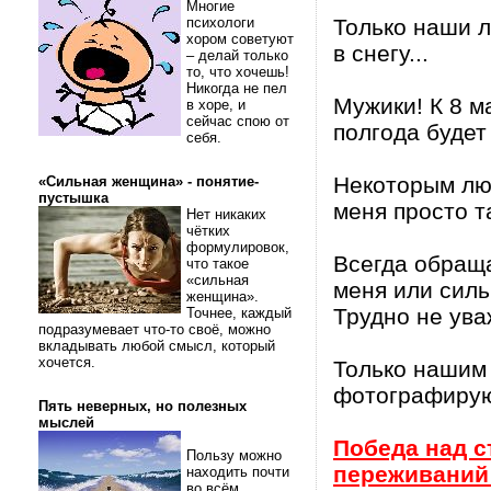
Многие
психологи
Только наши л
хором советуют
в снегу...
– делай только
то, что хочешь!
Никогда не пел
Мужики! К 8 м
в хоре, и
сейчас спою от
полгода будет
себя.
Некоторым люд
«Сильная женщина» - понятие-
пустышка
меня просто т
Нет никаких
чётких
формулировок,
Всегда обращ
что такое
«сильная
меня или силь
женщина».
Трудно не ува
Точнее, каждый
подразумевает что-то своё, можно
вкладывать любой смысл, который
хочется.
Только нашим 
фотографируют
Пять неверных, но полезных
мыслей
Победа над с
Пользу можно
переживани
находить почти
во всём.