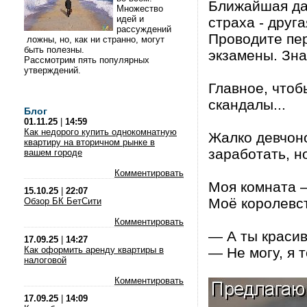
Ближайшая дат
Множество
идей и
страха - друг
рассуждений
Проводите пер
ложны, но, как ни странно, могут
быть полезны.
экзамены. Зна
Рассмотрим пять популярных
утверждений.
Главное, чтоб
скандалы...
Блог
01.11.25
|
14:59
Как недорого купить однокомнатную
Жалко девчоно
квартиру на вторичном рынке в
заработать, н
вашем городе
Комментировать
Моя комната —
15.10.25
|
22:07
Моё королевс
Обзор БК БетСити
Комментировать
— А ты красив
17.09.25
|
14:27
Как оформить аренду квартиры в
— Не могу, я 
налоговой
Комментировать
17.09.25
|
14:09