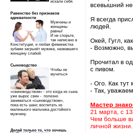
искали себя.
всевышний не 
Равенство без признаков
адекватности
Я всегда прис
Мужчины и
людей.
женщины
равны!
И не спорьте,
Окей, Гугл, ка
так написано в
Конституции, и любая феминистка
- Возможно, в
зубами загрызёт мужика, назвавшего
женщину слабой.
Прочитал в од
Сыноводство
с пивом.
Чтобы не
мучиться
- Ого. Как тут
- Так, уважае
«свиноводством» - это когда из сына
уже вырос свин - полезно
заниматься «сыноводством»,
Мастер знак
пока есть шанс воспитать из
маленького мальчика достойного
21 марта, с 1
мужчину.
Чем больше ва
личной жизни
Делай только то, что хочешь