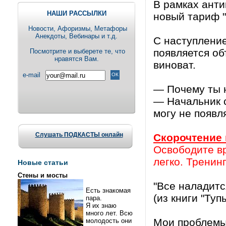
В рамках ант
НАШИ РАССЫЛКИ
новый тариф "
Новости, Aфоризмы, Метафоры
Анекдоты, Вебинары и т.д.
С наступление
появляется об
Посмотрите и выберете те, что
нравятся Вам.
виноват.
e-mail
— Почему ты 
— Начальник с
могу не появл
Слушать ПОДКАСТЫ онлайн
Скорочтение 
Освободите вр
легко. Тренинг
Новые статьи
Стены и мосты
"Все наладитс
Есть знакомая
(из книги "Ту
пара.
Я их знаю
много лет. Всю
Мои проблемы 
молодость они