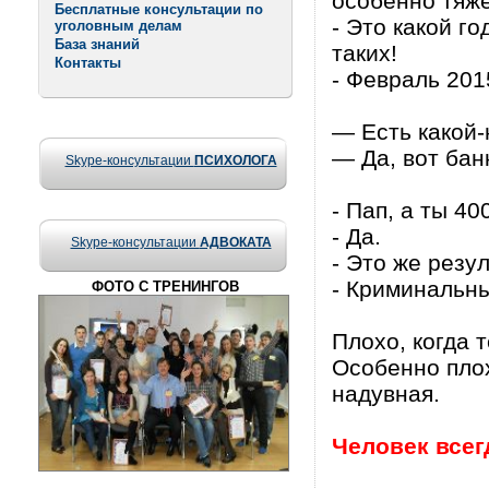
особенно тяже
Бесплатные консультации по
- Это какой г
уголовным делам
База знаний
таких!
Контакты
- Февраль 201
— Есть какой-
— Да, вот бан
Skype-консультации
ПСИХОЛОГА
- Пап, а ты 4
- Да.
Skype-консультации
АДВОКАТА
- Это же резу
- Криминальны
ФОТО С ТРЕНИНГОВ
Плохо, когда 
Особенно плох
надувная.
Человек всег