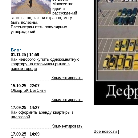
Множество
идей и
рассуждений
ложны, но, как ни странно, могут
быть полезны.
Рассмотрим пять популярных
утверждений.
Блог
01.11.25
|
14:59
Как недорого купить однокомнатную
квартиру на вторичном рынке в
вашем городе
Комментировать
15.10.25
|
22:07
Обзор БК БетСити
Комментировать
17.09.25
|
14:27
Как оформить аренду квартиры в
налоговой
Комментировать
Все новости
|
17.09.25
|
14:09