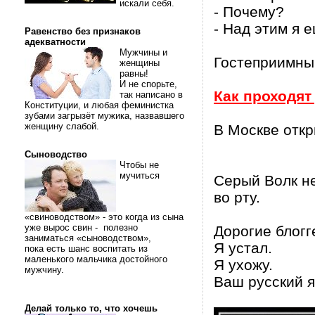
искали себя.
- Почему?
- Над этим я 
Равенство без признаков
адекватности
Мужчины и
Гостеприимны
женщины
равны!
И не спорьте,
Как проходя
так написано в
Конституции, и любая феминистка
зубами загрызёт мужика, назвавшего
женщину слабой.
В Москве откр
Сыноводство
Чтобы не
мучиться
Серый Волк не
во рту.
«свиноводством» - это когда из сына
уже вырос свин - полезно
Дорогие блогг
заниматься «сыноводством»,
Я устал.
пока есть шанс воспитать из
маленького мальчика достойного
Я ухожу.
мужчину.
Ваш русский я
Делай только то, что хочешь