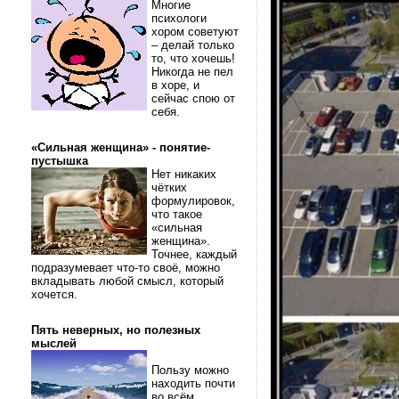
Многие
психологи
хором советуют
– делай только
то, что хочешь!
Никогда не пел
в хоре, и
сейчас спою от
себя.
«Сильная женщина» - понятие-
пустышка
Нет никаких
чётких
формулировок,
что такое
«сильная
женщина».
Точнее, каждый
подразумевает что-то своё, можно
вкладывать любой смысл, который
хочется.
Пять неверных, но полезных
мыслей
Пользу можно
находить почти
во всём.