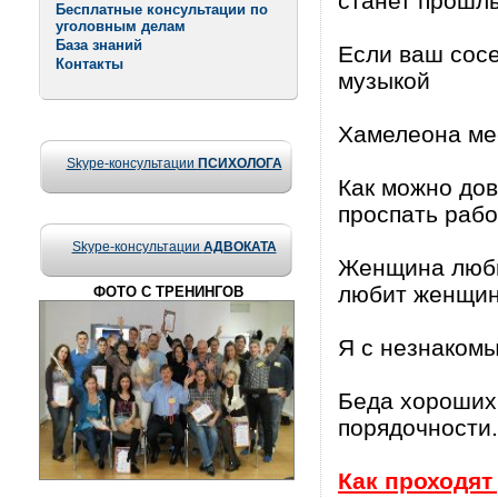
станет прошл
Бесплатные консультации по
уголовным делам
База знаний
Если ваш сосе
Контакты
музыкой
Хамелеона мес
Skype-консультации
ПСИХОЛОГА
Как можно дов
проспать рабо
Skype-консультации
АДВОКАТА
Женщина любит
любит женщину
ФОТО С ТРЕНИНГОВ
Я с незнакомы
Беда хороших 
порядочности.
Как проходя