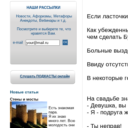
НАШИ РАССЫЛКИ
Если ласточки
Новости, Aфоризмы, Метафоры
Анекдоты, Вебинары и т.д.
Как убежденны
Посмотрите и выберете те, что
нравятся Вам.
чем сделать Б
e-mail
Больные вызд
Ввиду отсутст
Слушать ПОДКАСТЫ онлайн
В некоторые г
Новые статьи
На свадьбе зн
Стены и мосты
- Девушка, вы
Есть знакомая
- Я - подруга 
пара.
Я их знаю
много лет. Всю
- Ты неправ!
молодость они