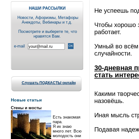
НАШИ РАССЫЛКИ
Не успеешь под
Новости, Aфоризмы, Метафоры
Анекдоты, Вебинары и т.д.
Чтобы хорошо з
работает.
Посмотрите и выберете те, что
нравятся Вам.
Умный во всём 
e-mail
случайности.
30-дневная 
стать интере
Слушать ПОДКАСТЫ онлайн
Какими творчес
Новые статьи
назовёшь.
Стены и мосты
Иная мысль ст
Есть знакомая
пара.
Я их знаю
Подавая надеж
много лет. Всю
молодость они