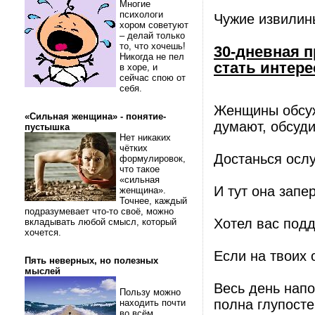
Многие
психологи
Чужие извилин
хором советуют
– делай только
то, что хочешь!
30-дневная 
Никогда не пел
стать интере
в хоре, и
сейчас спою от
себя.
Женщины обсуж
«Сильная женщина» - понятие-
думают, обсуди
пустышка
Нет никаких
чётких
Достанься ослу
формулировок,
что такое
«сильная
И тут она зап
женщина».
Точнее, каждый
подразумевает что-то своё, можно
Хотел вас подд
вкладывать любой смысл, который
хочется.
Если на твоих 
Пять неверных, но полезных
мыслей
Весь день напо
Пользу можно
полна глупосте
находить почти
во всём.