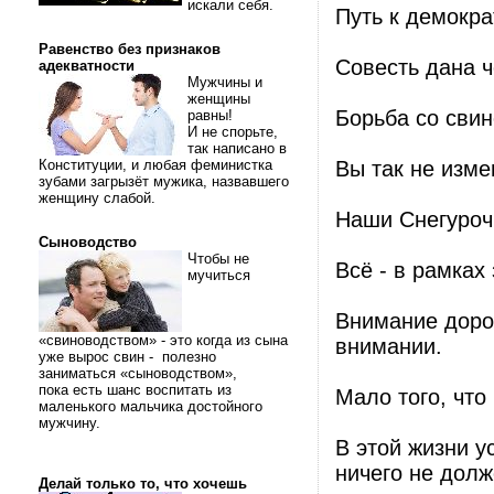
искали себя.
Путь к демокра
Равенство без признаков
Совесть дана ч
адекватности
Мужчины и
женщины
Борьба со сви
равны!
И не спорьте,
так написано в
Конституции, и любая феминистка
Вы так не изме
зубами загрызёт мужика, назвавшего
женщину слабой.
Наши Снегуроч
Сыноводство
Чтобы не
Всё - в рамках
мучиться
Внимание дорож
«свиноводством» - это когда из сына
внимании.
уже вырос свин - полезно
заниматься «сыноводством»,
пока есть шанс воспитать из
Мало того, что 
маленького мальчика достойного
мужчину.
В этой жизни у
ничего не дол
Делай только то, что хочешь