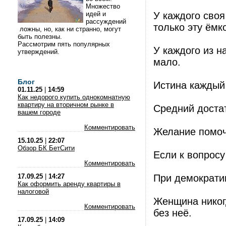
Множество
идей и
У каждого своя
рассуждений
только эту ёмк
ложны, но, как ни странно, могут
быть полезны.
Рассмотрим пять популярных
У каждого из на
утверждений.
мало.
Блог
Истина каждый 
01.11.25
|
14:59
Как недорого купить однокомнатную
квартиру на вторичном рынке в
Средний достат
вашем городе
Комментировать
Желание помоч
15.10.25
|
22:07
Обзор БК БетСити
Если к вопросу
Комментировать
17.09.25
|
14:27
При демократии
Как оформить аренду квартиры в
налоговой
Женщина никогд
Комментировать
без неё.
17.09.25
|
14:09