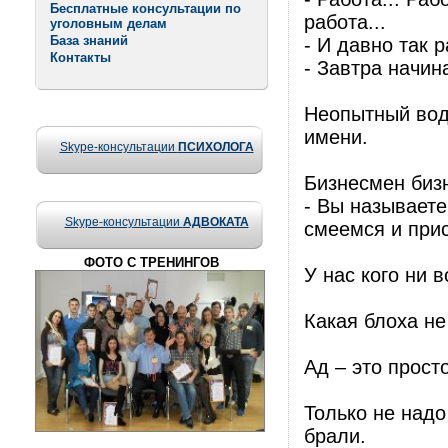
Бесплатные консультации по
работа...
уголовным делам
База знаний
- И давно так 
Контакты
- Завтра начина
Неопытный вод
имени.
Skype-консультации
ПСИХОЛОГА
Бизнесмен биз
- Вы называете
Skype-консультации
АДВОКАТА
смеемся и прис
ФОТО С ТРЕНИНГОВ
У нас кого ни 
Какая блоха не
Ад – это прост
Только не надо
брали.