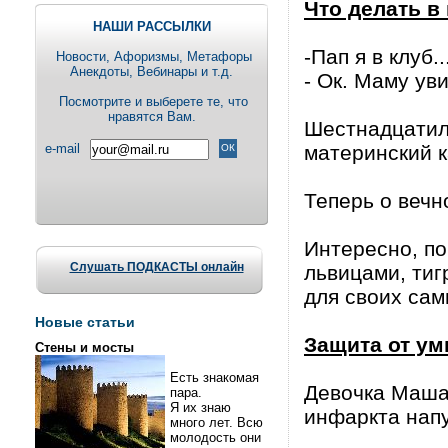
Что делать в
НАШИ РАССЫЛКИ
-Пап я в клуб..
Новости, Aфоризмы, Метафоры
Анекдоты, Вебинары и т.д.
- Ок. Маму ув
Посмотрите и выберете те, что
нравятся Вам.
Шестнадцатил
e-mail
материнский к
Теперь о вечно
Интересно, по
Слушать ПОДКАСТЫ онлайн
львицами, тиг
для своих сам
Новые статьи
Защита от ум
Стены и мосты
Есть знакомая
Девочка Маша,
пара.
Я их знаю
инфаркта напу
много лет. Всю
молодость они