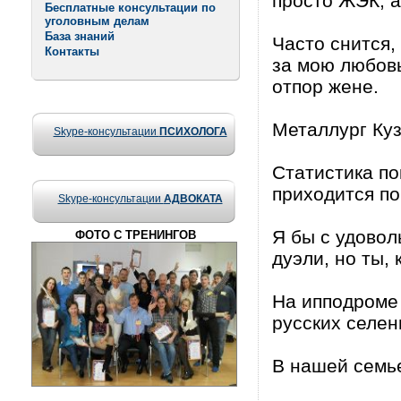
просто ЖЭК, 
Бесплатные консультации по
уголовным делам
База знаний
Часто снится,
Контакты
за мою любовь
отпор жене.
Металлург Куз
Skype-консультации
ПСИХОЛОГА
Статистика по
приходится по
Skype-консультации
АДВОКАТА
Я бы с удовол
ФОТО С ТРЕНИНГОВ
дуэли, но ты, 
На ипподроме
русских селен
В нашей семье