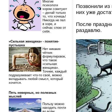
Многие
психологи
Позвонили из 
хором советуют
них уже доста
– делай только
то, что хочешь!
Никогда не пел
После праздн
в хоре, и
сейчас спою от
раздавлю.
себя.
«Сильная женщина» - понятие-
пустышка
Нет никаких
чётких
формулировок,
что такое
«сильная
женщина».
Точнее, каждый
подразумевает что-то своё, можно
вкладывать любой смысл, который
хочется.
Пять неверных, но полезных
мыслей
Пользу можно
находить почти
во всём.