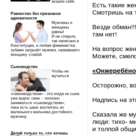
искали себя.
Есть такие же
Смотришь на т
Равенство без признаков
адекватности
Мужчины и
Везде обман!!
женщины
равны!
там нет!
И не спорьте,
так написано в
Конституции, и любая феминистка
На вопрос жен
зубами загрызёт мужика, назвавшего
женщину слабой.
Можете, смело
Сыноводство
«Онжеребёно
Чтобы не
мучиться
Осторожно, во
«свиноводством» - это когда из сына
уже вырос свин - полезно
Надпись на эти
заниматься «сыноводством»,
пока есть шанс воспитать из
маленького мальчика достойного
Сказала же му
мужчину.
люди: тихо- м
и толпой общи
Делай только то, что хочешь