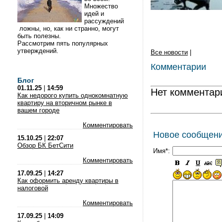
Множество
идей и
рассуждений
ложны, но, как ни странно, могут
быть полезны.
Рассмотрим пять популярных
утверждений.
Все новости
|
Комментарии
Блог
01.11.25
|
14:59
Нет комментар
Как недорого купить однокомнатную
квартиру на вторичном рынке в
вашем городе
Комментировать
Новое сообщен
15.10.25
|
22:07
Обзор БК БетСити
Имя*:
Комментировать
17.09.25
|
14:27
Как оформить аренду квартиры в
налоговой
Комментировать
17.09.25
|
14:09