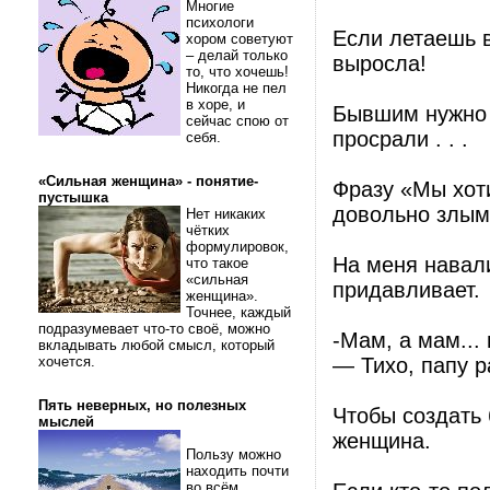
Многие
психологи
Если летаешь в
хором советуют
– делай только
выросла!
то, что хочешь!
Никогда не пел
в хоре, и
Бывшим нужно ж
сейчас спою от
просрали . . .
себя.
«Сильная женщина» - понятие-
Фразу «Мы хоти
пустышка
довольно злым
Нет никаких
чётких
формулировок,
На меня навали
что такое
«сильная
придавливает.
женщина».
Точнее, каждый
подразумевает что-то своё, можно
-Мам, а мам...
вкладывать любой смысл, который
хочется.
— Тихо, папу ра
Пять неверных, но полезных
Чтобы создать 
мыслей
женщина.
Пользу можно
находить почти
во всём.