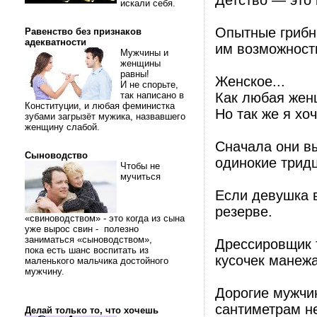
Детство — это 
искали себя.
Опытные грибни
Равенство без признаков
адекватности
им возможност
Мужчины и
женщины
равны!
Женское...
И не спорьте,
так написано в
Как любая женщ
Конституции, и любая феминистка
Но так же я хоч
зубами загрызёт мужика, назвавшего
женщину слабой.
Сначала они в
Сыноводство
одинокие трид
Чтобы не
мучиться
Если девушка в
резерве.
«свиноводством» - это когда из сына
уже вырос свин - полезно
заниматься «сыноводством»,
Дрессировщик т
пока есть шанс воспитать из
кусочек манежа
маленького мальчика достойного
мужчину.
Дорогие мужчин
сантиметрам не
Делай только то, что хочешь