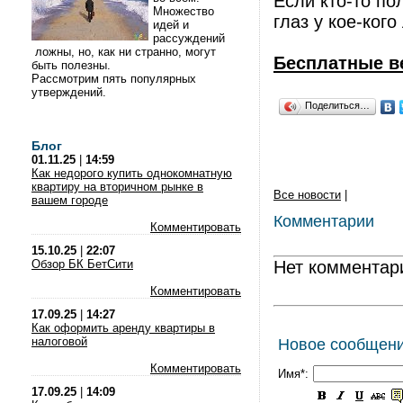
Если кто-то по
Множество
глаз у кое-ког
идей и
рассуждений
ложны, но, как ни странно, могут
Бесплатные в
быть полезны.
Рассмотрим пять популярных
утверждений.
Поделиться…
Блог
01.11.25
|
14:59
Как недорого купить однокомнатную
квартиру на вторичном рынке в
Все новости
|
вашем городе
Комментарии
Комментировать
15.10.25
|
22:07
Обзор БК БетСити
Нет комментар
Комментировать
17.09.25
|
14:27
Как оформить аренду квартиры в
налоговой
Новое сообщен
Комментировать
Имя*:
17.09.25
|
14:09