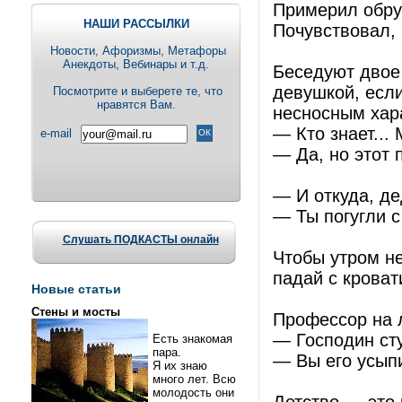
Примерил обру
НАШИ РАССЫЛКИ
Почувствовал,
Новости, Aфоризмы, Метафоры
Анекдоты, Вебинары и т.д.
Беседуют двое 
девушкой, если
Посмотрите и выберете те, что
нравятся Вам.
несносным хар
— Кто знает...
e-mail
— Да, но этот 
— И откуда, де
— Ты погугли с
Слушать ПОДКАСТЫ онлайн
Чтобы утром не
падай с кровати
Новые статьи
Стены и мосты
Профессор на 
— Господин сту
Есть знакомая
пара.
— Вы его усыпи
Я их знаю
много лет. Всю
молодость они