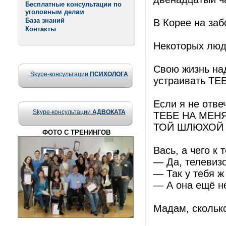
Бесплатные консультации по
уголовным делам
База знаний
В Корее на заб
Контакты
Некоторых люде
Свою жизнь над
Skype-консультации
ПСИХОЛОГА
устраивать Т
Если я не отве
Skype-консультации
АДВОКАТА
ТЕБЕ НА МЕН
ТОЙ ШЛЮХОЙ 
ФОТО С ТРЕНИНГОВ
Вась, а чего к
— Да, телевизо
— Так у тебя ж
— А она ещё н
Мадам, сколько