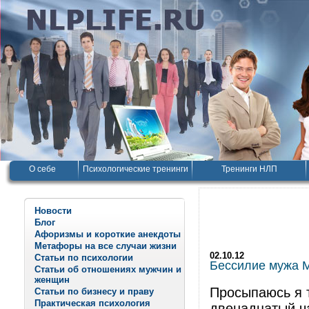
О себе
Психологические тренинги
Тренинги НЛП
Новости
Блог
Афоризмы и короткие анекдоты
Метафоры на все случаи жизни
02.10.12
Статьи по психологии
Бессилие мужа М
Статьи об отношениях мужчин и
женщин
Просыпаюсь я т
Статьи по бизнесу и праву
Практическая психология
двенадцатый ч