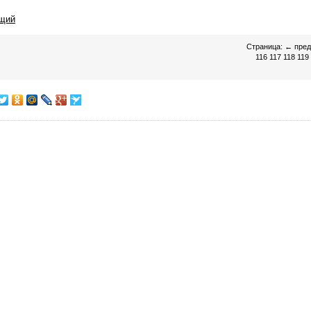
щий
Страница:
←
пре
116
117
118
119