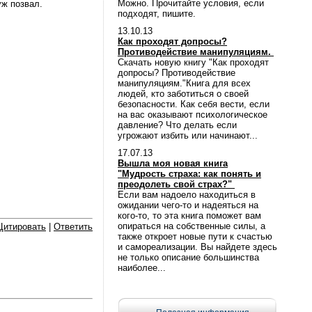
Можно. Прочитайте условия, если
уж позвал.
подходят, пишите.
13.10.13
Как проходят допросы?
Противодействие манипуляциям.
Скачать новую книгу "Как проходят
допросы? Противодействие
манипуляциям."Книга для всех
людей, кто заботиться о своей
безопасности. Как себя вести, если
на вас оказывают психологическое
давление? Что делать если
угрожают избить или начинают...
17.07.13
Вышла моя новая книга
"Мудрость страха: как понять и
преодолеть свой страх?"
Если вам надоело находиться в
ожидании чего-то и надеяться на
кого-то, то эта книга поможет вам
опираться на собственные силы, а
Цитировать
|
Ответить
также откроет новые пути к счастью
и самореализации. Вы найдете здесь
не только описание большинства
наиболее...