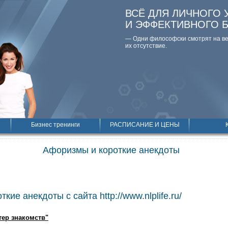
ВСЁ ДЛЯ ЛИЧНОГО 
И ЭФФЕКТИВНОГО 
— Одни философски смотpят на вещ
их отсутствие.
Бизнес тренинги
РАСПИСАНИЕ И ЦЕНЫ
Афоризмы и короткие анекдоты
кие анекдоты с сайта http://www.nlplife.ru/
тер знакомств"