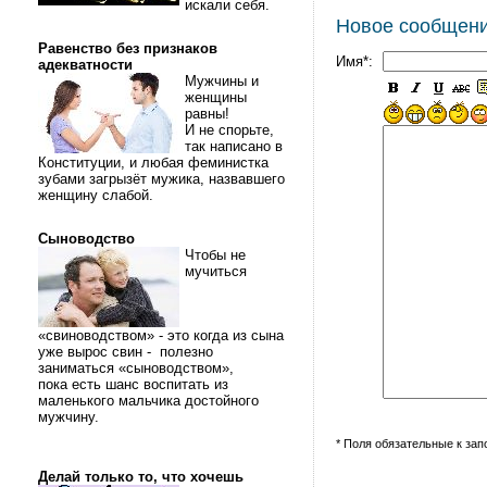
искали себя.
Новое сообщен
Равенство без признаков
Имя*:
адекватности
Мужчины и
женщины
равны!
И не спорьте,
так написано в
Конституции, и любая феминистка
зубами загрызёт мужика, назвавшего
женщину слабой.
Сыноводство
Чтобы не
мучиться
«свиноводством» - это когда из сына
уже вырос свин - полезно
заниматься «сыноводством»,
пока есть шанс воспитать из
маленького мальчика достойного
мужчину.
* Поля обязательные к за
Делай только то, что хочешь