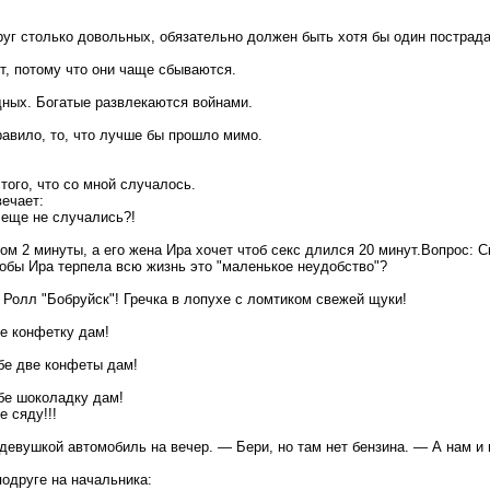
руг столько довольных, обязательно должен быть хотя бы один пострад
т, потому что они чаще сбываются.
ных. Богатые развлекаются войнами.
равило, то, что лучше бы прошло мимо.
того, что со мной случалось.
ечает:
 еще не случались?!
сом 2 минуты, а его жена Ира хочет чтоб секс длился 20 минут.Вопрос: 
тобы Ира терпела всю жизнь это "маленькое неудобство"?
 Ролл "Бобруйск"! Гречка в лопухе с ломтиком свежей щуки!
е конфетку дам!
бе две конфеты дам!
бе шоколадку дам!
е сяду!!!
девушкой автомобиль на вечер. — Бери, но там нет бензина. — А нам и 
одруге на начальника: