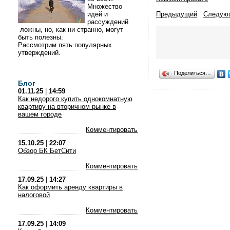
Множество
идей и
Предыдущий
Следую
рассуждений
ложны, но, как ни странно, могут
быть полезны.
Рассмотрим пять популярных
утверждений.
Поделиться…
Блог
01.11.25
|
14:59
Как недорого купить однокомнатную
квартиру на вторичном рынке в
вашем городе
Комментировать
15.10.25
|
22:07
Обзор БК БетСити
Комментировать
17.09.25
|
14:27
Как оформить аренду квартиры в
налоговой
Комментировать
17.09.25
|
14:09