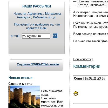
— Прикинь, позавчера 
— Вот гад, экономить 
НАШИ РАССЫЛКИ
-Посмотрел, понравила
Новости, Aфоризмы, Метафоры
Не отказалась, значит 
Анекдоты, Вебинары и т.д.
Русский язык очень ст
Посмотрите и выберете те, что
По моему только русск
нравятся Вам.
Если размер не имеет 
e-mail
Не знаю кто такой "Дав
Все новости
|
Слушать ПОДКАСТЫ онлайн
Комментарии
Новые статьи
Соня
|
15.02.11 23:59
Стены и мосты
Есть знакомая
пара.
Я их знаю
много лет. Всю
молодость они