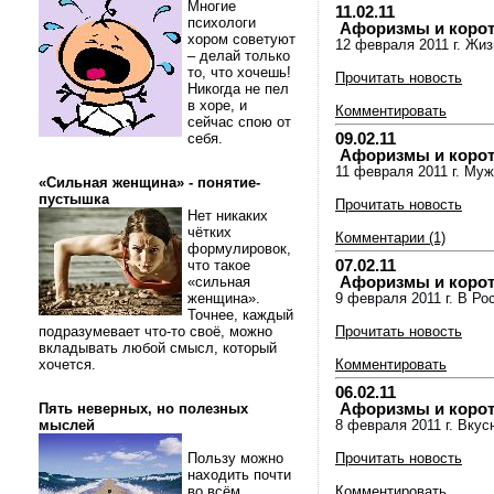
Многие
11.02.11
психологи
Афоризмы и коротки
хором советуют
12 февраля 2011 г. Жиз
– делай только
то, что хочешь!
Прочитать новость
Никогда не пел
в хоре, и
Комментировать
сейчас спою от
09.02.11
себя.
Афоризмы и коротки
11 февраля 2011 г. Му
«Сильная женщина» - понятие-
пустышка
Прочитать новость
Нет никаких
чётких
Комментарии (1)
формулировок,
07.02.11
что такое
Афоризмы и коротки
«сильная
женщина».
9 февраля 2011 г. В Ро
Точнее, каждый
подразумевает что-то своё, можно
Прочитать новость
вкладывать любой смысл, который
хочется.
Комментировать
06.02.11
Афоризмы и коротки
Пять неверных, но полезных
мыслей
8 февраля 2011 г. Вкус
Пользу можно
Прочитать новость
находить почти
во всём.
Комментировать