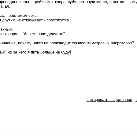
преподнес колье с рубинами, вчера шубу норковую купил, а сегодня зам
начал.
сь, предложил секс.
и другим не отказывает - проститутка.
ранный.
ие говорят - "беременная девушка"
значения, почему никто не производит семисантиметровых вибраторов?
ай!" но за него я пить больше не буду!
Цитировать выделенное
|