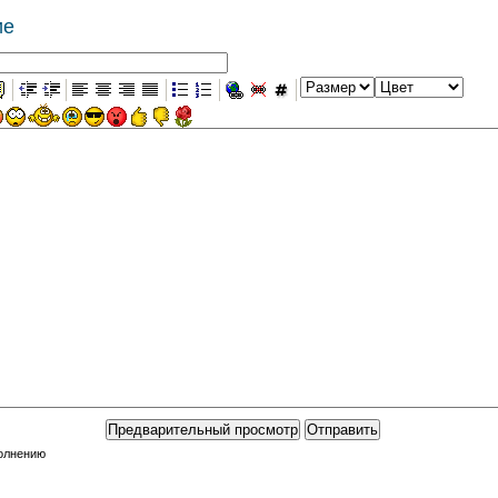
ие
полнению