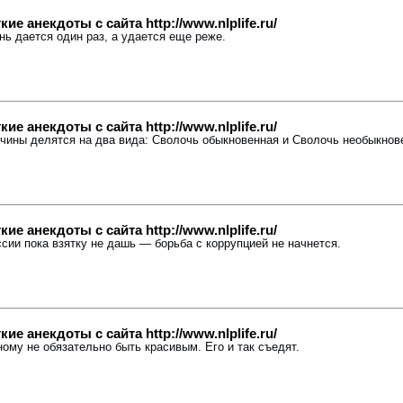
е анекдоты с сайта http://www.nlplife.ru/
нь дается один раз, а удается еще реже.
е анекдоты с сайта http://www.nlplife.ru/
жчины делятся на два вида: Сволочь обыкновенная и Сволочь необыкнов
е анекдоты с сайта http://www.nlplife.ru/
ссии пока взятку не дашь — борьба с коррупцией не начнется.
е анекдоты с сайта http://www.nlplife.ru/
ному не обязательно быть красивым. Его и так съедят.