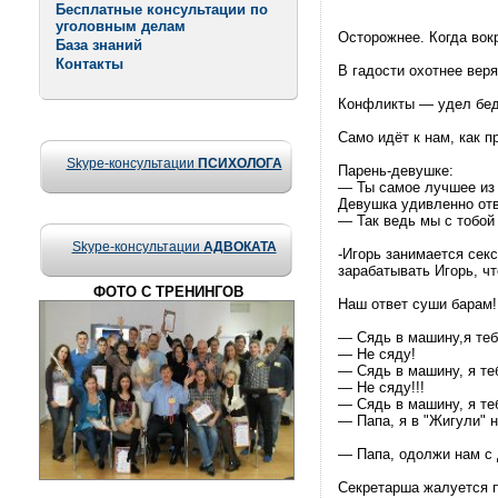
Бесплатные консультации по
уголовным делам
Осторожнее. Когда вок
База знаний
Контакты
В гадости охотнее веря
Конфликты — удел бед
Само идёт к нам, как п
Skype-консультации
ПСИХОЛОГА
Парень-девушке:
— Ты самое лучшее из 
Девушка удивленно отв
— Так ведь мы с тобой
Skype-консультации
АДВОКАТА
-Игорь занимается сек
зарабатывать Игорь, ч
ФОТО С ТРЕНИНГОВ
Наш ответ суши барам!
— Сядь в машину,я теб
— Не сяду!
— Сядь в машину, я те
— Не сяду!!!
— Сядь в машину, я те
— Папа, я в "Жигули" н
— Папа, одолжи нам с 
Секретарша жалуется п