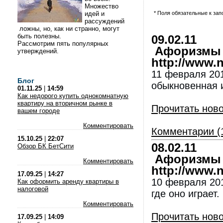
Множество
идей и
* Поля обязательные к за
рассуждений
ложны, но, как ни странно, могут
быть полезны.
09.02.11
Рассмотрим пять популярных
Афоризмы и
утверждений.
http://www.nl
11 февраля 201
Блог
обыкновенная 
01.11.25
|
14:59
Как недорого купить однокомнатную
квартиру на вторичном рынке в
Прочитать нов
вашем городе
Комментировать
Комментарии (
15.10.25
|
22:07
08.02.11
Обзор БК БетСити
Афоризмы и
Комментировать
http://www.nl
17.09.25
|
14:27
10 февраля 201
Как оформить аренду квартиры в
налоговой
где оно играет.
Комментировать
Прочитать нов
17.09.25
|
14:09