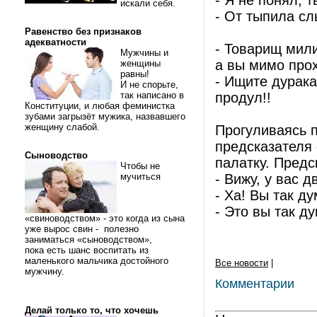
- Я не понял, 
искали себя.
- От тыпила с
Равенство без признаков
адекватности
- Товарищ мили
Мужчины и
а вы мимо про
женщины
равны!
- Ищите дурака
И не спорьте,
так написано в
продул!!
Конституции, и любая феминистка
зубами загрызёт мужика, назвавшего
женщину слабой.
Прогуливаясь 
предсказателя 
Сыноводство
палатку. Предс
Чтобы не
мучиться
- Вижу, у вас д
- Ха! Вы так д
- Это вы так д
«свиноводством» - это когда из сына
уже вырос свин - полезно
заниматься «сыноводством»,
пока есть шанс воспитать из
маленького мальчика достойного
Все новости
|
мужчину.
Комментарии
Делай только то, что хочешь