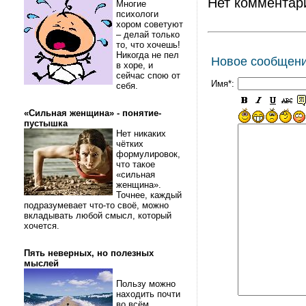
Нет комментар
Многие
психологи
хором советуют
– делай только
то, что хочешь!
Никогда не пел
Новое сообщен
в хоре, и
сейчас спою от
Имя*:
себя.
«Сильная женщина» - понятие-
пустышка
Нет никаких
чётких
формулировок,
что такое
«сильная
женщина».
Точнее, каждый
подразумевает что-то своё, можно
вкладывать любой смысл, который
хочется.
Пять неверных, но полезных
мыслей
Пользу можно
находить почти
во всём.