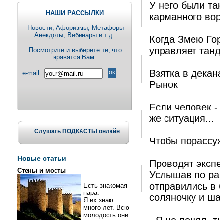
У него были та
НАШИ РАССЫЛКИ
карманного вор
Новости, Aфоризмы, Метафоры
Анекдоты, Вебинары и т.д.
Когда Змею Гор
управляет танд
Посмотрите и выберете те, что
нравятся Вам.
Взятка в декан
e-mail
Рынок
Если человек -
же ситуация...
Слушать ПОДКАСТЫ онлайн
Чтобы порассу
Новые статьи
Проводят экспе
Стены и мосты
Услышав по рац
отправились в 
Есть знакомая
пара.
соляночку и ш
Я их знаю
много лет. Всю
молодость они