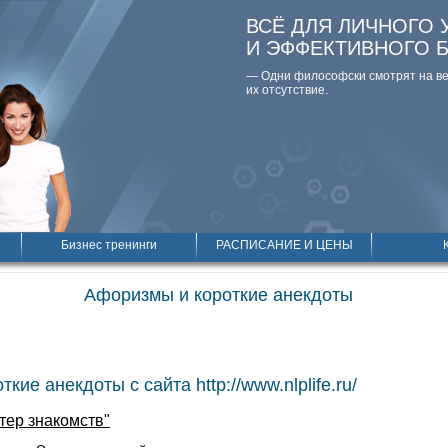
ВСЁ ДЛЯ ЛИЧНОГО 
И ЭФФЕКТИВНОГО 
— Одни философски смотpят на вещ
их отсутствие.
Бизнес тренинги
РАСПИСАНИЕ И ЦЕНЫ
Афоризмы и короткие анекдоты
кие анекдоты с сайта http://www.nlplife.ru/
тер знакомств"