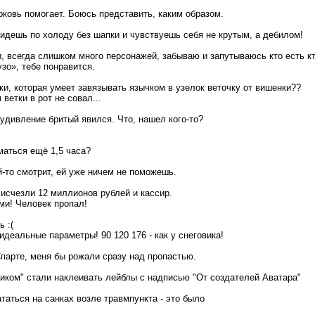
орковь помогает. Боюсь представить, каким образом.
 идешь по холоду без шапки и чувствуешь себя не крутым, а дебилом!
и, всегда слишком много персонажей, забываю и запутываюсь кто есть кт
зо», тебе понравится.
ки, которая умеет завязывать язычком в узелок веточку от вишенки??
 ветки в рот не совал...
 удивление бритый явился. Что, нашел кого-то?
иматься ещё 1,5 часа?
й-то смотрит, ей уже ничем не поможешь.
 исчезли 12 миллионов рублей и кассир.
ми! Человек пропал!
 :(
 идеальные параметры! 90 120 176 - как у снеговика!
парте, меня бы рожали сразу над пропастью.
иком" стали наклеивать лейблы с надписью "От создателей Аватара"
кататься на санках возле травмпункта - это было