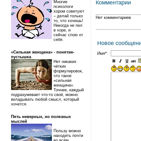
Многие
Комментарии
психологи
хором советуют
– делай только
Нет комментариев
то, что хочешь!
Никогда не пел
в хоре, и
сейчас спою от
себя.
Новое сообщен
«Сильная женщина» - понятие-
Имя*:
пустышка
Нет никаких
чётких
формулировок,
что такое
«сильная
женщина».
Точнее, каждый
подразумевает что-то своё, можно
вкладывать любой смысл, который
хочется.
Пять неверных, но полезных
мыслей
Пользу можно
находить почти
во всём.