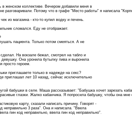
ть в женском коллективе. Вечером добавили меня в
 не разговаривали. Потому что в графе "Место работы" я написала "Кор
ек из магазина - кто-то купил водку и печень.
дильник сломался. Еду не отображает.
?
лушать пациента. Только потом смеяться. А не
 сделал. На вокзале бежал, смотрел на табло и
 девушку. Она уронила бутылку пива и выронила
я просто героем.
ыки приглашаете только в надежде на секс?
жде приглашал лет 10 назад, сейчас исключительно
угой бабушки в селе. Маша рассказывает: "Бабушка хочет зарезать каба
красивые глазки. Жалко кабанчика. Я попросила бабушку, чтобы она мне 
тиковую карту, сказали написать причину. Говорят -
д неправильно 3 раза". Она и написала. "Ввела
вела пин код неправильно, ввела пин код неправильно".