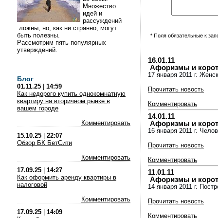
Множество
идей и
рассуждений
ложны, но, как ни странно, могут
быть полезны.
* Поля обязательные к за
Рассмотрим пять популярных
утверждений.
16.01.11
Афоризмы и коротки
17 января 2011 г. Женс
Блог
01.11.25
|
14:59
Прочитать новость
Как недорого купить однокомнатную
квартиру на вторичном рынке в
Комментировать
вашем городе
14.01.11
Комментировать
Афоризмы и коротки
16 января 2011 г. Челов
15.10.25
|
22:07
Обзор БК БетСити
Прочитать новость
Комментировать
Комментировать
17.09.25
|
14:27
11.01.11
Как оформить аренду квартиры в
Афоризмы и коротки
налоговой
14 января 2011 г. Пост
Комментировать
Прочитать новость
17.09.25
|
14:09
Комментировать