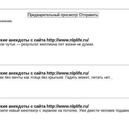
полнению
е анекдоты с сайта http://www.nlplife.ru/
кое чутье — результат миллиона лет жизни не думая.
е анекдоты с сайта http://www.nlplife.ru/
ек без мечты как птица без крыльев. Гадить может, летать нет...
е анекдоты с сайта http://www.nlplife.ru/
роили новый кинотеатр с экраном на потолке. Уже двести человек подави