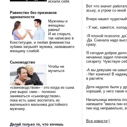
искали себя.
Вот что значит работа
аську, а утром со мной
Равенство без признаков
адекватности
Вчера нашел чудесный ч
Мужчины и
женщины
- У нас, кажется, холо
равны!
И не спорьте,
-Я плохой психолог, да
так написано в
-Да. Сначала надо выс
Конституции, и любая феминистка
сразу.
зубами загрызёт мужика, назвавшего
женщину слабой.
Я сегодня доброе дело
нечаянно задел плечом
сигарету. Чувствую себ
Сыноводство
Чтобы не
-А вы девушек на шашл
мучиться
- Нет конечно! В наде
в расчёте.
Дети неделю были у др
«свиноводством» - это когда из сына
хороший, у него такие 
уже вырос свин - полезно
заниматься «сыноводством»,
Начальница меняла плас
пока есть шанс воспитать из
напишите "ввела пин ко
маленького мальчика достойного
пин код неправильно, в
мужчину.
Все новости
|
Делай только то, что хочешь