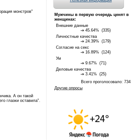
Полезная информация
порация монстров"
Мужчины в первую очередь ценят в
женщинах:
Внешние данные
-»
45.64% (335)
Личностные качества
-»
24.39% (179)
Согласие на секс
-»
16.89% (124)
Ум
-»
9.67% (71)
Деловые качества
-»
3.41% (25)
Всего проголосовало: 734
Другие опросы
нчика. А он такой
его глазки оставила".