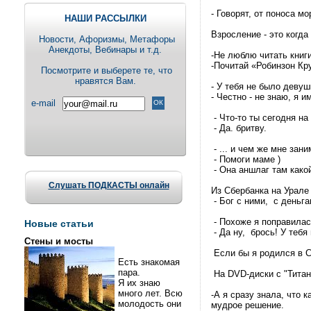
- Говорят, от поноса м
НАШИ РАССЫЛКИ
Взросление - это когда
Новости, Aфоризмы, Метафоры
Анекдоты, Вебинары и т.д.
-Не люблю читать книг
-Почитай «Робинзон Кру
Посмотрите и выберете те, что
нравятся Вам.
- У тебя не было девуш
- Честно - не знаю, я им
e-mail
- Что-то ты сегодня на
- Да. бритву.
- ... и чем же мне зан
- Помоги маме )
- Она аншлаг там како
Слушать ПОДКАСТЫ онлайн
Из Сбербанка на Урале
- Бог с ними, с деньга
- Похоже я поправилась
Новые статьи
- Да ну, брось! У тебя
Стены и мосты
Если бы я родился в С
Есть знакомая
пара.
На DVD-диски с "Титан
Я их знаю
много лет. Всю
-А я сразу знала, что 
молодость они
мудрое решение.