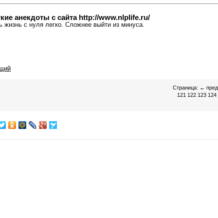
е анекдоты с сайта http://www.nlplife.ru/
ть жизнь с нуля легко. Сложнее выйти из минуса.
щий
Страница:
←
пре
121
122
123
124