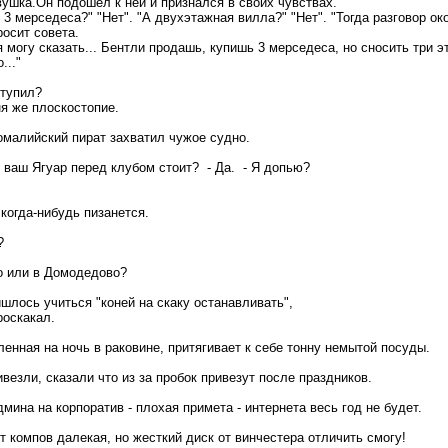
ушка.Он подошел к ней и признался в своих чувствах.
ь 3 мерседеса?" "Нет". "А двухэтажная вилла?" "Нет". "Тогда разговор ок
росит совета.
я могу сказать... Бентли продашь, купишь 3 мерседеса, но сносить три эта
..."
ступил?
еня же плоскостопие.
малийский пират захватил чужое судно.
о ваш Ягуар перед клубом стоит? - Да. - Я допью?
когда-нибудь пизанется.
?
о или в Домодедово?
лось учиться "коней на скаку останавливать",
роскакал.
енная на ночь в раковине, притягивает к себе тонну немытой посуды.
везли, сказали что из за пробок привезут после праздников.
админа на корпоратив - плохая примета - интернета весь год не будет.
от компов далекая, но жесткий диск от винчестера отличить смогу!