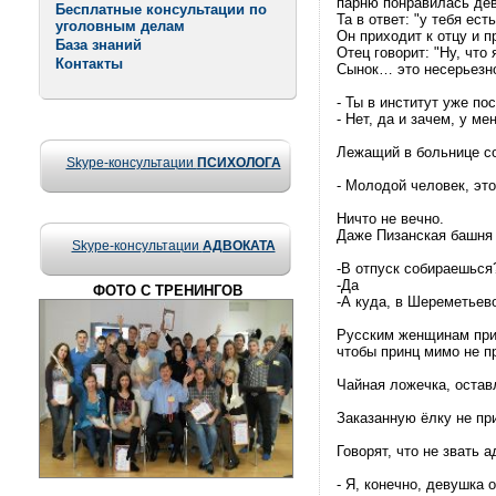
парню понравилась дев
Бесплатные консультации по
Та в ответ: "у тебя ест
уголовным делам
Он приходит к отцу и п
База знаний
Отец говорит: "Ну, что 
Контакты
Сынок… это несерьезно
- Ты в институт уже по
- Нет, да и зачем, у м
Лежащий в больнице со
Skype-консультации
ПСИХОЛОГА
- Молодой человек, эт
Ничто не вечно.
Даже Пизанская башня 
Skype-консультации
АДВОКАТА
-В отпуск собираешься
-Да
ФОТО С ТРЕНИНГОВ
-А куда, в Шереметьев
Русским женщинам приш
чтобы принц мимо не п
Чайная ложечка, оставл
Заказанную ёлку не при
Говорят, что не звать 
- Я, конечно, девушка 