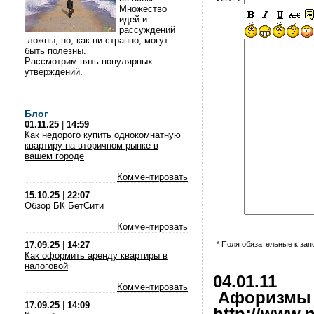
Множество
идей и
рассуждений
ложны, но, как ни странно, могут
быть полезны.
Рассмотрим пять популярных
утверждений.
Блог
01.11.25
|
14:59
Как недорого купить однокомнатную
квартиру на вторичном рынке в
вашем городе
Комментировать
15.10.25
|
22:07
Обзор БК БетСити
Комментировать
17.09.25
|
14:27
* Поля обязательные к за
Как оформить аренду квартиры в
налоговой
04.01.11
Комментировать
Афоризмы и
17.09.25
|
14:09