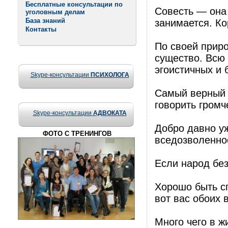
Бесплатные консультации по
Совесть — она т
уголовным делам
База знаний
занимается. Ко
Контакты
По своей прир
существо. Всю
эгоистичных и 
Skype-консультации
ПСИХОЛОГА
Самый верный 
говорить громч
Skype-консультации
АДВОКАТА
Добро давно уж
ФОТО С ТРЕНИНГОВ
вседозволенно
Если народ без
Хорошо быть с
вот вас обоих 
Много чего в ж