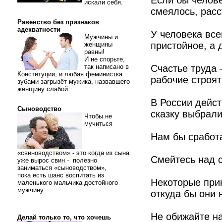
Если бы челове
искали себя.
смеялось, рас
Равенство без признаков
адекватности
У человека все
Мужчины и
пристойное, а 
женщины
равны!
И не спорьте,
так написано в
Счастье труда 
Конституции, и любая феминистка
рабочие строят
зубами загрызёт мужика, назвавшего
женщину слабой.
В России дейст
Сыноводство
сказку выбрал
Чтобы не
мучиться
Нам бы сработ
«свиноводством» - это когда из сына
Смейтесь над 
уже вырос свин - полезно
заниматься «сыноводством»,
пока есть шанс воспитать из
Некоторые прин
маленького мальчика достойного
мужчину.
откуда бы они 
Не обижайте на
Делай только то, что хочешь