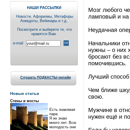
НАШИ РАССЫЛКИ
Мозг любого че
ламповый и на
Новости, Aфоризмы, Метафоры
Анекдоты, Вебинары и т.д.
Неудачная опе
Посмотрите и выберете те, что
нравятся Вам.
Начальники отн
e-mail
нужны – о них 
бросают без вс
помочившись.
Лучший способ 
Слушать ПОДКАСТЫ онлайн
Чем ближе шку
Новые статьи
свою.
Стены и мосты
Мужчине в отн
Есть знакомая
пара.
нужен ещё и п
Я их знаю
много лет. Всю
молодость они