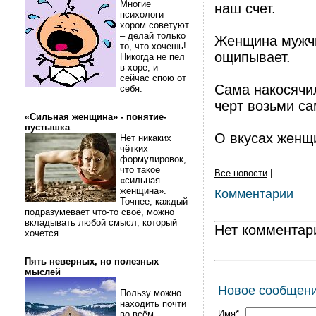
Многие
наш счет.
психологи
хором советуют
– делай только
Женщина мужчи
то, что хочешь!
ощипывает.
Никогда не пел
в хоре, и
сейчас спою от
Сама накосячил
себя.
черт возьми са
«Сильная женщина» - понятие-
пустышка
О вкусах женщ
Нет никаких
чётких
формулировок,
что такое
Все новости
|
«сильная
женщина».
Комментарии
Точнее, каждый
подразумевает что-то своё, можно
вкладывать любой смысл, который
Нет комментар
хочется.
Пять неверных, но полезных
мыслей
Новое сообщен
Пользу можно
находить почти
Имя*:
во всём.