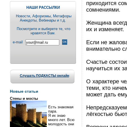
приходится сом
НАШИ РАССЫЛКИ
сомнениями.
Новости, Aфоризмы, Метафоры
Анекдоты, Вебинары и т.д.
Женщина всегда
их и изменяет.
Посмотрите и выберете те, что
нравятся Вам.
Если не жалова
e-mail
внимательно с
Счастье состои
научиться их з
Слушать ПОДКАСТЫ онлайн
О характере че
теми, кто ниче
Новые статьи
может дать ему
Стены и мосты
Непредсказуемо
Есть знакомая
пара.
лёгкостью бьют
Я их знаю
много лет. Всю
молодость они