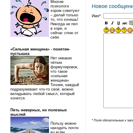
Многие
Новое сообщен
психологи
хором советуют
– делай только
Имя*:
то, что хочешь!
Никогда не пел
в хоре, и
сейчас спою от
себя.
«Сильная женщина» - понятие-
пустышка
Нет никаких
чётких
формулировок,
что такое
«сильная
женщина».
Точнее, каждый
подразумевает что-то своё, можно
вкладывать любой смысл, который
хочется.
Пять неверных, но полезных
мыслей
* Поля обязательные к за
Пользу можно
находить почти
во всём.