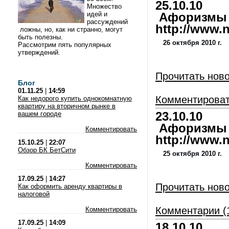
25.10.10
Множество
идей и
Афоризмы и
рассуждений
http://www.nl
ложны, но, как ни странно, могут
быть полезны.
26 октября 2010 г.
Рассмотрим пять популярных
утверждений.
Прочитать нов
Блог
01.11.25
|
14:59
Комментирова
Как недорого купить однокомнатную
квартиру на вторичном рынке в
вашем городе
23.10.10
Афоризмы и
Комментировать
http://www.nl
15.10.25
|
22:07
Обзор БК БетСити
25 октября 2010 г.
Комментировать
17.09.25
|
14:27
Прочитать нов
Как оформить аренду квартиры в
налоговой
Комментарии (
Комментировать
17.09.25
|
14:09
18.10.10