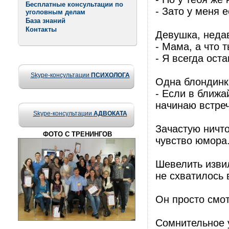
Бесплатные консультации по
- Зато у меня 
уголовным делам
База знаний
Контакты
Девушка, неда
- Мама, а что 
- Я всегда ост
Skype-консультации
ПСИХОЛОГА
Одна блондинка
- Если в ближа
начинаю встреч
Skype-консультации
АДВОКАТА
Зачастую ничто
ФОТО С ТРЕНИНГОВ
чувство юмора
Шевелить извил
не схватилось 
Он просто смот
Сомнительное у