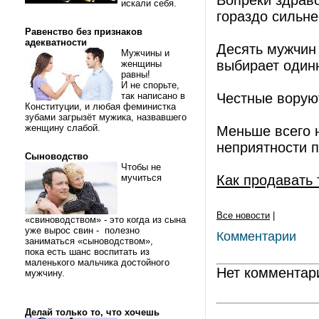
Вопреки здрав
искали себя.
гораздо сильне
Равенство без признаков
адекватности
Десять мужчин
Мужчины и
выбирает одинн
женщины
равны!
И не спорьте,
так написано в
Честные ворую
Конституции, и любая феминистка
зубами загрызёт мужика, назвавшего
женщину слабой.
Меньше всего н
неприятности п
Сыноводство
Чтобы не
мучиться
Как продавать 
Все новости
|
«свиноводством» - это когда из сына
уже вырос свин - полезно
Комментарии
заниматься «сыноводством»,
пока есть шанс воспитать из
маленького мальчика достойного
Нет комментар
мужчину.
Делай только то, что хочешь