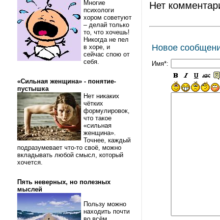
Многие
Нет комментар
психологи
хором советуют
– делай только
то, что хочешь!
Никогда не пел
Новое сообщен
в хоре, и
сейчас спою от
себя.
Имя*:
«Сильная женщина» - понятие-
пустышка
Нет никаких
чётких
формулировок,
что такое
«сильная
женщина».
Точнее, каждый
подразумевает что-то своё, можно
вкладывать любой смысл, который
хочется.
Пять неверных, но полезных
мыслей
Пользу можно
находить почти
во всём.