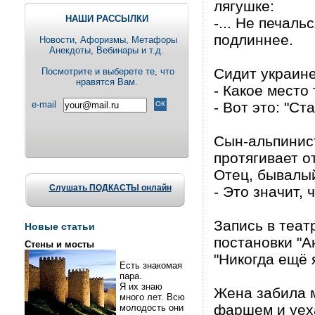
лягушке:
НАШИ РАССЫЛКИ
-... Не печал
подлиннее.
Новости, Aфоризмы, Метафоры
Анекдоты, Вебинары и т.д.
Сидит украине
Посмотрите и выберете те, что
нравятся Вам.
- Какое место
e-mail
- Вот это: "С
Сын-альпинист
протягивает о
Отец, бывалый
Слушать ПОДКАСТЫ онлайн
- Это значит,
Запись в теат
Новые статьи
постановки "А
Стены и мосты
"Никогда ещё 
Есть знакомая
пара.
Я их знаю
Жена забила м
много лет. Всю
фаршем и уеха
молодость они