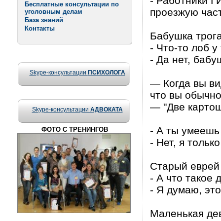
- Работники Г
Бесплатные консультации по
проезжую част
уголовным делам
База знаний
Контакты
Бабушка трога
- Что-то лоб у
- Да нет, бабу
Skype-консультации
ПСИХОЛОГА
— Когда вы ви
что вы обычно
— "Две картош
Skype-консультации
АДВОКАТА
- А ты умеешь
ФОТО С ТРЕНИНГОВ
- Нет, я толь
Старый еврей
- А что такое
- Я думаю, эт
Маленькая дев