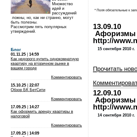
Множество
идей и
* Поля обязательные к за
рассуждений
ложны, но, как ни странно, могут
быть полезны.
13.09.10
Рассмотрим пять популярных
утверждений.
Афоризмы и
http://www.nl
15 сентября 2010 г.
Блог
01.11.25
|
14:59
Как недорого купить однокомнатную
квартиру на вторичном рынке в
Прочитать нов
вашем городе
Комментировать
Комментирова
15.10.25
|
22:07
Обзор БК БетСити
12.09.10
Афоризмы и
Комментировать
http://www.nl
17.09.25
|
14:27
Как оформить аренду квартиры в
14 сентября 2010 г.
налоговой
Комментировать
17.09.25
|
14:09