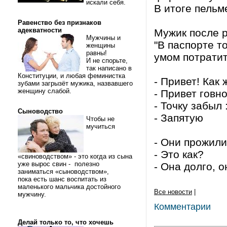
искали себя.
В итоге пельм
Равенство без признаков
адекватности
Мужик после р
Мужчины и
"В паспорте т
женщины
равны!
умом потратит
И не спорьте,
так написано в
Конституции, и любая феминистка
- Привет! Как
зубами загрызёт мужика, назвавшего
женщину слабой.
- Привет говн
- Точку забыл :
Сыноводство
- Запятую
Чтобы не
мучиться
- Они прожили
- Это как?
«свиноводством» - это когда из сына
уже вырос свин - полезно
- Она долго, о
заниматься «сыноводством»,
пока есть шанс воспитать из
маленького мальчика достойного
Все новости
|
мужчину.
Комментарии
Делай только то, что хочешь