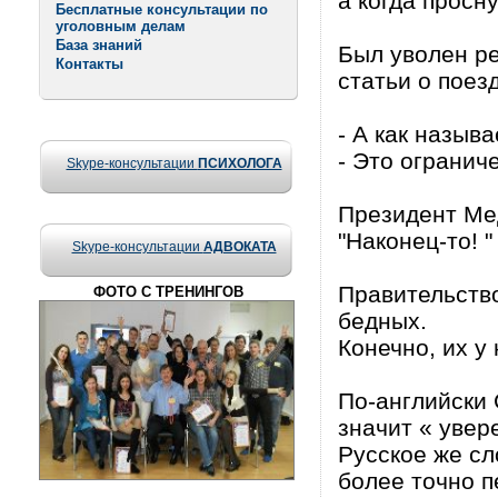
а когда просну
Бесплатные консультации по
уголовным делам
База знаний
Был уволен ре
Контакты
статьи о поез
- А как назыв
- Это огранич
Skype-консультации
ПСИХОЛОГА
Президент Ме
"Наконец-то! "
Skype-консультации
АДВОКАТА
Правительство
ФОТО С ТРЕНИНГОВ
бедных.
Конечно, их у
По-английски 
значит « увер
Русское же сл
более точно п