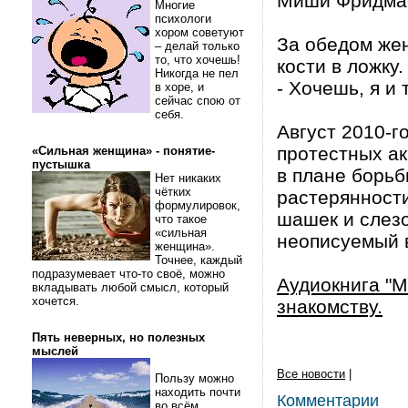
Миши Фридмана
Многие
психологи
хором советуют
За обедом же
– делай только
то, что хочешь!
кости в ложку
Никогда не пел
- Хочешь, я и
в хоре, и
сейчас спою от
себя.
Август 2010-г
протестных а
«Сильная женщина» - понятие-
пустышка
в плане борь
Нет никаких
чётких
растерянност
формулировок,
шашек и слезо
что такое
«сильная
неописуемый в
женщина».
Точнее, каждый
подразумевает что-то своё, можно
Аудиокнига "М
вкладывать любой смысл, который
хочется.
знакомству.
Пять неверных, но полезных
мыслей
Все новости
|
Пользу можно
находить почти
Комментарии
во всём.