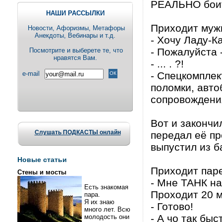
РЕАЛЬНО боит
НАШИ РАССЫЛКИ
Приходит мужи
Новости, Aфоризмы, Метафоры
Анекдоты, Вебинары и т.д.
- Хочу Ладу-К
- Пожалуйста 
Посмотрите и выберете те, что
нравятся Вам.
- ... . ?!
e-mail
- Спецкомплек
поломки, авто
сопровождени
Вот и закончи
Слушать ПОДКАСТЫ онлайн
передал её пр
выпустил из 
Новые статьи
Приходит паре
Стены и мосты
- Мне ТАНК на
Есть знакомая
Проходит 20 м
пара.
Я их знаю
- Готово!
много лет. Всю
- А чо так быс
молодость они