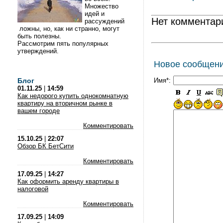
Множество
идей и
Нет комментар
рассуждений
ложны, но, как ни странно, могут
быть полезны.
Рассмотрим пять популярных
утверждений.
Новое сообщен
Блог
Имя*:
01.11.25
|
14:59
Как недорого купить однокомнатную
квартиру на вторичном рынке в
вашем городе
Комментировать
15.10.25
|
22:07
Обзор БК БетСити
Комментировать
17.09.25
|
14:27
Как оформить аренду квартиры в
налоговой
Комментировать
17.09.25
|
14:09