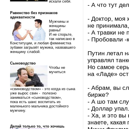
искали себя.
- А что тут де
Равенство без признаков
адекватности
- Доктор, моя
Мужчины и
не принимала,
женщины
равны!
- А травки не
И не спорьте,
- Пробовали -к
так написано в
Конституции, и любая феминистка
зубами загрызёт мужика, назвавшего
женщину слабой.
Путин летал н
управлял танк
Сыноводство
Но самое серь
Чтобы не
мучиться
на «Ладе» ост
- Абрам, вы с
«свиноводством» - это когда из сына
уже вырос свин - полезно
бирже?
заниматься «сыноводством»,
- А шо там сл
пока есть шанс воспитать из
маленького мальчика достойного
- Доллар упал
мужчину.
- Ха, и это в
знаете, какая
Делай только то, что хочешь