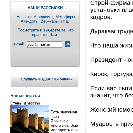
Строй-фирма 
НАШИ РАССЫЛКИ
установки пла
кадров.
Новости, Aфоризмы, Метафоры
Анекдоты, Вебинары и т.д.
Дуракам трудн
Посмотрите и выберете те, что
нравятся Вам.
e-mail
Что наша жизнь
Президент - о
Киоск, торгую
Слушать ПОДКАСТЫ онлайн
Если вас пыта
значит, что б
Новые статьи
Стены и мосты
Женский юмор 
Есть знакомая
пара.
Я их знаю
Мудрость прих
много лет. Всю
молодость они