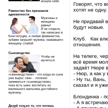
искали себя.
Говорят, что в
хотят не одну.
Равенство без признаков
адекватности
Мужчины и
Не придавай в
женщины
равны!
будут новые.
И не спорьте,
так написано в
Конституции, и любая феминистка
Клуб. Как влю
зубами загрызёт мужика, назвавшего
женщину слабой.
отношения.
Сыноводство
На телеге, чер
Чтобы не
мучиться
всё время мол
задаёт Нюре в
- Нюр, а как у
«свиноводством» - это когда из сына
уже вырос свин - полезно
- Ну ты, Вань
заниматься «сыноводством»,
сказал и я уже
пока есть шанс воспитать из
маленького мальчика достойного
мужчину.
Блондинка - п
- А я встреча
Делай только то, что хочешь