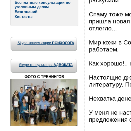
раскусили...
Бесплатные консультации по
уголовным делам
База знаний
Спаму тоже мо
Контакты
пришла новая п
отлегло...
Мир кожи в С
Skype-консультации
ПСИХОЛОГА
работаем.
Как хорошо!.. 
Skype-консультации
АДВОКАТА
Настоящие дж
ФОТО С ТРЕНИНГОВ
литературу. П
Нехватка дене
У меня не нас
предложения с