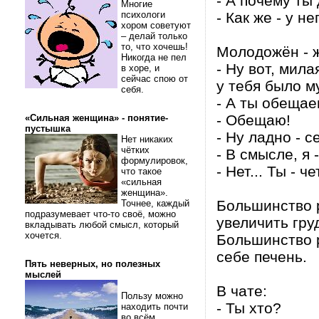
- А почему ты
Многие
психологи
- Как же - у не
хором советуют
– делай только
то, что хочешь!
Молодожён - 
Никогда не пел
- Ну вот, мила
в хоре, и
сейчас спою от
у тебя было 
себя.
- А ты обещае
- Обещаю!
«Сильная женщина» - понятие-
пустышка
- Ну ладно - с
Нет никаких
чётких
- В смысле, я 
формулировок,
- Нет... Ты - ч
что такое
«сильная
женщина».
Большинство 
Точнее, каждый
подразумевает что-то своё, можно
увеличить гру
вкладывать любой смысл, который
хочется.
Большинство р
себе печень.
Пять неверных, но полезных
мыслей
В чате:
Пользу можно
- Ты хто?
находить почти
во всём.