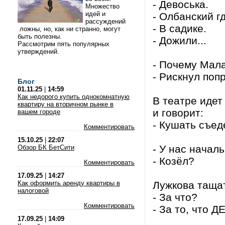
- Девоська.
Множество
идей и
- Олбанский г
рассуждений
- В садике.
ложны, но, как ни странно, могут
быть полезны.
- Дожили...
Рассмотрим пять популярных
утверждений.
- Почему Мала
- Рискнул поп
Блог
01.11.25
|
14:59
Как недорого купить однокомнатную
В театре идет
квартиру на вторичном рынке в
и говорит:
вашем городе
- Кушать съед
Комментировать
15.10.25
|
22:07
- У нас началь
Обзор БК БетСити
- Козёл?
Комментировать
17.09.25
|
14:27
Как оформить аренду квартиры в
Лужкова тащат
налоговой
- За что?
Комментировать
- За то, что 
17.09.25
|
14:09