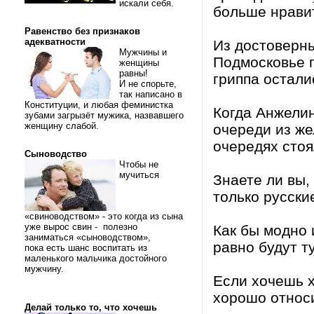
искали себя.
больше нравит
Равенство без признаков
адекватности
Из достоверны
Мужчины и
Подмосковье п
женщины
равны!
гриппа остали
И не спорьте,
так написано в
Конституции, и любая феминистка
Когда Анжели
зубами загрызёт мужика, назвавшего
женщину слабой.
очереди из ж
очередях стоя
Сыноводство
Чтобы не
мучиться
Знаете ли вы,
только русски
«свиноводством» - это когда из сына
уже вырос свин - полезно
Как бы модно 
заниматься «сыноводством»,
равно будут т
пока есть шанс воспитать из
маленького мальчика достойного
мужчину.
Если хочешь х
хорошо относи
Делай только то, что хочешь