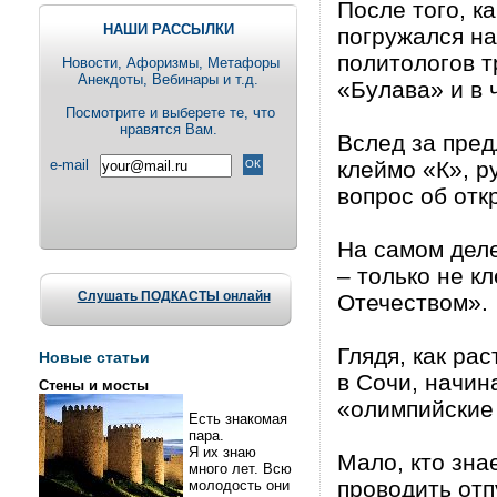
После того, к
НАШИ РАССЫЛКИ
погружался на
политологов т
Новости, Aфоризмы, Метафоры
Анекдоты, Вебинары и т.д.
«Булава» и в 
Посмотрите и выберете те, что
нравятся Вам.
Вслед за пре
e-mail
клеймо «К», р
вопрос об отк
На самом дел
– только не к
Слушать ПОДКАСТЫ онлайн
Отечеством».
Глядя, как ра
Новые статьи
в Сочи, начин
Стены и мосты
«олимпийские
Есть знакомая
пара.
Я их знаю
Мало, кто зна
много лет. Всю
проводить отп
молодость они