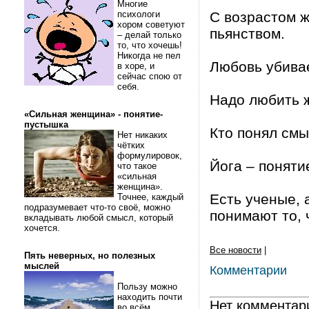
Многие
психологи
С возрастом 
хором советуют
пьянством.
– делай только
то, что хочешь!
Никогда не пел
Любовь убивае
в хоре, и
сейчас спою от
себя.
Надо любить ж
«Сильная женщина» - понятие-
пустышка
Кто понял смы
Нет никаких
чётких
формулировок,
Йога – поняти
что такое
«сильная
женщина».
Есть ученые, 
Точнее, каждый
подразумевает что-то своё, можно
понимают то, 
вкладывать любой смысл, который
хочется.
Все новости
|
Пять неверных, но полезных
мыслей
Комментарии
Пользу можно
находить почти
Нет комментар
во всём.