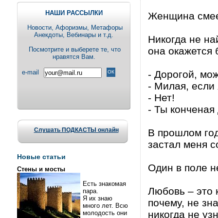
НАШИ РАССЫЛКИ
Женщина смеет
Новости, Aфоризмы, Метафоры
Анекдоты, Вебинары и т.д.
Никогда не на
она окажется 
Посмотрите и выберете те, что
нравятся Вам.
e-mail
- Дорогой, мо
- Милая, если
- Нет!
- Ты конченая
Слушать ПОДКАСТЫ онлайн
В прошлом год
застал меня с
Новые статьи
Один в поле н
Стены и мосты
Есть знакомая
Любовь – это 
пара.
Я их знаю
почему, не зн
много лет. Всю
никогда не уз
молодость они