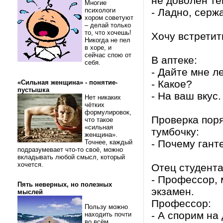
не доволен те
Многие
психологи
- Ладно, сержа
хором советуют
– делай только
то, что хочешь!
Хочу встретит
Никогда не пел
в хоре, и
сейчас спою от
В аптеке:
себя.
- Дайте мне л
- Какое?
«Сильная женщина» - понятие-
пустышка
- На ваш вкус.
Нет никаких
чётких
формулировок,
Проверка поря
что такое
«сильная
тумбочку:
женщина».
- Почему гант
Точнее, каждый
подразумевает что-то своё, можно
вкладывать любой смысл, который
хочется.
Отец студент
- Профессор, 
Пять неверных, но полезных
экзамен.
мыслей
Профессор:
Пользу можно
- А спорим на 
находить почти
во всём.