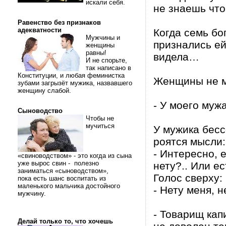
искали себя.
не знаешь что
Равенство без признаков
адекватности
Когда семь б
Мужчины и
признались ей 
женщины
равны!
видела…
И не спорьте,
так написано в
Конституции, и любая феминистка
Женщины не м
зубами загрызёт мужика, назвавшего
женщину слабой.
- У моего му
Сыноводство
Чтобы не
мучиться
У мужика бесс
роятся мысли:
- Интересно, 
«свиноводством» - это когда из сына
уже вырос свин - полезно
нету?.. Или е
заниматься «сыноводством»,
Голос сверху:
пока есть шанс воспитать из
маленького мальчика достойного
- Нету меня, н
мужчину.
- Товарищ ка
Делай только то, что хочешь