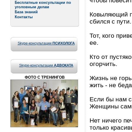
чтобы повеси
Бесплатные консультации по
уголовным делам
База знаний
Ковыляющий п
Контакты
сбился с пути.
Тот, кого прив
ее.
Skype-консультации
ПСИХОЛОГА
Кто от пустяко
огорчить.
Skype-консультации
АДВОКАТА
Жизнь не горь
ФОТО С ТРЕНИНГОВ
жить - не беда
Если бы нам с
Женщины сами,
Нет ничего пе
только красив