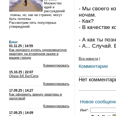
Множество
идей и
- Мы своего к
рассуждений
ночам.
ложны, но, как ни странно, могут
быть полезны.
- Как?
Рассмотрим пять популярных
- В качестве к
утверждений.
- А как ты по
Блог
- А... Случай.
01.11.25
|
14:59
Как недорого купить однокомнатную
квартиру на вторичном рынке в
вашем городе
Все новости
|
Комментировать
Комментарии
15.10.25
|
22:07
Обзор БК БетСити
Нет комментар
Комментировать
17.09.25
|
14:27
Как оформить аренду квартиры в
налоговой
Новое сообщен
Комментировать
Имя*:
17.09.25
|
14:09