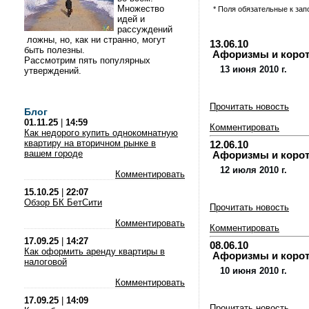
Множество
* Поля обязательные к за
идей и
рассуждений
ложны, но, как ни странно, могут
13.06.10
быть полезны.
Афоризмы и коротки
Рассмотрим пять популярных
13 июня 2010 г.
утверждений.
Прочитать новость
Блог
01.11.25
|
14:59
Комментировать
Как недорого купить однокомнатную
квартиру на вторичном рынке в
12.06.10
вашем городе
Афоризмы и коротки
12 июля 2010 г.
Комментировать
15.10.25
|
22:07
Обзор БК БетСити
Прочитать новость
Комментировать
Комментировать
17.09.25
|
14:27
08.06.10
Как оформить аренду квартиры в
Афоризмы и коротки
налоговой
10 июня 2010 г.
Комментировать
17.09.25
|
14:09
Прочитать новость