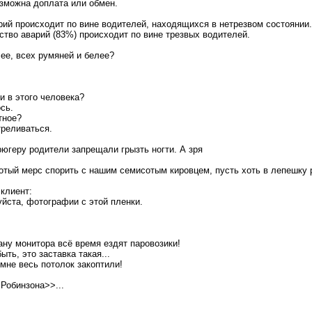
зможна доплата или обмен.
рий происходит по вине водителей, находящихся в нетрезвом состоянии
во аварий (83%) происходит по вине трезвых водителей.
лее, всех румяней и белее?
и в этого человека?
ось.
тное?
треливаться.
геру родители запрещали грызть ногти. А зря
отый мерс спорить с нашим семисотым кировцем, пусть хоть в лепешку 
клиент:
уйста, фотографии с этой пленки.
рану монитора всё время ездят паровозики!
быть, это заставка такая...
и мне весь потолок закоптили!
Робинзона>>...