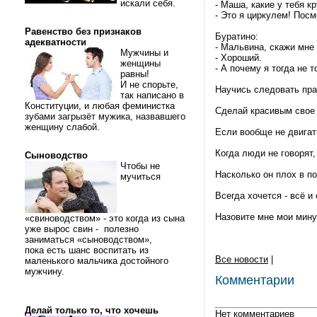
искали себя.
- Маша, какие у тебя к
- Это я циркулем! Посм
Равенство без признаков
Буратино:
адекватности
- Мальвина, скажи мне
Мужчины и
- Хороший.
женщины
- А почему я тогда не т
равны!
И не спорьте,
Научись следовать пра
так написано в
Конституции, и любая феминистка
Сделай красивым свое 
зубами загрызёт мужика, назвавшего
женщину слабой.
Если вообще не двигат
Когда люди не говорят,
Сыноводство
Чтобы не
Насколько он плох в по
мучиться
Всегда хочется - всё и 
Назовите мне мои мину
«свиноводством» - это когда из сына
уже вырос свин - полезно
заниматься «сыноводством»,
пока есть шанс воспитать из
Все новости
|
маленького мальчика достойного
мужчину.
Комментарии
Делай только то, что хочешь
Нет комментариев