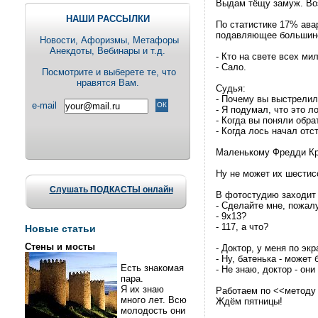
Выдам тёщу замуж. Во
НАШИ РАССЫЛКИ
По статистике 17% ава
подавляющее большинст
Новости, Aфоризмы, Метафоры
Анекдоты, Вебинары и т.д.
- Кто на свете всех ми
- Сало.
Посмотрите и выберете те, что
нравятся Вам.
Судья:
- Почему вы выстрелил
e-mail
- Я подумал, что это л
- Когда вы поняли обра
- Когда лось начал отс
Маленькому Фредди Крю
Ну не может их шестис
Слушать ПОДКАСТЫ онлайн
В фотостудию заходит 
- Сделайте мне, пожал
- 9х13?
- 117, а что?
Новые статьи
Стены и мосты
- Доктор, у меня по эк
- Ну, батенька - может 
Есть знакомая
- Не знаю, доктор - он
пара.
Я их знаю
Работаем по <<методу 
много лет. Всю
Ждём пятницы!
молодость они