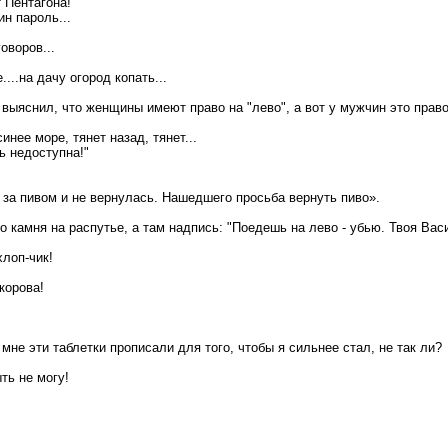
 Пентагона!
н пароль...
оворов...
...на дачу огород копать...
 выяснил, что женщины имеют право на "лево", а вот у мужчин это право
инее море, тянет назад, тянет...
ь недоступна!"
за пивом и не вернулась. Нашедшего просьба вернуть пиво».
 камня на распутье, а там надпись: "Поедешь на лево - убью. Твоя Вас
хлоп-чик!
корова!
, мне эти таблетки прописали для того, чтобы я сильнее стал, не так ли?
ыть не могу!