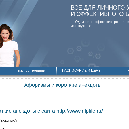
ВСЁ ДЛЯ ЛИЧНОГО 
И ЭФФЕКТИВНОГО 
— Одни философски смотpят на вещ
их отсутствие.
Бизнес тренинги
РАСПИСАНИЕ И ЦЕНЫ
Афоризмы и короткие анекдоты
кие анекдоты с сайта http://www.nlplife.ru/
арениной...