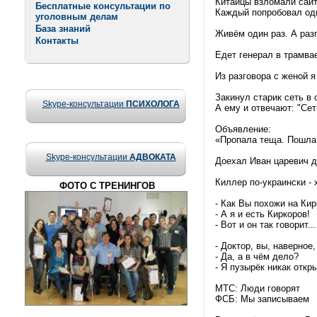
Китайцы взломали сайт
Бесплатные консультации по
Каждый попробовал оди
уголовным делам
База знаний
Живём один раз. А разг
Контакты
Едет генерал в трамвае.
Из разговора с женой я
Закинул старик сеть в с
Skype-консультации
ПСИХОЛОГА
А ему и отвечают: "Сет
Объявление:
«Пропала теща. Пошла 
Skype-консультации
АДВОКАТА
Доехал Иван царевич до
Киллер по-украински - 
ФОТО С ТРЕНИНГОВ
- Как Вы похожи на Кир
- А я и есть Киркоров!
- Вот и он так говорит...
- Доктор, вы, наверное
- Да, а в чём дело?
- Я пузырёк никак откр
МТС: Люди говорят
ФСБ: Мы записываем