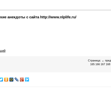
е анекдоты с сайта http://www.nlplife.ru/
щий
Страница:
←
пре
165
166
167
168