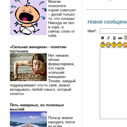
Многие
психологи
хором советуют
– делай только
то, что хочешь!
Новое сообщен
Никогда не пел
в хоре, и
Имя*:
сейчас спою от
себя.
«Сильная женщина» - понятие-
пустышка
Нет никаких
чётких
формулировок,
что такое
«сильная
женщина».
Точнее, каждый
подразумевает что-то своё, можно
вкладывать любой смысл, который
хочется.
Пять неверных, но полезных
мыслей
Пользу можно
находить почти
во всём.