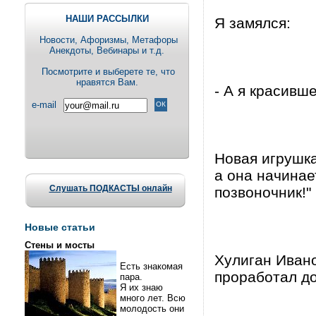
НАШИ РАССЫЛКИ
Я замялся:
Новости, Aфоризмы, Метафоры
Анекдоты, Вебинары и т.д.
Посмотрите и выберете те, что
нравятся Вам.
- А я красивш
e-mail
Новая игрушка
а она начинае
Слушать ПОДКАСТЫ онлайн
позвоночник!"
Новые статьи
Стены и мосты
Хулиган Ивано
Есть знакомая
проработал до
пара.
Я их знаю
много лет. Всю
молодость они