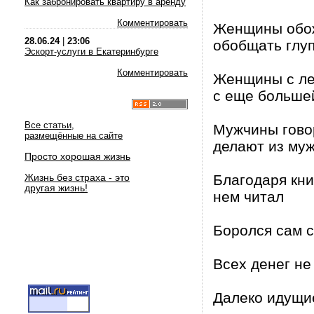
Как забронировать квартиру в аренду
Комментировать
Женщины обож
28.06.24
|
23:06
обобщать глуп
Эскорт-услуги в Екатеринбурге
Комментировать
Женщины с лег
с еще большей
Все статьи,
Мужчины говор
размещённые на сайте
делают из муж
Просто хорошая жизнь
Жизнь без страха - это
Благодаря кни
другая жизнь!
нем читал
Боролся сам с
Всех денег не
Далеко идущи