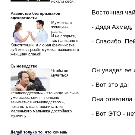
искали себя.
Восточная чай
Равенство без признаков
адекватности
Мужчины и
- Дядя Ахмед,
женщины
равны!
И не спорьте,
- Спасибо, Пе
так написано в
Конституции, и любая феминистка
зубами загрызёт мужика, назвавшего
женщину слабой.
Сыноводство
Он увидел ее 
Чтобы не
мучиться
- Вот это да!
«свиноводством» - это когда из сына
уже вырос свин - полезно
Она ответила 
заниматься «сыноводством»,
пока есть шанс воспитать из
маленького мальчика достойного
- Вот ЭТО - не
мужчину.
Делай только то, что хочешь