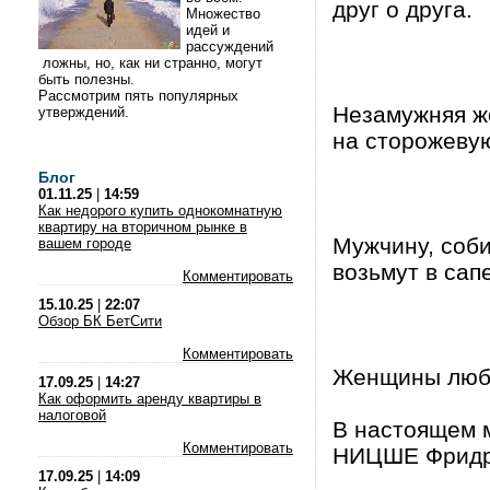
друг о друга.
Множество
идей и
рассуждений
ложны, но, как ни странно, могут
быть полезны.
Рассмотрим пять популярных
Незамужняя ж
утверждений.
на сторожевую
Блог
01.11.25
|
14:59
Как недорого купить однокомнатную
квартиру на вторичном рынке в
Мужчину, соби
вашем городе
возьмут в сап
Комментировать
15.10.25
|
22:07
Обзор БК БетСити
Комментировать
Женщины любя
17.09.25
|
14:27
Как оформить аренду квартиры в
налоговой
В настоящем м
Комментировать
НИЦШЕ Фрид
17.09.25
|
14:09