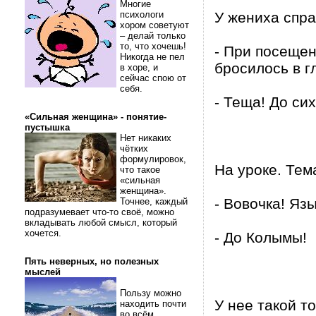
Многие
психологи
У жениха спр
хором советуют
– делай только
то, что хочешь!
- При посещен
Никогда не пел
бросилось в г
в хоре, и
сейчас спою от
себя.
- Теща! До си
«Сильная женщина» - понятие-
пустышка
Нет никаких
чётких
формулировок,
На уроке. Тема
что такое
«сильная
женщина».
- Вовочка! Язы
Точнее, каждый
подразумевает что-то своё, можно
вкладывать любой смысл, который
хочется.
- До Колымы!
Пять неверных, но полезных
мыслей
Пользу можно
У нее такой т
находить почти
во всём.