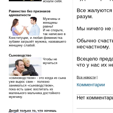
искали себя.
Все жалуются 
Равенство без признаков
адекватности
разум.
Мужчины и
женщины
равны!
Мы ничего не 
И не спорьте,
так написано в
Конституции, и любая феминистка
Обычно счасть
зубами загрызёт мужика, назвавшего
женщину слабой.
несчастному.
Сыноводство
Всецело преда
Чтобы не
мучиться
что у нас их н
Все новости
|
«свиноводством» - это когда из сына
уже вырос свин - полезно
Комментарии
заниматься «сыноводством»,
пока есть шанс воспитать из
маленького мальчика достойного
мужчину.
Нет комментар
Делай только то, что хочешь