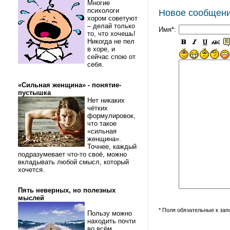
Многие
психологи
Новое сообщен
хором советуют
– делай только
Имя*:
то, что хочешь!
Никогда не пел
в хоре, и
сейчас спою от
себя.
«Сильная женщина» - понятие-
пустышка
Нет никаких
чётких
формулировок,
что такое
«сильная
женщина».
Точнее, каждый
подразумевает что-то своё, можно
вкладывать любой смысл, который
хочется.
Пять неверных, но полезных
мыслей
* Поля обязательные к за
Пользу можно
находить почти
во всём.