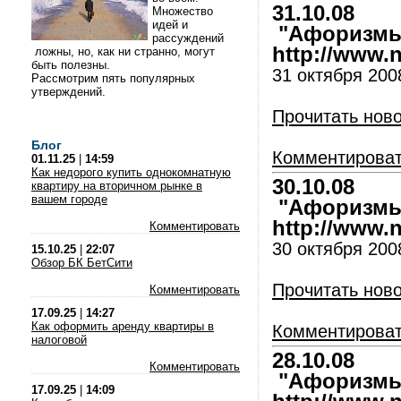
31.10.08
Множество
идей и
"Афоризмы 
рассуждений
http://www.nl
ложны, но, как ни странно, могут
быть полезны.
31 октября 200
Рассмотрим пять популярных
утверждений.
Прочитать нов
Блог
Комментирова
01.11.25
|
14:59
Как недорого купить однокомнатную
30.10.08
квартиру на вторичном рынке в
вашем городе
"Афоризмы 
http://www.nl
Комментировать
30 октября 200
15.10.25
|
22:07
Обзор БК БетСити
Прочитать нов
Комментировать
17.09.25
|
14:27
Как оформить аренду квартиры в
Комментирова
налоговой
28.10.08
Комментировать
"Афоризмы 
17.09.25
|
14:09