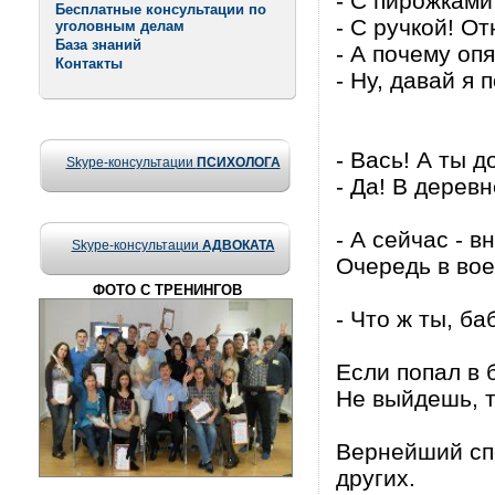
- С пирожками
Бесплатные консультации по
- С ручкой! О
уголовным делам
База знаний
- А почему опя
Контакты
- Ну, давай я
- Вась! А ты 
Skype-консультации
ПСИХОЛОГА
- Да! В деревн
- А сейчас - 
Skype-консультации
АДВОКАТА
Очередь в вое
ФОТО С ТРЕНИНГОВ
- Что ж ты, ба
Если попал в 
Не выйдешь, т
Вернейший спо
других.