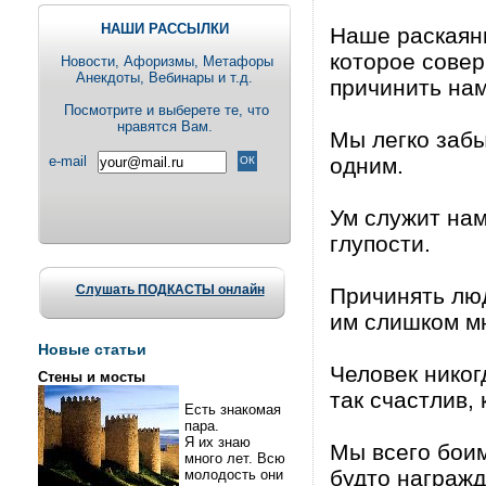
НАШИ РАССЫЛКИ
Наше раскаяни
которое совер
Новости, Aфоризмы, Метафоры
Анекдоты, Вебинары и т.д.
причинить нам
Посмотрите и выберете те, что
нравятся Вам.
Мы легко забы
e-mail
одним.
Ум служит нам
глупости.
Слушать ПОДКАСТЫ онлайн
Причинять люд
им слишком м
Новые статьи
Человек никог
Стены и мосты
так счастлив, 
Есть знакомая
пара.
Я их знаю
Мы всего боим
много лет. Всю
будто награж
молодость они