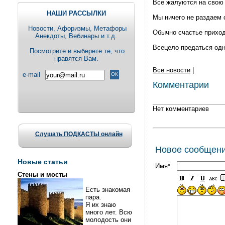
Все жалуются на свою 
НАШИ РАССЫЛКИ
Мы ничего не раздаем 
Новости, Aфоризмы, Метафоры
Обычно счастье приходи
Анекдоты, Вебинары и т.д.
Всецело предаться одн
Посмотрите и выберете те, что
нравятся Вам.
Все новости
|
e-mail
Комментарии
Нет комментариев
Слушать ПОДКАСТЫ онлайн
Новое сообщен
Новые статьи
Имя*:
Стены и мосты
Есть знакомая
пара.
Я их знаю
много лет. Всю
молодость они