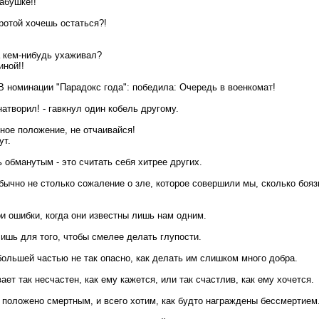
бабушке!!
иротой хочешь остаться?!
а кем-нибудь ухаживал?
иной!!
 В номинации "Парадокс года": победила: Очередь в военкомат!
 натворил! - гавкнул один кобель другому.
ное положение, не отчаивайся!
ут.
 обманутым - это считать себя хитрее других.
бычно не столько сожаление о зле, которое совершили мы, сколько боязн
и ошибки, когда они известны лишь нам одним.
ишь для того, чтобы смелее делать глупости.
ольшей частью не так опасно, как делать им слишком много добра.
ает так несчастен, как ему кажется, или так счастлив, как ему хочется.
и положено смертным, и всего хотим, как будто награждены бессмертием