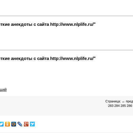
ие анекдоты с сайта http://www.nlplife.ru/"
ие анекдоты с сайта http://www.nlplife.ru/"
щий
Страница:
←
пре
283
284
285
286