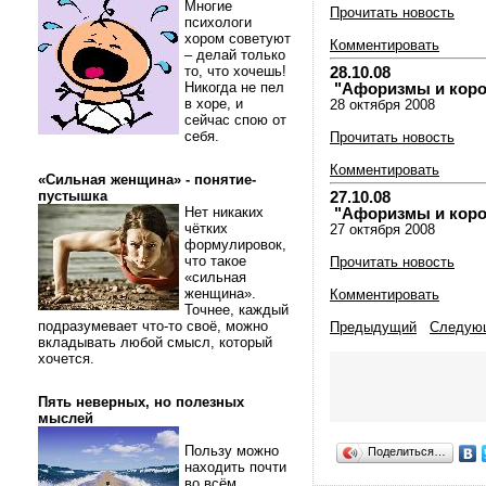
Многие
Прочитать новость
психологи
хором советуют
Комментировать
– делай только
то, что хочешь!
28.10.08
Никогда не пел
"Афоризмы и коротк
в хоре, и
28 октября 2008
сейчас спою от
себя.
Прочитать новость
Комментировать
«Сильная женщина» - понятие-
пустышка
27.10.08
Нет никаких
"Афоризмы и коротк
чётких
27 октября 2008
формулировок,
что такое
Прочитать новость
«сильная
женщина».
Комментировать
Точнее, каждый
подразумевает что-то своё, можно
Предыдущий
Следую
вкладывать любой смысл, который
хочется.
Пять неверных, но полезных
мыслей
Пользу можно
Поделиться…
находить почти
во всём.