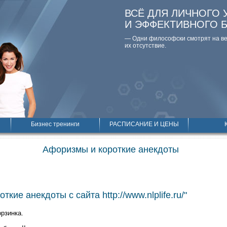
ВСЁ ДЛЯ ЛИЧНОГО 
И ЭФФЕКТИВНОГО 
— Одни философски смотpят на вещ
их отсутствие.
Бизнес тренинги
РАСПИСАНИЕ И ЦЕНЫ
Афоризмы и короткие анекдоты
кие анекдоты с сайта http://www.nlplife.ru/"
орзинка.