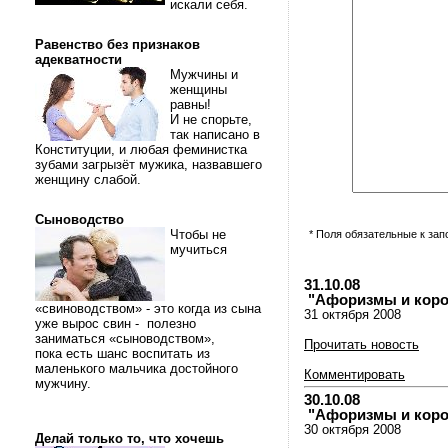
искали себя.
Равенство без признаков
адекватности
Мужчины и
женщины
равны!
И не спорьте,
так написано в
Конституции, и любая феминистка
зубами загрызёт мужика, назвавшего
женщину слабой.
Сыноводство
Чтобы не
* Поля обязательные к за
мучиться
31.10.08
"Афоризмы и коротк
«свиноводством» - это когда из сына
31 октября 2008
уже вырос свин - полезно
заниматься «сыноводством»,
Прочитать новость
пока есть шанс воспитать из
маленького мальчика достойного
Комментировать
мужчину.
30.10.08
"Афоризмы и коротк
30 октября 2008
Делай только то, что хочешь