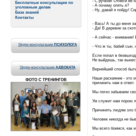
- С ручкой! Отнеси ее 
Бесплатные консультации по
- А почему опять я?
уголовным делам
- Ну, давай я пойду! С
База знаний
Контакты
- Вась! А ты до меня з
- Да! В деревне за скот
- А сейчас - внимание!
Skype-консультации
ПСИХОЛОГА
- Что ж ты, бабий сын,
Если попал в безвыход
Не выйдешь, так вынес
Skype-консультации
АДВОКАТА
Вернейший способ быть
Наше раскаяние - это о
ФОТО С ТРЕНИНГОВ
причинить нам в ответ.
Мы легко забываем сво
Ум служит нам порою л
Причинять людям зло б
Человек никогда не быв
Мы всего боимся, как 