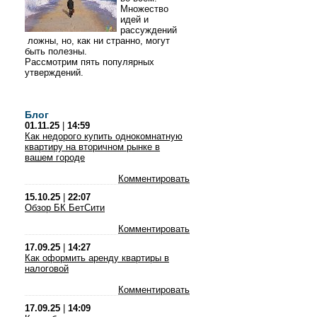
Множество
идей и
рассуждений
ложны, но, как ни странно, могут
быть полезны.
Рассмотрим пять популярных
утверждений.
Блог
01.11.25
|
14:59
Как недорого купить однокомнатную
квартиру на вторичном рынке в
вашем городе
Комментировать
15.10.25
|
22:07
Обзор БК БетСити
Комментировать
17.09.25
|
14:27
Как оформить аренду квартиры в
налоговой
Комментировать
17.09.25
|
14:09