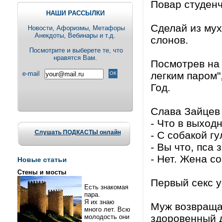
Повар студенч
НАШИ РАССЫЛКИ
Сделай из мух
Новости, Aфоризмы, Метафоры
Анекдоты, Вебинары и т.д.
слонов.
Посмотрите и выберете те, что
нравятся Вам.
Посмотрев на
e-mail
легким паром"
Год.
Слава Зайцев 
- Что в выход
Слушать ПОДКАСТЫ онлайн
- С собакой гу
- Вы что, пса 
- Нет. Жена с
Новые статьи
Стены и мосты
Первый секс у
Есть знакомая
пара.
Я их знаю
Муж возвращае
много лет. Всю
здоровенный 
молодость они