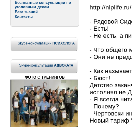
Бесплатные консультации по
http://nlplife.ru/
уголовным делам
База знаний
Контакты
- Рядовой Сид
- Есть!
- Не есть, а пи
Skype-консультации
ПСИХОЛОГА
- Что общего 
- Они не пред
Skype-консультации
АДВОКАТА
- Как называе
- Бюст!
ФОТО С ТРЕНИНГОВ
Детство закан
исполнял не Д
- Я всегда чит
- Почему?
- Чертовски и
Новый тариф "