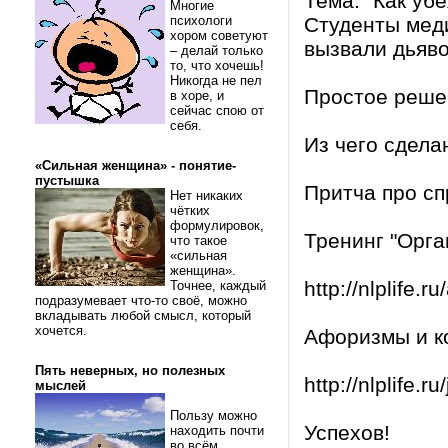
Тема: "Как уб
Многие
психологи
Студенты меди
хором советуют
вызвали дьяво
– делай только
то, что хочешь!
Никогда не пел
Простое реше
в хоре, и
сейчас спою от
себя.
Из чего сдела
«Сильная женщина» - понятие-
пустышка
Притча про сп
Нет никаких
чётких
формулировок,
Тренинг "Орг
что такое
«сильная
женщина».
http://nlplife.
Точнее, каждый
подразумевает что-то своё, можно
вкладывать любой смысл, который
хочется.
Афоризмы и к
Пять неверных, но полезных
http://nlplife.r
мыслей
Пользу можно
Успехов!
находить почти
во всём.