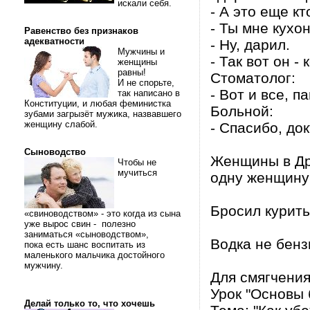
искали себя.
- А это еще кт
- Ты мне кухо
Равенство без признаков
адекватности
- Ну, дарил.
Мужчины и
- Так вот он -
женщины
равны!
Стоматолог:
И не спорьте,
- Вот и все, п
так написано в
Конституции, и любая феминистка
Больной:
зубами загрызёт мужика, назвавшего
женщину слабой.
- Спасибо, док
Сыноводство
Женщины в Др
Чтобы не
мучиться
одну женщину
Бросил курить
«свиноводством» - это когда из сына
уже вырос свин - полезно
заниматься «сыноводством»,
Водка не бенз
пока есть шанс воспитать из
маленького мальчика достойного
мужчину.
Для смягчения
Урок "Основы 
Делай только то, что хочешь