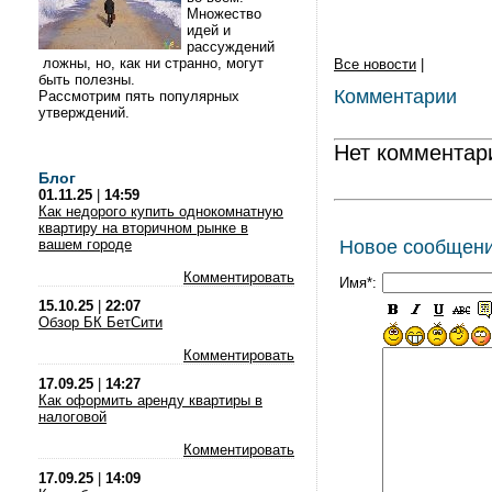
Множество
идей и
рассуждений
ложны, но, как ни странно, могут
Все новости
|
быть полезны.
Комментарии
Рассмотрим пять популярных
утверждений.
Нет комментар
Блог
01.11.25
|
14:59
Как недорого купить однокомнатную
квартиру на вторичном рынке в
вашем городе
Новое сообщен
Комментировать
Имя*:
15.10.25
|
22:07
Обзор БК БетСити
Комментировать
17.09.25
|
14:27
Как оформить аренду квартиры в
налоговой
Комментировать
17.09.25
|
14:09