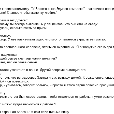
 к психоаналитику. "У Вашего сына Эдипов комплекс" - заключает специ
ашно! Главное чтобы мамочку любил."
рашивает другого:
очему ты всегда выясняешь у пациентов, что они ели на обед?
уюсь, сколько взять за прием.
хиатру:
ктор. У нее навязчивая идея, что кто-то пытается украсть ее платья.
а специального человека, чтобы он охранял их. Я обнаружил его вчера 
 пациентки:
 вашей семье случаев мании величия?
яет, что он глава семьи.
тался утопиться в ванне. Другой вовремя вытащил его.
ю:
т о том, что вы здоровы. Завтра я вас выпишу домой. К сожалению, спас
бой - он повесился.
р, - улыбаясь, говорит больной, - просто я этого парня повесил просуши
вту:
ошлым летом Вы посоветовали: чтобы отвлечься от работы, нужно развл
то можно будет вернуться к работе?!
ня странная болезнь: я сам себе письма пишу.