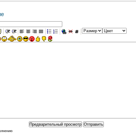
ие
полнению