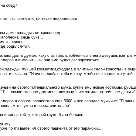
 на обед?
.
ошка, как картошка, но такая подавленная...
ем доме разгадывает кроссворд.
Наполеона, семь букв...
му из психов:
где родился-то?..
чина долго думал, какую из трех влюбленных в него девушек взять в 
олларов и выяснить,как они ими будут распоряжаться.
ой одежды, лучшей косметики,сходила в элитный салон красоты - в общ
но, и сказала: "Я очень люблю тебя и хочу, чтобы все знали,что у тебя
деньги на своего потенциального мужа, купив ему новые костюмы, рубаш
 "Ты - самое главное для меня, поэтому я истратила на тебя все деньги"
олларов в оборот, заработала еще 5000 и все вернула мужчине: "Я очень
понял, что я умна и нерасточительна".
енился на той, у которой грудь была больше.
угому:
 уже почти вылечил своего пациента от его паранойи...