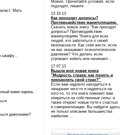
Можно. Прочитайте условия, если
подходят, пишите.
алист. Мать
13.10.13
Как проходят допросы?
Противодействие манипуляциям.
Скачать новую книгу "Как проходят
допросы? Противодействие
манипуляциям."Книга для всех
людей, кто заботиться о своей
безопасности. Как себя вести, если
на вас оказывают психологическое
давление? Что делать если
в шкафу...
угрожают избить или начинают...
17.07.13
Вышла моя новая книга
"Мудрость страха: как понять и
преодолеть свой страх?"
Если вам надоело находиться в
ожидании чего-то и надеяться на
енный вами парень
кого-то, то эта книга поможет вам
опираться на собственные силы, а
ться.
также откроет новые пути к счастью
и самореализации. Вы найдете здесь
не только описание большинства
ечься девочками?
наиболее...