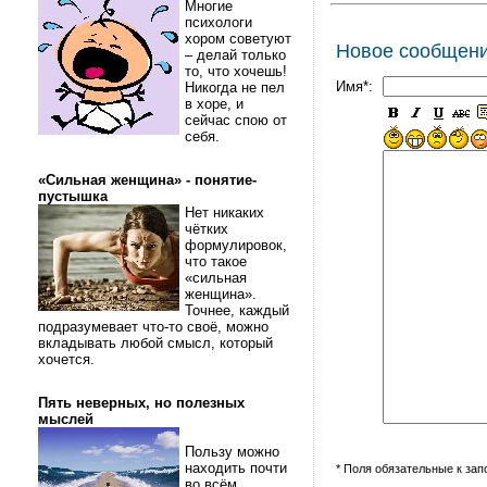
Многие
психологи
хором советуют
Новое сообщен
– делай только
то, что хочешь!
Имя*:
Никогда не пел
в хоре, и
сейчас спою от
себя.
«Сильная женщина» - понятие-
пустышка
Нет никаких
чётких
формулировок,
что такое
«сильная
женщина».
Точнее, каждый
подразумевает что-то своё, можно
вкладывать любой смысл, который
хочется.
Пять неверных, но полезных
мыслей
Пользу можно
находить почти
* Поля обязательные к за
во всём.