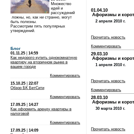
Множество
идей и
01.04.10
рассуждений
Афоризмы и коротки
ложны, но, как ни странно, могут
2 апреля 2010 г.
быть полезны.
Рассмотрим пять популярных
утверждений.
Прочитать новость
Комментировать
Блог
01.11.25
|
14:59
29.03.10
Как недорого купить однокомнатную
Афоризмы и коротки
квартиру на вторичном рынке в
1 апреля 2010 г.
вашем городе
Комментировать
Прочитать новость
15.10.25
|
22:07
Обзор БК БетСити
Комментировать
Комментировать
28.03.10
Афоризмы и коротки
17.09.25
|
14:27
30 марта 2010 г.
Как оформить аренду квартиры в
налоговой
Комментировать
Прочитать новость
17.09.25
|
14:09