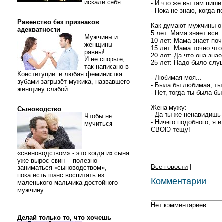
искали себя.
- И что же вы там пиши
- Пока не знаю, когда п
Равенство без признаков
Как думают мужчины о 
адекватности
5 лет: Мама знает все..
Мужчины и
10 лет: Мама знает поч
женщины
15 лет: Мама точно что-
равны!
20 лет: Да что она знает
И не спорьте,
25 лет: Надо было слуш
так написано в
Конституции, и любая феминистка
- Любимая моя...
зубами загрызёт мужика, назвавшего
- Была бы любимая, ты
женщину слабой.
- Нет, тогда ты была б
Жена мужу:
Сыноводство
- Да ты же ненавидишь
Чтобы не
- Ничего подобного, я
мучиться
СВОЮ тещу!
«свиноводством» - это когда из сына
уже вырос свин - полезно
Все новости
|
заниматься «сыноводством»,
пока есть шанс воспитать из
Комментарии
маленького мальчика достойного
мужчину.
Нет комментариев
Делай только то, что хочешь