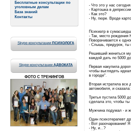
Бесплатные консультации по
- Что это у нас сегодня
уголовным делам
- Картошка в депрессии
База знаний
- Как это?
Контакты
- Ну, пюре. Вроде карт
Психиатр в сумасшедш
- Так, место рождения 
Поворачивается к одно
Skype-консультации
ПСИХОЛОГА
- Слышь, придурок, ты 
Решивший жениться муж
каждой дать по 5000 д
Skype-консультации
АДВОКАТА
Первая накупила дорог
чтобы выглядеть идеаль
в городе".
ФОТО С ТРЕНИНГОВ
Вторая истратила все 
автомобиля, и сказала:
Третья пустила 5000 д
сделала это, чтобы ты 
Мужчина подумал - и ж
Один психотерапевт др
- Вот разочарование! Я
- Ну, и...?