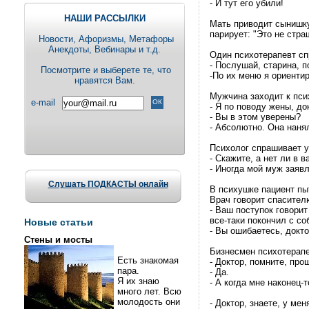
- И тут его убили!
НАШИ РАССЫЛКИ
Мать приводит сынишку
парирует: "Это не стр
Новости, Aфоризмы, Метафоры
Анекдоты, Вебинары и т.д.
Один психотерапевт сп
- Послушай, старина, п
Посмотрите и выберете те, что
-По их меню я ориентир
нравятся Вам.
Мужчина заходит к пси
e-mail
- Я по поводу жены, до
- Вы в этом уверены?
- Абсолютно. Она нанял
Психолог спрашивает у
- Скажите, а нет ли в
- Иногда мой муж заявл
Слушать ПОДКАСТЫ онлайн
В психушке пациент пы
Врач говорит спасител
- Ваш поступок говори
все-таки покончил с со
Новые статьи
- Вы ошибаетесь, докто
Стены и мосты
Бизнесмен психотерапе
Есть знакомая
- Доктор, помните, пр
пара.
- Да.
Я их знаю
- А когда мне наконец-
много лет. Всю
молодость они
- Доктор, знаете, у ме