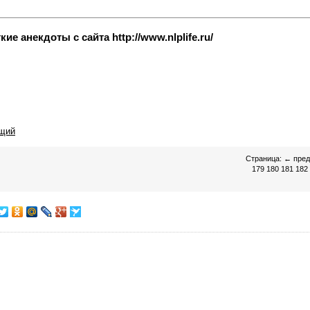
е анекдоты с сайта http://www.nlplife.ru/
щий
Страница:
←
пре
179
180
181
182