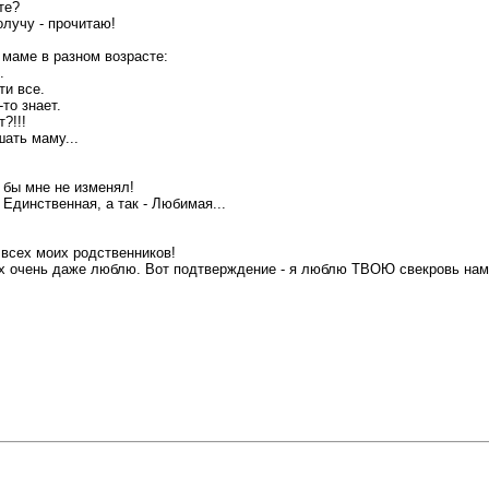
те?
олучу - прочитаю!
маме в разном возрасте:
.
ти все.
то знает.
?!!!
ать маму...
 бы мне не изменял!
ы Единственная, а так - Любимая...
 всех моих родственников!
 их очень даже люблю. Вот подтверждение - я люблю ТВОЮ свекровь нам