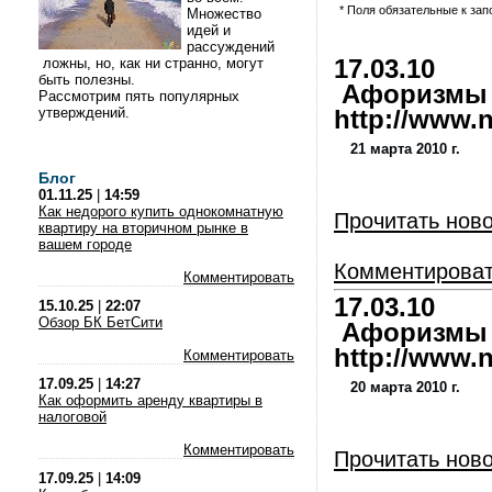
* Поля обязательные к за
Множество
идей и
рассуждений
ложны, но, как ни странно, могут
17.03.10
быть полезны.
Афоризмы и
Рассмотрим пять популярных
утверждений.
http://www.nl
21 марта 2010 г.
Блог
01.11.25
|
14:59
Как недорого купить однокомнатную
Прочитать нов
квартиру на вторичном рынке в
вашем городе
Комментирова
Комментировать
17.03.10
15.10.25
|
22:07
Обзор БК БетСити
Афоризмы и
http://www.nl
Комментировать
17.09.25
|
14:27
20 марта 2010 г.
Как оформить аренду квартиры в
налоговой
Комментировать
Прочитать нов
17.09.25
|
14:09