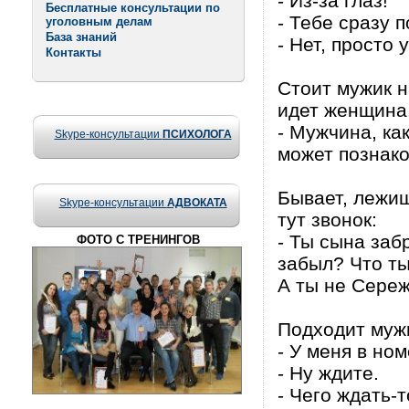
- Из-за глаз!
Бесплатные консультации по
- Тебе сразу 
уголовным делам
База знаний
- Нет, просто 
Контакты
Стоит мужик н
идет женщина
- Мужчина, ка
Skype-консультации
ПСИХОЛОГА
может познак
Бывает, лежиш
Skype-консультации
АДВОКАТА
тут звонок:
- Ты сына заб
ФОТО С ТРЕНИНГОВ
забыл? Что т
А ты не Сереж
Подходит мужи
- У меня в но
- Ну ждите.
- Чего ждать-