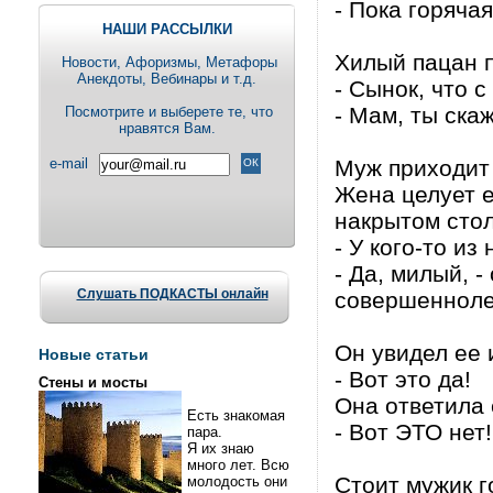
- Пока горячая
НАШИ РАССЫЛКИ
Хилый пацан п
Новости, Aфоризмы, Метафоры
Анекдоты, Вебинары и т.д.
- Сынок, что с
- Мам, ты ска
Посмотрите и выберете те, что
нравятся Вам.
e-mail
Муж приходит
Жена целует е
накрытом стол
- У кого-то и
- Да, милый, -
Слушать ПОДКАСТЫ онлайн
совершеннолет
Он увидел ее 
Новые статьи
- Вот это да!
Стены и мосты
Она ответила 
Есть знакомая
- Вот ЭТО нет!
пара.
Я их знаю
много лет. Всю
Стоит мужик г
молодость они