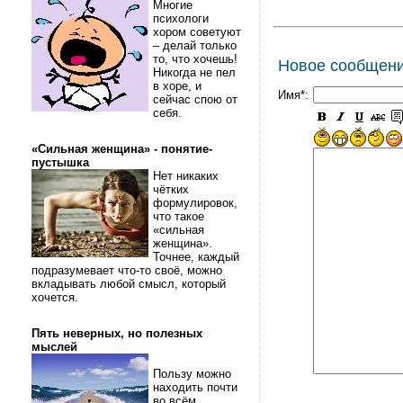
Многие
психологи
хором советуют
– делай только
то, что хочешь!
Новое сообщен
Никогда не пел
в хоре, и
Имя*:
сейчас спою от
себя.
«Сильная женщина» - понятие-
пустышка
Нет никаких
чётких
формулировок,
что такое
«сильная
женщина».
Точнее, каждый
подразумевает что-то своё, можно
вкладывать любой смысл, который
хочется.
Пять неверных, но полезных
мыслей
Пользу можно
находить почти
во всём.