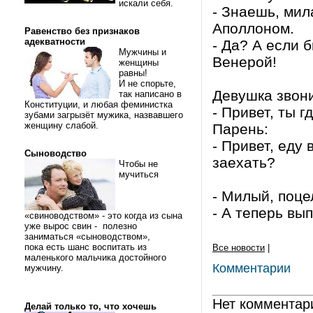
искали себя.
- Знаешь, мил
Аполлоном.
Равенство без признаков
адекватности
- Да? А если 
Мужчины и
Венерой!
женщины
равны!
И не спорьте,
Девушка звон
так написано в
Конституции, и любая феминистка
- Привет, ты г
зубами загрызёт мужика, назвавшего
женщину слабой.
Парень:
- Привет, еду
Сыноводство
заехать?
Чтобы не
мучиться
- Милый, поцел
- А теперь вы
«свиноводством» - это когда из сына
уже вырос свин - полезно
заниматься «сыноводством»,
пока есть шанс воспитать из
Все новости
|
маленького мальчика достойного
Комментарии
мужчину.
Нет комментар
Делай только то, что хочешь