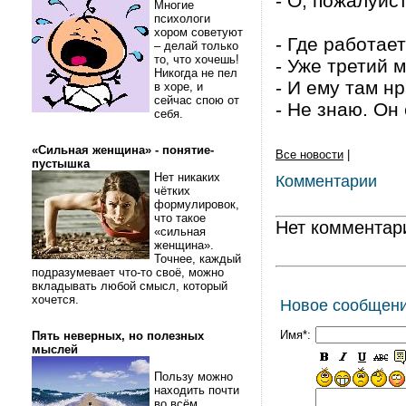
- О, пожалуйс
Многие
психологи
хором советуют
- Где работае
– делай только
то, что хочешь!
- Уже третий 
Никогда не пел
- И ему там н
в хоре, и
сейчас спою от
- Не знаю. Он
себя.
«Сильная женщина» - понятие-
Все новости
|
пустышка
Нет никаких
Комментарии
чётких
формулировок,
что такое
Нет комментар
«сильная
женщина».
Точнее, каждый
подразумевает что-то своё, можно
вкладывать любой смысл, который
хочется.
Новое сообщен
Имя*:
Пять неверных, но полезных
мыслей
Пользу можно
находить почти
во всём.