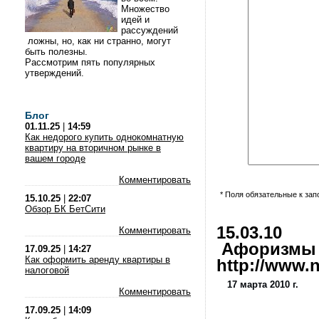
Множество
идей и
рассуждений
ложны, но, как ни странно, могут
быть полезны.
Рассмотрим пять популярных
утверждений.
Блог
01.11.25
|
14:59
Как недорого купить однокомнатную
квартиру на вторичном рынке в
вашем городе
Комментировать
* Поля обязательные к за
15.10.25
|
22:07
Обзор БК БетСити
15.03.10
Комментировать
Афоризмы и
17.09.25
|
14:27
Как оформить аренду квартиры в
http://www.nl
налоговой
17 марта 2010 г.
Комментировать
17.09.25
|
14:09