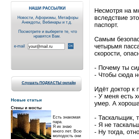
НАШИ РАССЫЛКИ
Несмотря на мн
вследствие это
Новости, Aфоризмы, Метафоры
Анекдоты, Вебинары и т.д.
паспорт.
Посмотрите и выберете те, что
нравятся Вам.
Самым безопас
четырьмя пасса
e-mail
скорости, опас
- Почему ты си
- Чтобы сюда не
Слушать ПОДКАСТЫ онлайн
Идёт доктор к 
- У меня есть 
Новые статьи
умер. А хороша
Стены и мосты
- Таскальщик, 
Есть знакомая
пара.
- Я не таскаль
Я их знаю
- Ну тогда, от
много лет. Всю
молодость они