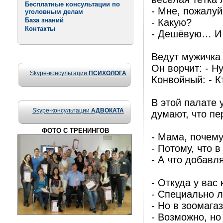
Бесплатные консультации по
- Мне, пожалуй
уголовным делам
База знаний
- Какую?
Контакты
- Дешёвую… И 
Ведут мужичка
Он ворчит: - Ну
Skype-консультации
ПСИХОЛОГА
Конвойный: - 
В этой палате 
Skype-консультации
АДВОКАТА
думают, что п
ФОТО С ТРЕНИНГОВ
- Мама, почему
- Потому, что 
- А что добавл
- Откуда у вас
- Специально л
- Но в зоомага
- Возможно, но