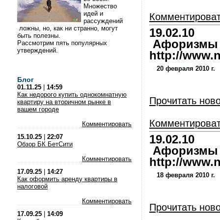
Множество
идей и
Комментирова
рассуждений
ложны, но, как ни странно, могут
19.02.10
быть полезны.
Афоризмы и
Рассмотрим пять популярных
утверждений.
http://www.nl
20 февраля 2010 г.
Блог
01.11.25
|
14:59
Как недорого купить однокомнатную
Прочитать нов
квартиру на вторичном рынке в
вашем городе
Комментирова
Комментировать
15.10.25
|
22:07
19.02.10
Обзор БК БетСити
Афоризмы и
Комментировать
http://www.nl
17.09.25
|
14:27
18 февраля 2010 г.
Как оформить аренду квартиры в
налоговой
Комментировать
Прочитать нов
17.09.25
|
14:09