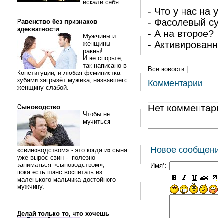
искали себя.
- Что у нас на 
- Фасолевый с
Равенство без признаков
адекватности
- А на второе?
Мужчины и
- Активирован
женщины
равны!
И не спорьте,
так написано в
Все новости
|
Конституции, и любая феминистка
зубами загрызёт мужика, назвавшего
Комментарии
женщину слабой.
Нет комментар
Сыноводство
Чтобы не
мучиться
Новое сообщен
«свиноводством» - это когда из сына
уже вырос свин - полезно
заниматься «сыноводством»,
Имя*:
пока есть шанс воспитать из
маленького мальчика достойного
мужчину.
Делай только то, что хочешь