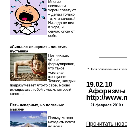
Многие
психологи
хором советуют
– делай только
то, что хочешь!
Никогда не пел
в хоре, и
сейчас спою от
себя.
«Сильная женщина» - понятие-
пустышка
Нет никаких
чётких
формулировок,
что такое
* Поля обязательные к за
«сильная
женщина».
Точнее, каждый
19.02.10
подразумевает что-то своё, можно
вкладывать любой смысл, который
Афоризмы и
хочется.
http://www.nl
Пять неверных, но полезных
21 февраля 2010 г.
мыслей
Пользу можно
находить почти
Прочитать нов
во всём.