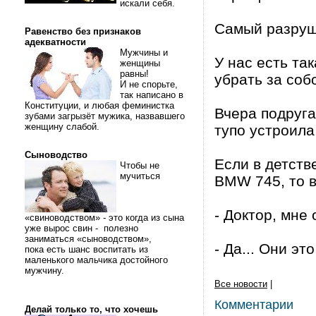
искали себя.
Самый разруши
Равенство без признаков
адекватности
Мужчины и
У нас есть так
женщины
равны!
убрать за соб
И не спорьте,
так написано в
Конституции, и любая феминистка
Вчера подруга
зубами загрызёт мужика, назвавшего
женщину слабой.
тупо устроила
Сыноводство
Если в детств
Чтобы не
мучиться
BMW 745, то в
- Доктор, мне 
«свиноводством» - это когда из сына
уже вырос свин - полезно
заниматься «сыноводством»,
- Да... Они это
пока есть шанс воспитать из
маленького мальчика достойного
мужчину.
Все новости
|
Комментарии
Делай только то, что хочешь