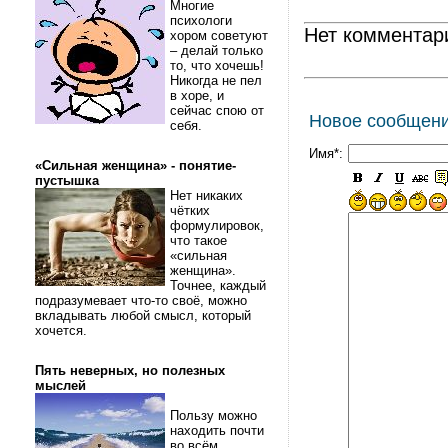
Многие
психологи
Нет комментар
хором советуют
– делай только
то, что хочешь!
Никогда не пел
в хоре, и
сейчас спою от
Новое сообщен
себя.
Имя*:
«Сильная женщина» - понятие-
пустышка
Нет никаких
чётких
формулировок,
что такое
«сильная
женщина».
Точнее, каждый
подразумевает что-то своё, можно
вкладывать любой смысл, который
хочется.
Пять неверных, но полезных
мыслей
Пользу можно
находить почти
во всём.