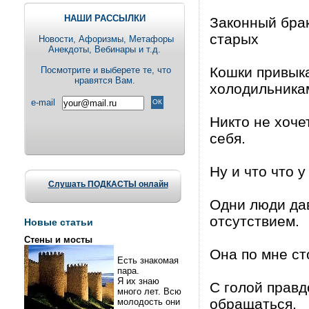
НАШИ РАССЫЛКИ
Законный брак
старых
Новости, Aфоризмы, Метафоры
Анекдоты, Вебинары и т.д.
Кошки привыка
Посмотрите и выберете те, что
нравятся Вам.
холодильника
e-mail
Никто не хоче
себя.
Ну и что что 
Слушать ПОДКАСТЫ онлайн
Одни люди дав
отсутствием.
Новые статьи
Стены и мосты
Она по мне ст
Есть знакомая
пара.
Я их знаю
С голой правд
много лет. Всю
обращаться.
молодость они