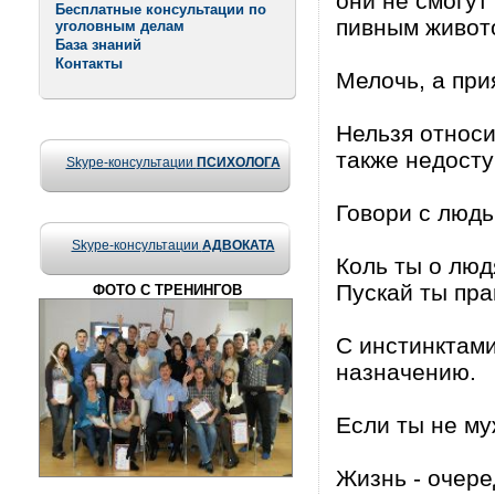
они не смогут
Бесплатные консультации по
пивным живото
уголовным делам
База знаний
Контакты
Мелочь, а при
Нельзя относи
также недосту
Skype-консультации
ПСИХОЛОГА
Говори с людь
Skype-консультации
АДВОКАТА
Коль ты о люд
Пускай ты пра
ФОТО С ТРЕНИНГОВ
С инстинктами
назначению.
Если ты не му
Жизнь - очеред