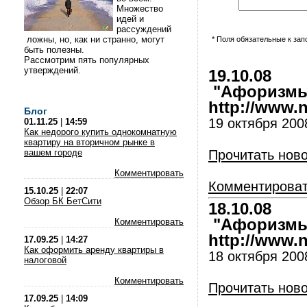
Множество
идей и
рассуждений
ложны, но, как ни странно, могут
* Поля обязательные к за
быть полезны.
Рассмотрим пять популярных
утверждений.
19.10.08
"Афоризмы 
http://www.nl
Блог
19 октября 200
01.11.25
|
14:59
Как недорого купить однокомнатную
квартиру на вторичном рынке в
вашем городе
Прочитать нов
Комментировать
Комментирова
15.10.25
|
22:07
Обзор БК БетСити
18.10.08
"Афоризмы 
Комментировать
http://www.nl
17.09.25
|
14:27
Как оформить аренду квартиры в
18 октября 200
налоговой
Комментировать
Прочитать нов
17.09.25
|
14:09