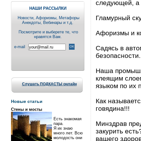
следующей, а 
НАШИ РАССЫЛКИ
Гламурный ску
Новости, Aфоризмы, Метафоры
Анекдоты, Вебинары и т.д.
Афоризмы и кор
Посмотрите и выберете те, что
нравятся Вам.
e-mail
Садясь в авто
безопасности.
Наша промышл
клеящим слоем
Слушать ПОДКАСТЫ онлайн
языком по их 
Как называетс
Новые статьи
говядина!!!
Стены и мосты
Есть знакомая
Минздрав пре
пара.
Я их знаю
закурить есть
много лет. Всю
вашего здоров
молодость они