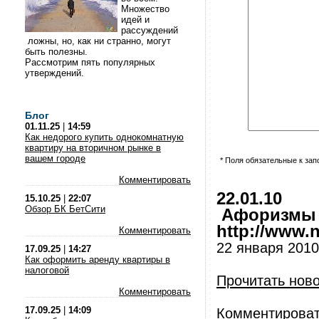
Множество
идей и
рассуждений
ложны, но, как ни странно, могут
быть полезны.
Рассмотрим пять популярных
утверждений.
Блог
01.11.25
|
14:59
Как недорого купить однокомнатную
квартиру на вторичном рынке в
вашем городе
* Поля обязательные к за
Комментировать
22.01.10
15.10.25
|
22:07
Обзор БК БетСити
Афоризмы и
http://www.nl
Комментировать
22 января 2010 
17.09.25
|
14:27
Как оформить аренду квартиры в
налоговой
Прочитать нов
Комментировать
17.09.25
|
14:09
Комментирова