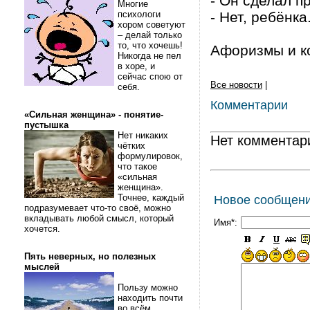
- Он сделал 
Многие
психологи
- Нет, ребёнка
хором советуют
– делай только
то, что хочешь!
Афоризмы и кор
Никогда не пел
в хоре, и
сейчас спою от
Все новости
|
себя.
Комментарии
«Сильная женщина» - понятие-
пустышка
Нет никаких
Нет комментар
чётких
формулировок,
что такое
«сильная
женщина».
Точнее, каждый
Новое сообщен
подразумевает что-то своё, можно
вкладывать любой смысл, который
Имя*:
хочется.
Пять неверных, но полезных
мыслей
Пользу можно
находить почти
во всём.