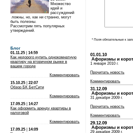
Множество
идей и
рассуждений
ложны, но, как ни странно, могут
быть полезны.
Рассмотрим пять популярных
утверждений.
* Поля обязательные к за
Блог
01.11.25
|
14:59
01.01.10
Как недорого купить однокомнатную
Афоризмы и коротки
квартиру на вторичном рынке в
1 января 2010 г.
вашем городе
Прочитать новость
Комментировать
Комментировать
15.10.25
|
22:07
Обзор БК БетСити
31.12.09
Афоризмы и коротки
Комментировать
31 декабря 2009 г.
17.09.25
|
14:27
Прочитать новость
Как оформить аренду квартиры в
налоговой
Комментировать
Комментировать
29.12.09
Афоризмы и коротки
17.09.25
|
14:09
29 декабря 2009 г.