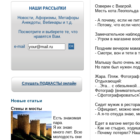
Озверин с Виагрой.
НАШИ РАССЫЛКИ
Месть кота Леопольда 
Новости, Aфоризмы, Метафоры
- А почему, если не пи
Анекдоты, Вебинары и т.д.
- Потому, что если чело
Посмотрите и выберете те, что
Замечательное наблюде
нравятся Вам.
- Утром в магазине воо
e-mail
Поздним вечером мама 
- Смотри, вон и тети в
Малышу было очень жа
Но папе был нужен лод
Жара. Пляж. Фотограф 
Отдыхающий:
Слушать ПОДКАСТЫ онлайн
- ..Эта... с обезьянкой.
Фотограф (внимательно
- Сфотографироваться
Новые статьи
Сидит мужик в рестора
Стены и мосты
- Официант, можно мне
- А я-то откуда знаю, 
Есть знакомая
пара.
Едет в вагоне метро б
Я их знаю
- Как не стыдно, ходиш
много лет. Всю
- Почему потерял? Наш
молодость они