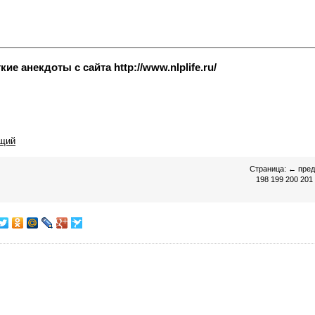
е анекдоты с сайта http://www.nlplife.ru/
щий
Страница:
←
пре
198
199
200
201