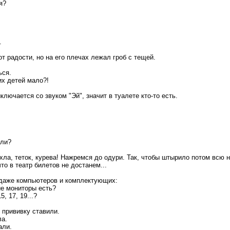
я?
.
т радости, но на его плечах лежал гроб с тещей.
ься.
оих детей мало?!
ключается со звуком "Эй", значит в туалете кто-то есть.
 ли?
хла, теток, курева! Нажремся до одури. Так, чтобы штырило потом всю 
что в театр билетов не достанем...
одаже компьютеров и комплектующих:
ие мониторы есть?
, 17, 19...?
 прививку ставили.
ла.
али.