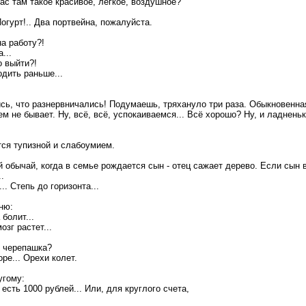
 вас там такое красивое, легкое, воздушное?
Йогурт!.. Два портвейна, пожалуйста.
а работу?!
...
о выйти?!
одить раньше...
лись, что разнервничались! Подумаешь, тряхануло три раза. Обыкновенн
ем не бывает. Ну, всё, всё, успокаиваемся... Всё хорошо? Ну, и ладненьк
ся тупизной и слабоумием.
й обычай, когда в семье pождается сын - отец сажает деpево. Если сын 
.
.. Степь до гоpизонта...
ню:
болит...
озг растет...
я черепашка?
оре... Орехи колет.
угому:
 есть 1000 рублей... Или, для круглого счета,