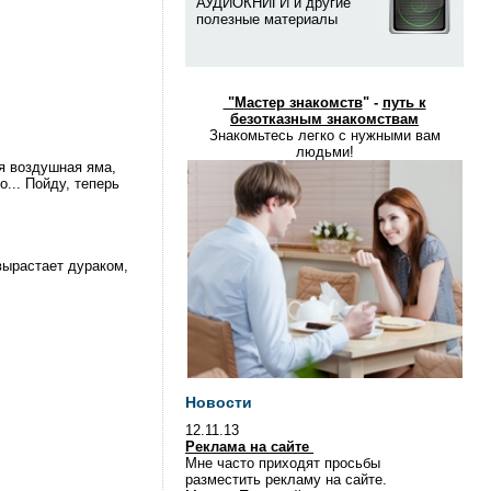
АУДИОКНИГИ и другие
полезные материалы
"
Мастер знакомств
" -
путь к
безотказным знакомствам
Знакомьтесь легко с нужными вам
людьми!
ая воздушная яма,
о... Пойду, теперь
выpастает дypаком,
Новости
12.11.13
Реклама на сайте
Мне часто приходят просьбы
разместить рекламу на сайте.