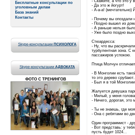
- Скажите, а что это у
Бесплатные консультации по
- Да это ж йогурт!
уголовным делам
- А-а-а! (мечтательно) 
База знаний
Контакты
- Почему вы опоздали н
- Поздно вышел из дома
- А раньше нельзя был
- Уже было поздно вых
Стюардесса:
Skype-консультации
ПСИХОЛОГА
- Ну, что вы раскрича
турбулентная зона. С к
пассажиров успокою.
Птица Молчун отличает
Skype-консультации
АДВОКАТА
- В Монголии есть тако
то это деpево сpyбают..
ФОТО С ТРЕНИНГОВ
- Был я в той Монголии.
Жалуется девушка пар
- Милый, у меня голова 
- Ничего, дорогая, это м
- Ты не знаешь, где мо
- Она с ребятами во дв
Один программист - др
- Вот представь: у тебя
пусть будет 1024...