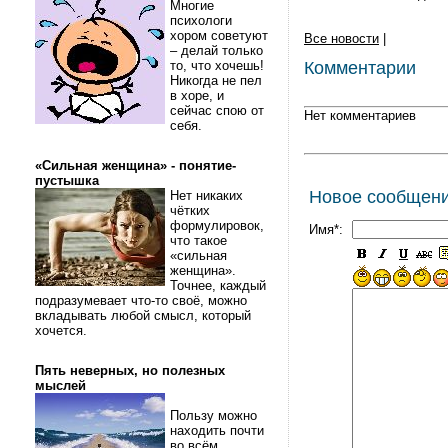
Многие
психологи
хором советуют
Все новости
|
– делай только
то, что хочешь!
Комментарии
Никогда не пел
в хоре, и
сейчас спою от
Нет комментариев
себя.
«Сильная женщина» - понятие-
пустышка
Новое сообщен
Нет никаких
чётких
формулировок,
Имя*:
что такое
«сильная
женщина».
Точнее, каждый
подразумевает что-то своё, можно
вкладывать любой смысл, который
хочется.
Пять неверных, но полезных
мыслей
Пользу можно
находить почти
во всём.