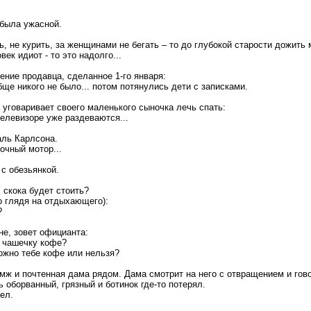
была ужасной.
ть, не курить, за женщинами не бегать – то до глубокой старости дожить
век идиот - то это надолго...
ние продавца, сделанное 1-го января:
бще никого не было... потом потянулись дети с записками.
уговаривает своего маленького сыночка лечь спать:
 телевизоре уже раздеваются...
ль Карлсона.
очный мотор...
с обезьянкой.
.. скока будет стоить?
 глядя на отдыхающего):
?
не, зовет официанта:
 чашечку кофе?
можно тебе кофе или нельзя?
омж и почтенная дама рядом. Дама смотрит на него с отвращением и гово
ь оборванный, грязный и ботинок где-то потерял.
ел.