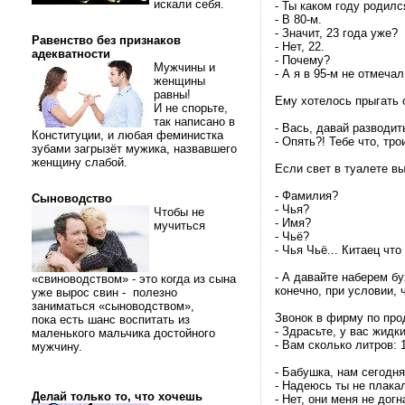
искали себя.
- Ты каком году родилс
- В 80-м.
- Значит, 23 года уже?
Равенство без признаков
- Нет, 22.
адекватности
- Почему?
Мужчины и
- А я в 95-м не отмечал
женщины
равны!
Ему хотелось прыгать о
И не спорьте,
так написано в
- Вась, давай разводит
Конституции, и любая феминистка
- Опять?! Тебе что, тр
зубами загрызёт мужика, назвавшего
женщину слабой.
Если свет в туалете вы
- Фамилия?
Сыноводство
- Чья?
Чтобы не
- Имя?
мучиться
- Чьё?
- Чья Чьё... Китаец что
- А давайте наберем бу
«свиноводством» - это когда из сына
конечно, при условии, 
уже вырос свин - полезно
заниматься «сыноводством»,
Звонок в фирму по пр
пока есть шанс воспитать из
- Здрасьте, у вас жидк
маленького мальчика достойного
- Вам сколько литров: 15
мужчину.
- Бабушка, нам сегодня
- Надеюсь ты не плака
Делай только то, что хочешь
- Нет, они меня не догн