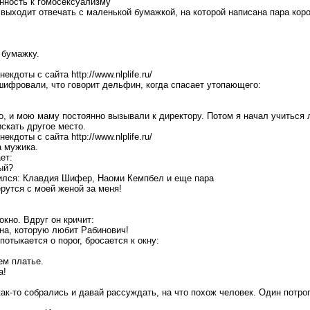
лонность к гомосексуализму
 выходит отвечать с маленькой бумажкой, на которой написана пара кор
а бумажку.
кдоты с сайта http://www.nlplife.ru/
шифровали, что говорит дельфин, когда спасает утопающего:
о, и мою маму постоянно вызывали к директору. Потом я начал учиться 
скать другое место.
кдоты с сайта http://www.nlplife.ru/
а мужика.
ет:
ый?
нился: Клавдия Шифер, Наоми Кемпбел и еще пара
рутся с моей женой за меня!
окно. Вдруг он кричит:
ина, которую любит Рабинович!
потыкается о порог, бросается к окну:
нем платье.
а!
ак-то собрались и давай рассуждать, на что похож человек. Один потрог