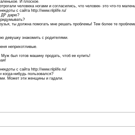
маленькое. И плоское.
трогали человека ногами и согласились, что человек- это что-то малень
кдоты с сайта http://www.nlplife.ru/
а ДР дарю?
 придумывать?
дрyзья, ты должна помогать мне решать проблемы! Тем более те проблем
вою девушку знакомить с родителями.
меня неприхотливые.
. Муж был готов машину продать, чтоб ее купить!
вая!
кдоты с сайта http://www.nlplife.ru/
ки когда-нибудь пользовался?
ами. Может эти женщины и гадали.