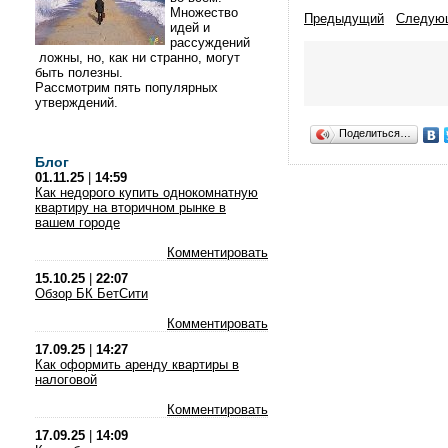
Множество
Предыдущий
Следую
идей и
рассуждений
ложны, но, как ни странно, могут
быть полезны.
Рассмотрим пять популярных
утверждений.
Поделиться…
Блог
01.11.25
|
14:59
Как недорого купить однокомнатную
квартиру на вторичном рынке в
вашем городе
Комментировать
15.10.25
|
22:07
Обзор БК БетСити
Комментировать
17.09.25
|
14:27
Как оформить аренду квартиры в
налоговой
Комментировать
17.09.25
|
14:09