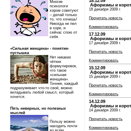
18.12.09
Многие
Афоризмы и коротки
психологи
18 декабря 2009 г.
хором советуют
– делай только
Прочитать новость
то, что хочешь!
Никогда не пел
Комментировать
в хоре, и
сейчас спою от
17.12.09
себя.
Афоризмы и коротки
17 декабря 2009 г.
«Сильная женщина» - понятие-
Прочитать новость
пустышка
Нет никаких
Комментировать
чётких
формулировок,
15.12.09
что такое
Афоризмы и коротки
«сильная
15 декабря 2009 г.
женщина».
Точнее, каждый
Прочитать новость
подразумевает что-то своё, можно
вкладывать любой смысл, который
Комментировать
хочется.
14.12.09
Афоризмы и коротки
Пять неверных, но полезных
14 декабря 2009 г.
мыслей
Прочитать новость
Пользу можно
находить почти
Комментировать
во всём.