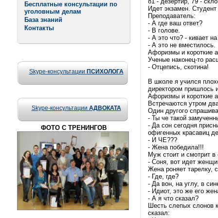
81 - дезертир, 79 - ск
Бесплатные консультации по
Идет экзамен. Студент
уголовным делам
Преподаватель:
База знаний
- А где ваш ответ?
Контакты
- В голове.
- А это что? - кивает н
- А это не вместилось.
Афоризмы и короткие ане
Ученые наконец-то рас
- Отцепись, скотина!
Skype-консультации
ПСИХОЛОГА
В школе я учился плох
директором пришлось и
Афоризмы и короткие ане
Встречаются утром дв
Skype-консультации
АДВОКАТА
Один другого спрашива
- Ты че такой замученн
- Да сон сегодня прис
ФОТО С ТРЕНИНГОВ
офигенных красавиц де
- И ЧЕ???
- Жена победила!!!
Муж стоит и смотрит в 
- Соня, вот идет женщ
Жена роняет тарелку, с
- Где, где?
- Да вон, на углу, в си
- Идиот, это же его жен
- А я что сказал?
Шесть слепых слонов к
сказал: