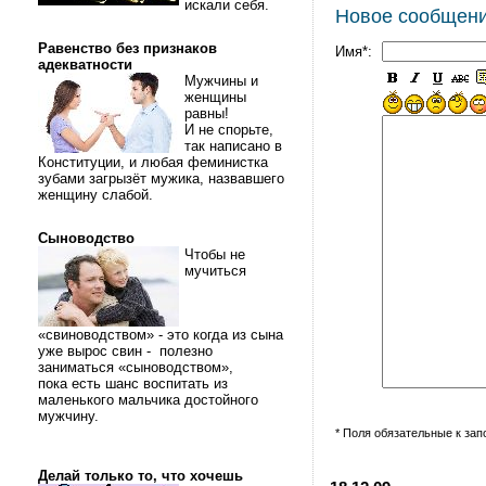
искали себя.
Новое сообщен
Равенство без признаков
Имя*:
адекватности
Мужчины и
женщины
равны!
И не спорьте,
так написано в
Конституции, и любая феминистка
зубами загрызёт мужика, назвавшего
женщину слабой.
Сыноводство
Чтобы не
мучиться
«свиноводством» - это когда из сына
уже вырос свин - полезно
заниматься «сыноводством»,
пока есть шанс воспитать из
маленького мальчика достойного
мужчину.
* Поля обязательные к за
Делай только то, что хочешь