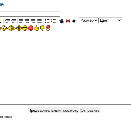
ие
полнению