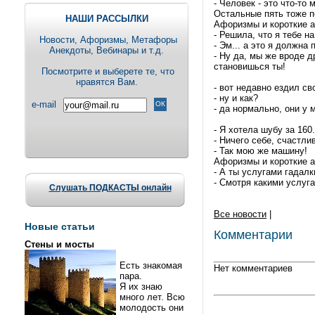
- Человек - это что-то 
Остальные пять тоже по
НАШИ РАССЫЛКИ
Афоризмы и короткие ане
- Решила, что я тебе н
Новости, Aфоризмы, Метафоры
- Эм... а это я должна
Анекдоты, Вебинары и т.д.
- Ну да, мы же вроде 
становишься ты!
Посмотрите и выберете те, что
нравятся Вам.
- вот недавно ездил с
- ну и как?
e-mail
- да нормально, они у 
- Я хотела шубу за 160
- Ничего себе, счастли
- Так мою же машину!
Афоризмы и короткие ане
- А ты услугами гадал
- Смотря какими услуг
Слушать ПОДКАСТЫ онлайн
Все новости
|
Новые статьи
Комментарии
Стены и мосты
Есть знакомая
Нет комментариев
пара.
Я их знаю
много лет. Всю
молодость они