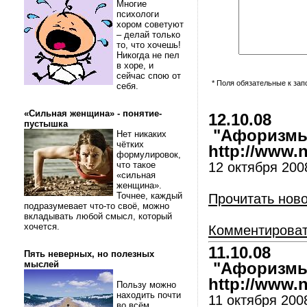
Многие
психологи
хором советуют
– делай только
то, что хочешь!
Никогда не пел
в хоре, и
сейчас спою от
* Поля обязательные к за
себя.
«Сильная женщина» - понятие-
12.10.08
пустышка
"Афоризмы 
Нет никаких
чётких
http://www.nl
формулировок,
что такое
12 октября 200
«сильная
женщина».
Точнее, каждый
Прочитать нов
подразумевает что-то своё, можно
вкладывать любой смысл, который
хочется.
Комментирова
11.10.08
Пять неверных, но полезных
мыслей
"Афоризмы 
http://www.nl
Пользу можно
находить почти
11 октября 200
во всём.