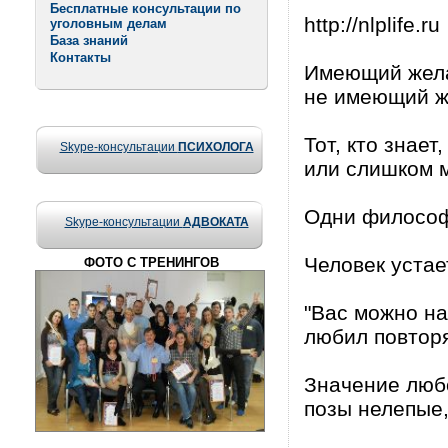
Бесплатные консультации по
http://nlplife.ru
уголовным делам
База знаний
Контакты
Имеющий жела
не имеющий же
Тот, кто знает,
Skype-консультации
ПСИХОЛОГА
или слишком м
Одни философс
Skype-консультации
АДВОКАТА
Человек устае
ФОТО С ТРЕНИНГОВ
"Вас можно на
любил повторя
Значение люб
позы нелепые,