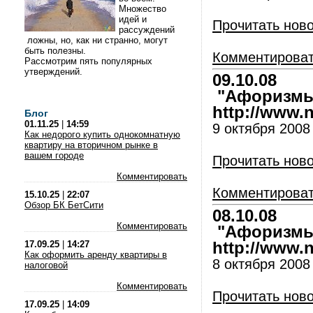
Множество
идей и
Прочитать нов
рассуждений
ложны, но, как ни странно, могут
быть полезны.
Комментирова
Рассмотрим пять популярных
утверждений.
09.10.08
"Афоризмы 
http://www.nl
Блог
01.11.25
|
14:59
9 октября 2008
Как недорого купить однокомнатную
квартиру на вторичном рынке в
вашем городе
Прочитать нов
Комментировать
Комментирова
15.10.25
|
22:07
Обзор БК БетСити
08.10.08
Комментировать
"Афоризмы 
17.09.25
|
14:27
http://www.nl
Как оформить аренду квартиры в
8 октября 2008
налоговой
Комментировать
Прочитать нов
17.09.25
|
14:09