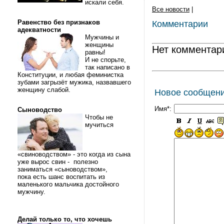
искали себя.
Все новости
|
Равенство без признаков
Комментарии
адекватности
Мужчины и
женщины
Нет комментар
равны!
И не спорьте,
так написано в
Конституции, и любая феминистка
зубами загрызёт мужика, назвавшего
женщину слабой.
Новое сообщен
Имя*:
Сыноводство
Чтобы не
мучиться
«свиноводством» - это когда из сына
уже вырос свин - полезно
заниматься «сыноводством»,
пока есть шанс воспитать из
маленького мальчика достойного
мужчину.
Делай только то, что хочешь