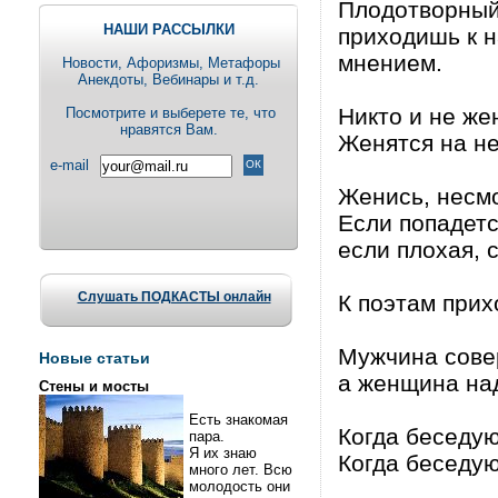
Плодотворный
НАШИ РАССЫЛКИ
приходишь к н
мнением.
Новости, Aфоризмы, Метафоры
Анекдоты, Вебинары и т.д.
Никто и не же
Посмотрите и выберете те, что
нравятся Вам.
Женятся на не
e-mail
Женись, несмо
Если попадет
если плохая,
Слушать ПОДКАСТЫ онлайн
К поэтам прихо
Мужчина сове
Новые статьи
а женщина над
Стены и мосты
Есть знакомая
Когда беседую
пара.
Я их знаю
Когда беседую
много лет. Всю
молодость они