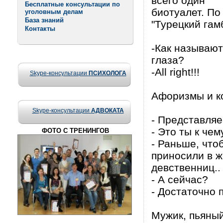
всего один
Бесплатные консультации по
биотуалет. По
уголовным делам
База знаний
"Турецкий гам
Контакты
-Как называют 
глаза?
-All right!!!
Skype-консультации
ПСИХОЛОГА
Афоризмы и кор
Skype-консультации
АДВОКАТА
- Представляе
- Это ты к чем
ФОТО С ТРЕНИНГОВ
- Раньше, что
приносили в ж
девственниц..
- А сейчас?
- Достаточно 
Мужик, пьяный