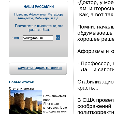
-Доктор, у мо
НАШИ РАССЫЛКИ
-Хм, интересн
-Как, а вот та
Новости, Aфоризмы, Метафоры
Анекдоты, Вебинары и т.д.
Помни, началь
Посмотрите и выберете те, что
нравятся Вам.
обдумываешь
e-mail
хорошее реше
Афоризмы и кор
- Профессор, 
Слушать ПОДКАСТЫ онлайн
- Да... и сапоги
Стабилизацион
Новые статьи
красть...
Стены и мосты
Есть знакомая
В США провели
пара.
Я их знаю
соображений
много лет. Всю
политкорректн
молодость они