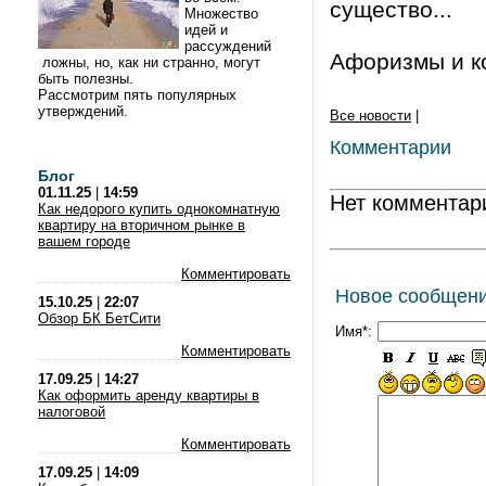
существо...
Множество
идей и
рассуждений
Афоризмы и кор
ложны, но, как ни странно, могут
быть полезны.
Рассмотрим пять популярных
утверждений.
Все новости
|
Комментарии
Блог
01.11.25
|
14:59
Нет комментар
Как недорого купить однокомнатную
квартиру на вторичном рынке в
вашем городе
Комментировать
Новое сообщен
15.10.25
|
22:07
Обзор БК БетСити
Имя*:
Комментировать
17.09.25
|
14:27
Как оформить аренду квартиры в
налоговой
Комментировать
17.09.25
|
14:09