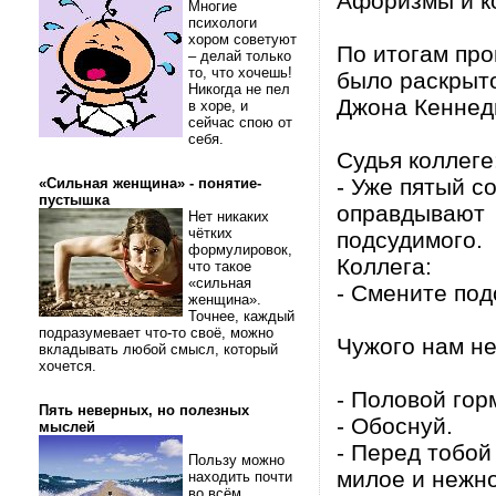
Афоризмы и кор
Многие
психологи
хором советуют
По итогам про
– делай только
то, что хочешь!
было раскрыто
Никогда не пел
Джона Кеннед
в хоре, и
сейчас спою от
себя.
Судья коллеге
- Уже пятый с
«Сильная женщина» - понятие-
пустышка
оправдывают
Нет никаких
чётких
подсудимого.
формулировок,
Коллега:
что такое
«сильная
- Смените под
женщина».
Точнее, каждый
подразумевает что-то своё, можно
Чужого нам не
вкладывать любой смысл, который
хочется.
- Половой гор
Пять неверных, но полезных
- Обоснуй.
мыслей
- Перед тобой
Пользу можно
милое и нежн
находить почти
во всём.