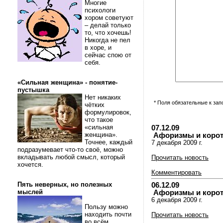
Многие
психологи
хором советуют
– делай только
то, что хочешь!
Никогда не пел
в хоре, и
сейчас спою от
себя.
«Сильная женщина» - понятие-
пустышка
Нет никаких
* Поля обязательные к за
чётких
формулировок,
что такое
«сильная
07.12.09
женщина».
Афоризмы и коротки
Точнее, каждый
7 декабря 2009 г.
подразумевает что-то своё, можно
вкладывать любой смысл, который
Прочитать новость
хочется.
Комментировать
Пять неверных, но полезных
06.12.09
мыслей
Афоризмы и коротки
6 декабря 2009 г.
Пользу можно
находить почти
Прочитать новость
во всём.