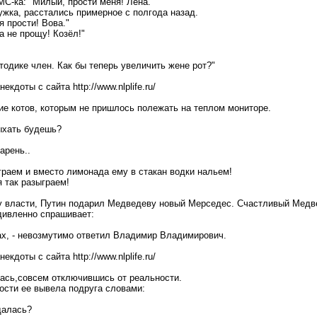
С-ка: "Милый, прости меня! Лена."
ужка, расстались примерное с полгода назад.
я прости! Вова."
да не прощу! Козёл!"
тодике член. Как бы теперь увеличить жене рот?"
кдоты с сайта http://www.nlplife.ru/
ие котов, которым не пришлось полежать на теплом мониторе.
ыхать будешь?
арень..
граем и вместо лимонада ему в стакан водки нальем!
 так разыграем!
у власти, Путин подарил Медведеву новый Мерседес. Счастливый Медв
дивленно спрашивает:
ах, - невозмутимо ответил Владимир Владимирович.
кдоты с сайта http://www.nlplife.ru/
ась,совсем отключившись от реальности.
ости ее вывела подруга словами:
адалась?