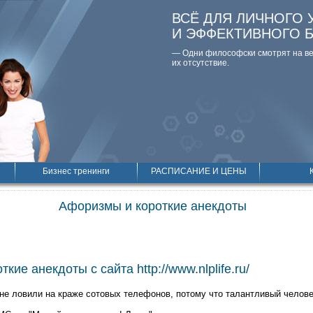
ВСЁ ДЛЯ ЛИЧНОГО 
И ЭФФЕКТИВНОГО 
— Одни философски смотpят на вещ
их отсутствие.
Бизнес тренинги
РАСПИСАНИЕ И ЦЕНЫ
Афоризмы и короткие анекдоты
кие анекдоты с сайта http://www.nlplife.ru/
 не ловили на краже сотовых телефонов, потому что талантливый челове