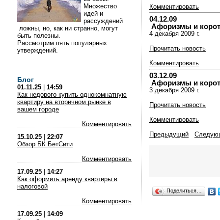
Множество
Комментировать
идей и
04.12.09
рассуждений
Афоризмы и коротки
ложны, но, как ни странно, могут
4 декабря 2009 г.
быть полезны.
Рассмотрим пять популярных
Прочитать новость
утверждений.
Комментировать
03.12.09
Блог
Афоризмы и коротки
01.11.25
|
14:59
3 декабря 2009 г.
Как недорого купить однокомнатную
квартиру на вторичном рынке в
Прочитать новость
вашем городе
Комментировать
Комментировать
Предыдущий
Следую
15.10.25
|
22:07
Обзор БК БетСити
Комментировать
17.09.25
|
14:27
Как оформить аренду квартиры в
налоговой
Поделиться…
Комментировать
17.09.25
|
14:09