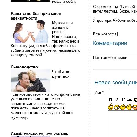
искали себя.
Сгорел склад бытовой 
интеллектом. Боже, как
Равенство без признаков
адекватности
У доктора Айболита бы
Мужчины и
женщины
равны!
Все новости
|
И не спорьте,
так написано в
Комментарии
Конституции, и любая феминистка
зубами загрызёт мужика, назвавшего
женщину слабой.
Нет комментариев
Сыноводство
Чтобы не
мучиться
Новое сообщен
Имя*:
«свиноводством» - это когда из сына
уже вырос свин - полезно
заниматься «сыноводством»,
пока есть шанс воспитать из
маленького мальчика достойного
мужчину.
Делай только то, что хочешь