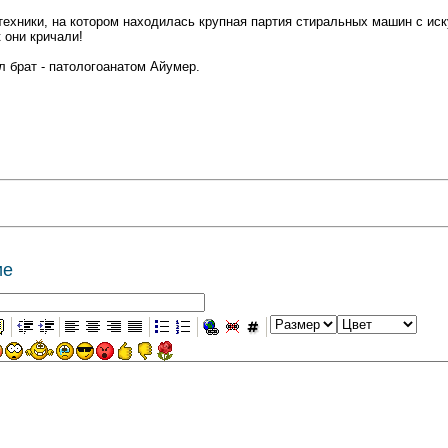
техники, на котором находилась крупная партия стиральных машин с ис
 они кричали!
л брат - патологоанатом Айумер.
ие