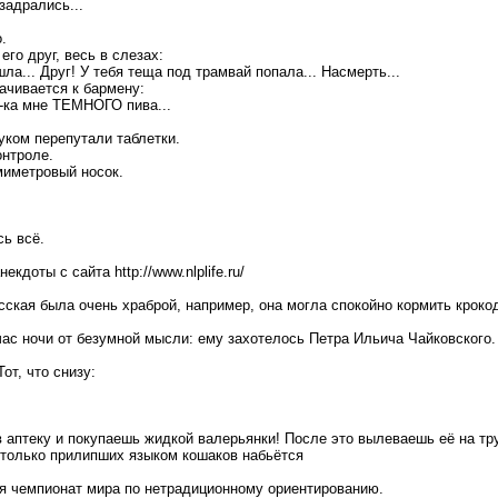
 задрались...
.
его друг, весь в слезах:
шла... Друг! У тебя теща под трамвай попала... Насмерть...
чивается к бармену:
ей-ка мне ТЕМНОГО пива...
ком перепутали таблетки.
онтроле.
миметровый носок.
сь всё.
кдоты с сайта http://www.nlplife.ru/
ская была очень храброй, например, она могла спокойно кормить крокод
ас ночи от безумной мысли: ему захотелось Петра Ильича Чайковского.
от, что снизу:
в аптеку и покупаешь жидкой валерьянки! После это вылеваешь её на тр
 столько прилипших языком кошаков набьётся
я чемпионат мира по нетрадиционному ориентированию.