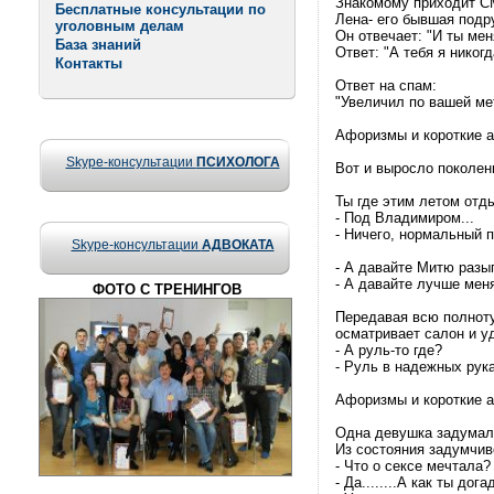
Знакомому приходит СМ
Бесплатные консультации по
Лена- его бывшая подр
уголовным делам
Он отвечает: "И ты мен
База знаний
Ответ: "А тебя я никог
Контакты
Ответ на спам:
"Увеличил по вашей ме
Афоризмы и короткие ане
Skype-консультации
ПСИХОЛОГА
Вот и выросло поколен
Ты где этим летом отд
- Под Владимиром...
- Ничего, нормальный п
Skype-консультации
АДВОКАТА
- А давайте Митю разы
- А давайте лучше меня
ФОТО С ТРЕНИНГОВ
Передавая всю полнот
осматривает салон и у
- А руль-то где?
- Руль в надежных рук
Афоризмы и короткие ане
Одна девушка задумал
Из состояния задумчив
- Что о сексе мечтала?
- Да........А как ты дог