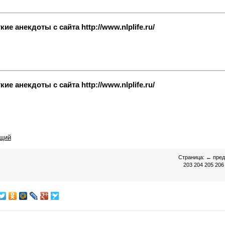
е анекдоты с сайта http://www.nlplife.ru/
е анекдоты с сайта http://www.nlplife.ru/
щий
Страница:
←
пре
203
204
205
206