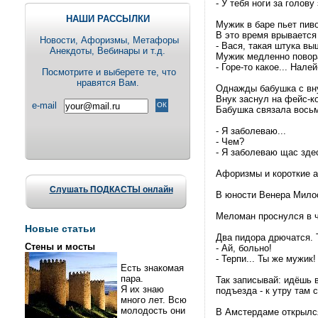
- У тебя ноги за голову
НАШИ РАССЫЛКИ
Мужик в баре пьет пиво
В это время врывается 
Новости, Aфоризмы, Метафоры
- Вася, такая штука вы
Анекдоты, Вебинары и т.д.
Мужик медленно повора
- Горе-то какое... Нал
Посмотрите и выберете те, что
нравятся Вам.
Однажды бабушка с вну
Внук заснул на фейс-к
e-mail
Бабушка связала вось
- Я заболеваю...
- Чем?
- Я заболеваю щас зде
Афоризмы и короткие ане
Слушать ПОДКАСТЫ онлайн
В юности Венера Милос
Меломан проснулся в ч
Новые статьи
Два пидора дрючатся. Т
Стены и мосты
- Ай, больно!
- Терпи... Ты же мужик!
Есть знакомая
пара.
Так записывай: идёшь 
Я их знаю
подъезда - к утру там
много лет. Всю
молодость они
В Амстердаме открылс