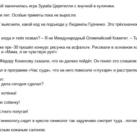
ой закончилась игра Зураба Церетелли с внучкой в куличики.
и лет. Особые приметы пока не выросли.
 выяснили, какой код на подъезде у Людмилы Гурченко. Это трёхзначное
 когда я тебя позвал? – Я не Международный Олимпийский Комитет. – Ты
ке при -30 прошёл конкурс рисунка на асфальте. Рисовали в основном к
 и «Мама, я не чувствую рук!»
Фёдору Конюхову сказали, что он далеко пойдёт. Он понял это слишком
л в программе «Час суда», что на него повесили «глухаря» и расстреля
ет:
е дела сегодня сделал?
 котёнка!
ю собачку!
устного попугая!
гинекологу,сидит в кресле гиниколог так задумчиво смотрит туда...потом 
асным кожаным салоном.