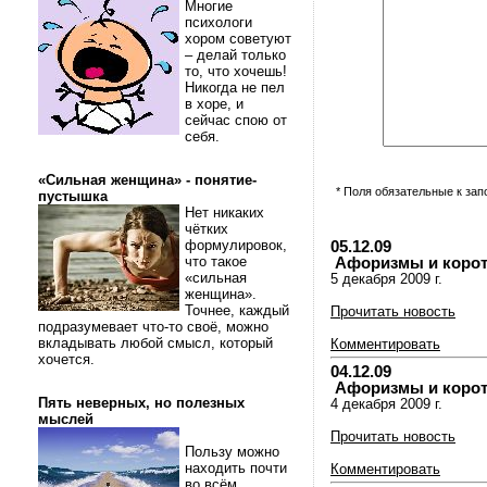
Многие
психологи
хором советуют
– делай только
то, что хочешь!
Никогда не пел
в хоре, и
сейчас спою от
себя.
«Сильная женщина» - понятие-
* Поля обязательные к за
пустышка
Нет никаких
чётких
формулировок,
05.12.09
что такое
Афоризмы и коротки
«сильная
5 декабря 2009 г.
женщина».
Точнее, каждый
Прочитать новость
подразумевает что-то своё, можно
вкладывать любой смысл, который
Комментировать
хочется.
04.12.09
Афоризмы и коротки
Пять неверных, но полезных
4 декабря 2009 г.
мыслей
Прочитать новость
Пользу можно
находить почти
Комментировать
во всём.