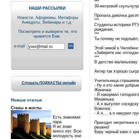
***
30-метровой скульпутр
НАШИ РАССЫЛКИ
Пропала девочка десят
Новости, Aфоризмы, Метафоры
***
Анекдоты, Вебинары и т.д.
Студенты-историки РГУ
рождения.
Посмотрите и выберете те, что
***
нравятся Вам.
Ты почему не подошёл,
e-mail
Этой зимой в Челябинс
«Заберите нас отсюда»
***
В детстве маленькому 
Актер так хорошо сыгра
Учительница спрашева
Слушать ПОДКАСТЫ онлайн
- Ну и кто какие добры
Женечка:
- Я накормил голодного
Мишенька:
Новые статьи
- А я выгулял соседску
Стены и мосты
Вовочка:
- А я..., а я накурил гр
Есть знакомая
пара.
Приходит негритянка к 
Я их знаю
решено!
много лет. Всю
Беру черный каен с кр
молодость они