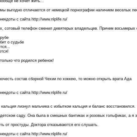
вообще не хочет жить...
мы выгодно отличаются от немецкой порнографии наличием веселых пе
кдоты с сайта http://www.nlplife.ru/
ах, сотовый телефон сменил девятерых владельцев. Причем восьмерых 
трубе
бит о судьбе
тся...
ются!
только что родился ребенок!
рочесть состав сборной Чехии по хоккею, то можно открыть врата Ада
кдоты с сайта http://www.nlplife.ru/
 кальция лизнул мальчика с избытком кальция и баланс восстановился.
детском саду. Она была в смешных бантиках и розовых гольфиках, а я з
ть от простуды. Доктора отказываются его слушать.
кдоты с сайта http://www.nlplife.ru/