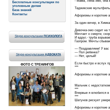
- Мама, Лена эмо, она 
Бесплатные консультации по
уголовным делам
Таджикские мультфиль
База знаний
Контакты
Афоризмы и короткие ане
За один вечер, в Химк
Девочка-эмо сидит на 
Мечтает о смерти, скор
Skype-консультации
ПСИХОЛОГА
И вдруг,- труба взрывае
Газпром. Мечты сбыва
— Поздравляем! У вас 
— Пол ребенка?
Skype-консультации
АДВОКАТА
— Нет, целый!
Если быстро и вслух п
ФОТО С ТРЕНИНГОВ
***
Афоризмы и короткие ане
Мальчик с недостатком
***
Впервые я влюбился в 
***
Шатунов рискует умере
Афоризмы и короткие ане