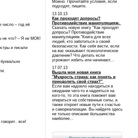
Можно. Прочитайте условия, если
подходят, пишите.
13.10.13
Как проходят допросы?
Противодействие манипуляциям.
 число – год её
Скачать новую книгу "Как проходят
допросы? Противодействие
манипуляциям."Книга для всех
 не что? – Я не МОК!
людей, кто заботиться о своей
безопасности. Как себя вести, если
остры и писали
на вас оказывают психологическое
давление? Что делать если
угрожают избить или начинают...
 буквально
17.07.13
ли.
Вышла моя новая книга
"Мудрость страха: как понять и
преодолеть свой страх?"
Если вам надоело находиться в
ожидании чего-то и надеяться на
кого-то, то эта книга поможет вам
опираться на собственные силы, а
также откроет новые пути к счастью
и самореализации. Вы найдете здесь
не только описание большинства
наиболее...
говорит.. все!