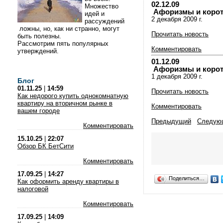
02.12.09
Множество
Афоризмы и коротки
идей и
2 декабря 2009 г.
рассуждений
ложны, но, как ни странно, могут
Прочитать новость
быть полезны.
Рассмотрим пять популярных
Комментировать
утверждений.
01.12.09
Афоризмы и коротки
1 декабря 2009 г.
Блог
01.11.25
|
14:59
Прочитать новость
Как недорого купить однокомнатную
квартиру на вторичном рынке в
Комментировать
вашем городе
Предыдущий
Следую
Комментировать
15.10.25
|
22:07
Обзор БК БетСити
Комментировать
17.09.25
|
14:27
Поделиться…
Как оформить аренду квартиры в
налоговой
Комментировать
17.09.25
|
14:09