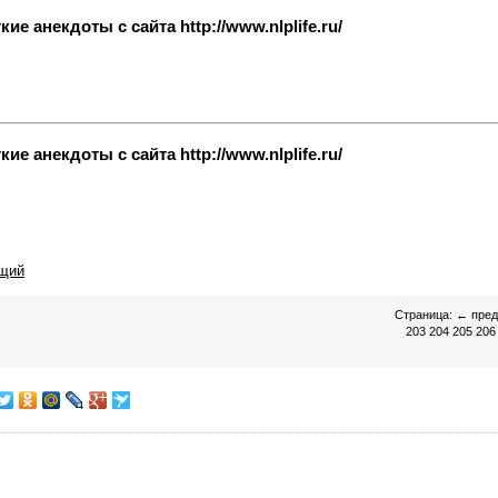
е анекдоты с сайта http://www.nlplife.ru/
е анекдоты с сайта http://www.nlplife.ru/
щий
Страница:
←
пре
203
204
205
206