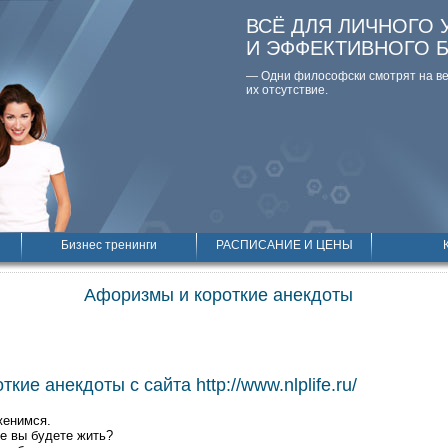
ВСЁ ДЛЯ ЛИЧНОГО 
И ЭФФЕКТИВНОГО 
— Одни философски смотpят на вещ
их отсутствие.
Бизнес тренинги
РАСПИСАНИЕ И ЦЕНЫ
Афоризмы и короткие анекдоты
кие анекдоты с сайта http://www.nlplife.ru/
женимся.
 же вы будете жить?