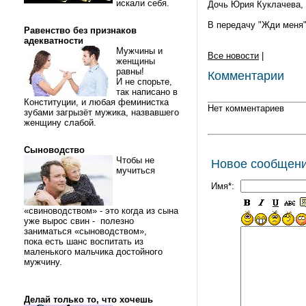
искали себя.
Дочь Юрия Куклачева, к
В передачу "Жди меня"
Равенство без признаков
адекватности
Мужчины и
Все новости
|
женщины
равны!
Комментарии
И не спорьте,
так написано в
Конституции, и любая феминистка
Нет комментариев
зубами загрызёт мужика, назвавшего
женщину слабой.
Сыноводство
Чтобы не
Новое сообщен
мучиться
Имя*:
«свиноводством» - это когда из сына
уже вырос свин - полезно
заниматься «сыноводством»,
пока есть шанс воспитать из
маленького мальчика достойного
мужчину.
Делай только то, что хочешь