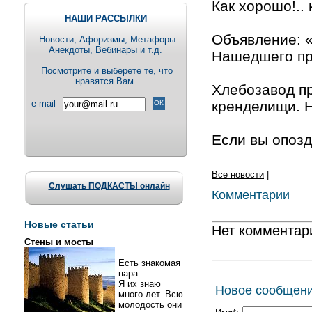
Как хорошо!.. 
НАШИ РАССЫЛКИ
Объявление: «
Новости, Aфоризмы, Метафоры
Анекдоты, Вебинары и т.д.
Нашедшего пр
Посмотрите и выберете те, что
нравятся Вам.
Хлебозавод пр
e-mail
кренделищи. 
Если вы опозда
Все новости
|
Слушать ПОДКАСТЫ онлайн
Комментарии
Новые статьи
Нет комментар
Стены и мосты
Есть знакомая
пара.
Я их знаю
Новое сообщен
много лет. Всю
молодость они