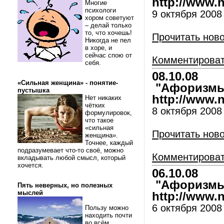
http://www.nl
Многие
психологи
9 октября 2008
хором советуют
– делай только
то, что хочешь!
Прочитать нов
Никогда не пел
в хоре, и
сейчас спою от
Комментирова
себя.
08.10.08
«Сильная женщина» - понятие-
"Афоризмы 
пустышка
http://www.nl
Нет никаких
чётких
8 октября 2008
формулировок,
что такое
«сильная
Прочитать нов
женщина».
Точнее, каждый
подразумевает что-то своё, можно
Комментирова
вкладывать любой смысл, который
хочется.
06.10.08
"Афоризмы 
Пять неверных, но полезных
мыслей
http://www.nl
6 октября 2008
Пользу можно
находить почти
во всём.