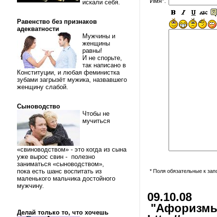
Имя*:
искали себя.
Равенство без признаков
адекватности
Мужчины и
женщины
равны!
И не спорьте,
так написано в
Конституции, и любая феминистка
зубами загрызёт мужика, назвавшего
женщину слабой.
Сыноводство
Чтобы не
мучиться
«свиноводством» - это когда из сына
уже вырос свин - полезно
заниматься «сыноводством»,
пока есть шанс воспитать из
* Поля обязательные к за
маленького мальчика достойного
мужчину.
09.10.08
"Афоризмы 
Делай только то, что хочешь