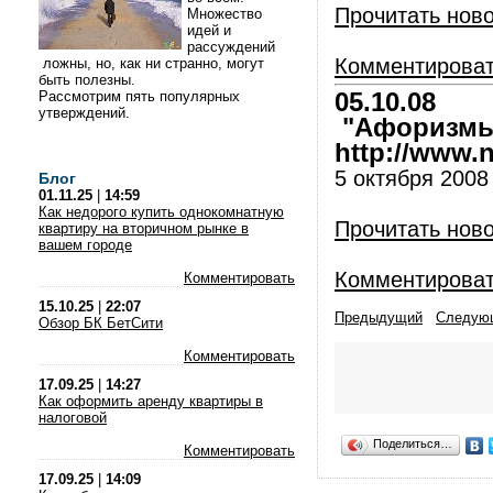
Прочитать нов
Множество
идей и
рассуждений
Комментирова
ложны, но, как ни странно, могут
быть полезны.
Рассмотрим пять популярных
05.10.08
утверждений.
"Афоризмы 
http://www.nl
5 октября 2008
Блог
01.11.25
|
14:59
Как недорого купить однокомнатную
Прочитать нов
квартиру на вторичном рынке в
вашем городе
Комментирова
Комментировать
15.10.25
|
22:07
Предыдущий
Следую
Обзор БК БетСити
Комментировать
17.09.25
|
14:27
Как оформить аренду квартиры в
налоговой
Поделиться…
Комментировать
17.09.25
|
14:09