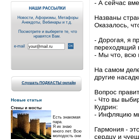
- А сейчас вм
НАШИ РАССЫЛКИ
Названы стран
Новости, Aфоризмы, Метафоры
Анекдоты, Вебинары и т.д.
Оказалось, чт
Посмотрите и выберете те, что
нравятся Вам.
- Дорогая, я 
e-mail
переходящий в
- Мы что, всю
На самом деле
другие насадк
Слушать ПОДКАСТЫ онлайн
Вопрос правит
- Что вы выби
Новые статьи
Кудрин:
Стены и мосты
- Инфляцию м
Есть знакомая
пара.
Я их знаю
Гармония - эт
много лет. Всю
сердцу и чуеш
молодость они