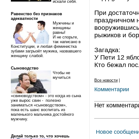
искали себя.
При достаточн
Равенство без признаков
адекватности
праздничном н
Мужчины и
вооружившись 
женщины
равны!
рыжиков и бор
И не спорьте,
так написано в
Конституции, и любая феминистка
Загадка:
зубами загрызёт мужика, назвавшего
женщину слабой.
У Пети 12 ябло
Кто бежал пос
Сыноводство
Чтобы не
мучиться
Все новости
|
Комментарии
«свиноводством» - это когда из сына
уже вырос свин - полезно
Нет комментар
заниматься «сыноводством»,
пока есть шанс воспитать из
маленького мальчика достойного
мужчину.
Новое сообщен
Делай только то, что хочешь