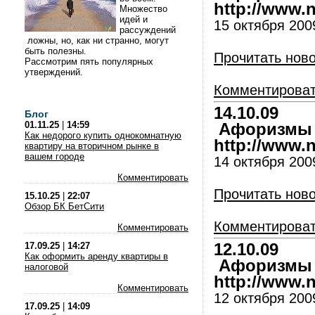
http://www.nl
Множество
идей и
15 октября 2009
рассуждений
ложны, но, как ни странно, могут
быть полезны.
Прочитать нов
Рассмотрим пять популярных
утверждений.
Комментирова
14.10.09
Блог
01.11.25
|
14:59
Афоризмы и
Как недорого купить однокомнатную
http://www.nl
квартиру на вторичном рынке в
вашем городе
14 октября 2009
Комментировать
Прочитать нов
15.10.25
|
22:07
Обзор БК БетСити
Комментирова
Комментировать
17.09.25
|
14:27
12.10.09
Как оформить аренду квартиры в
Афоризмы и
налоговой
http://www.nl
Комментировать
12 октября 2009
17.09.25
|
14:09