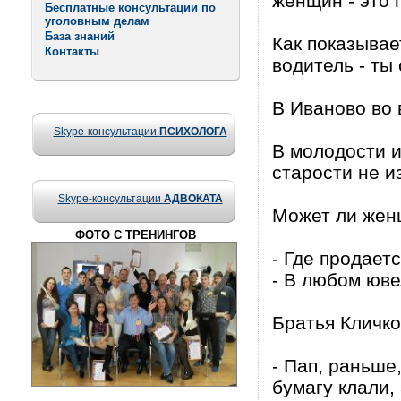
женщин - это 
Бесплатные консультации по
уголовным делам
База знаний
Как показывае
Контакты
водитель - ты
В Иваново во 
Skype-консультации
ПСИХОЛОГА
В молодости и
старости не и
Skype-консультации
АДВОКАТА
Может ли жен
ФОТО С ТРЕНИНГОВ
- Где продает
- В любом юве
Братья Кличко
- Пап, раньше
бумагу клали,