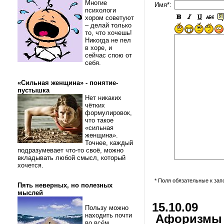
Многие
Имя*:
психологи
хором советуют
– делай только
то, что хочешь!
Никогда не пел
в хоре, и
сейчас спою от
себя.
«Сильная женщина» - понятие-
пустышка
Нет никаких
чётких
формулировок,
что такое
«сильная
женщина».
Точнее, каждый
подразумевает что-то своё, можно
вкладывать любой смысл, который
хочется.
* Поля обязательные к за
Пять неверных, но полезных
мыслей
15.10.09
Пользу можно
находить почти
Афоризмы и
во всём.